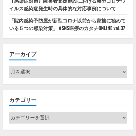
【感染症対策】障害者支援施設における新型コロナウ
イルス感染症発生時の具体的な対応事例について
「院内感染予防屋が新型コロナ以前から家族に勧めて
いる５つの感染対策」 #SNS医療のカタチONLINE vol.37
アーカイブ
ア
ー
カ
イ
カテゴリー
ブ
カ
テ
ゴ