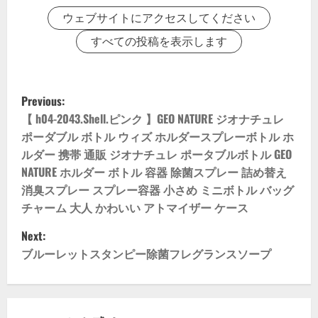
ウェブサイトにアクセスしてください
すべての投稿を表示します
P
Previous:
o
【 h04-2043.Shell.ピンク 】GEO NATURE ジオナチュレ
ポーダブル ボトル ウィズ ホルダースプレーボトル ホ
s
ルダー 携帯 通販 ジオナチュレ ポータブルボトル GEO
NATURE ホルダー ボトル 容器 除菌スプレー 詰め替え
t
消臭スプレー スプレー容器 小さめ ミニボトル バッグ
n
チャーム 大人 かわいい アトマイザー ケース
Next:
a
ブルーレットスタンピー除菌フレグランスソープ
v
i