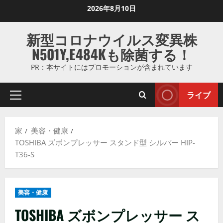
コ
2026年8月10日
ン
テ
新型コロナウイルス変異株
ン
N501Y,E484Kも除菌する！
ツ
に
PR：本サイトにはプロモーションが含まれています
ス
キ
ライブ
プ
ッ
ラ
プ
イ
し
家
美容・健康
マ
ま
TOSHIBA ズボンプレッサー スタンド型 シルバー HIP-
リ
す
T36-S
メ
ニ
ュ
美容・健康
ー
TOSHIBA ズボンプレッサー ス