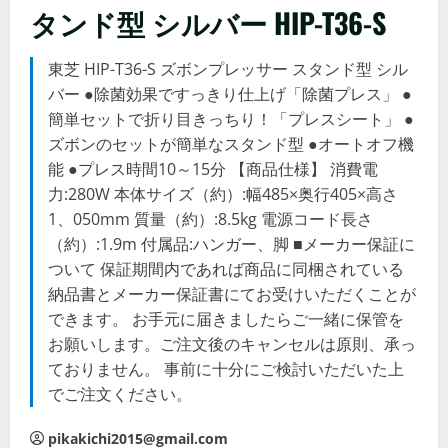
タンド型 シルバー HIP-T36-S
東芝 HIP-T36-S ズボンプレッサー スタンド型 シル
バー ●除菌効果ですっきり仕上げ「除菌プレス」 ●
簡単セットで折り目きっちり！「プレスシート」 ●
ズボンのセットが簡単なスタンド型 ●オートオフ機
能 ●プレス時間10～15分 【商品仕様】 消費電
力:280W 本体サイズ（約）:幅485×奥行405×高さ
1、050mm 質量（約）:8.5kg 電源コード長さ
（約）:1.9m 付属品:ハンガー、脚 ■メーカー保証に
ついて 保証期間内であれば商品に同梱されている
納品書とメーカー保証書にてお受けいただくことが
できます。 お手元に届きましたらご一緒に保管を
お願いします。ご注文後のキャンセルは原則、承っ
ておりません。 事前に十分にご検討いただいた上
でご注文ください。
pikakichi2015@gmail.com