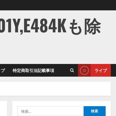
,E484Kも除
ップ
特定商取引法記載事項
ライブ
う
検
索: