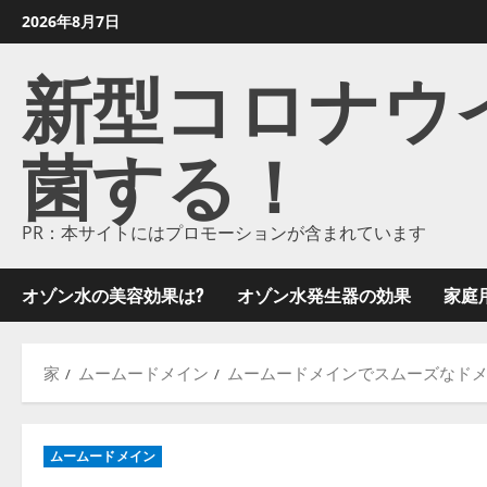
コ
2026年8月7日
ン
新型コロナウイル
テ
ン
ツ
菌する！
に
ス
キ
ッ
PR：本サイトにはプロモーションが含まれています
プ
し
オゾン水の美容効果は?
オゾン水発生器の効果
家庭
ま
す
家
ムームードメイン
ムームードメインでスムーズなドメ
ムームードメイン