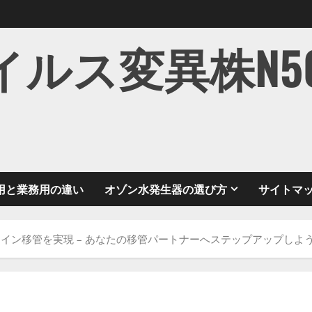
ス変異株N501Y
用と業務用の違い
オゾン水発生器の選び方
サイトマ
イン移管を実現 – あなたの移管パートナーへステップアップしよ