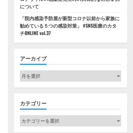
について
「院内感染予防屋が新型コロナ以前から家族に
勧めている５つの感染対策」 #SNS医療のカタ
チONLINE vol.37
アーカイブ
ア
ー
カ
イ
カテゴリー
ブ
カ
テ