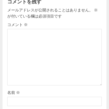
コメントを残す
v
メールアドレスが公開されることはありません。
※
が付いている欄は必須項目です
i
コメント
※
g
a
t
i
o
n
名前
※