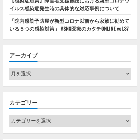
【感染症対策】障害者支援施設における新型コロナウ
イルス感染症発生時の具体的な対応事例について
「院内感染予防屋が新型コロナ以前から家族に勧めて
いる５つの感染対策」 #SNS医療のカタチONLINE vol.37
アーカイブ
ア
ー
カ
イ
カテゴリー
ブ
カ
テ
ゴ