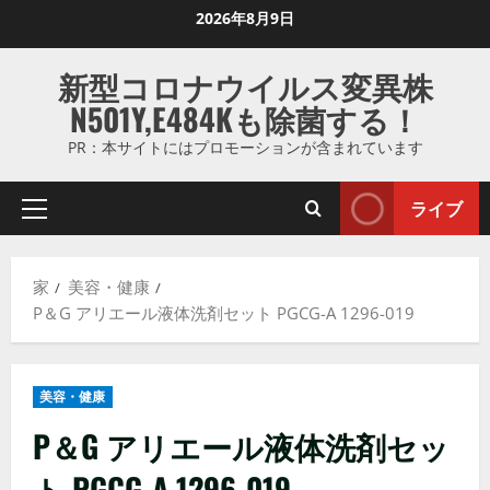
コ
2026年8月9日
ン
テ
新型コロナウイルス変異株
ン
N501Y,E484Kも除菌する！
ツ
に
PR：本サイトにはプロモーションが含まれています
ス
キ
ライブ
プ
ッ
ラ
プ
イ
し
家
美容・健康
マ
ま
P＆G アリエール液体洗剤セット PGCG-A 1296-019
リ
す
メ
ニ
美容・健康
ュ
ー
P＆G アリエール液体洗剤セッ
ト PGCG-A 1296-019