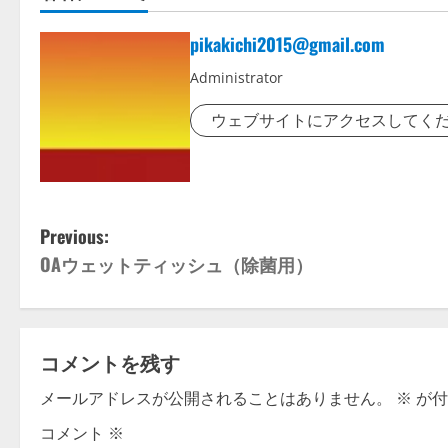
pikakichi2015@gmail.com
Administrator
ウェブサイトにアクセスしてく
P
Previous:
OAウェットティッシュ（除菌用）
o
s
t
コメントを残す
n
メールアドレスが公開されることはありません。
※
が付
コメント
※