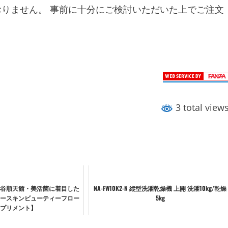
おりません。 事前に十分にご検討いただいた上でご注文
3 total view
社桃谷順天館・美活菌に着目した
NA-FW10K2-N 縦型洗濯乾燥機 上開 洗濯10kg/乾燥
ースキンビューティーフロー
5kg
プリメント】