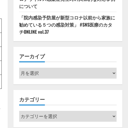
について
「院内感染予防屋が新型コロナ以前から家族に
勧めている５つの感染対策」 #SNS医療のカタ
チONLINE vol.37
アーカイブ
ア
ー
カ
イ
カテゴリー
ブ
食
カ
テ