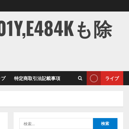
,E484Kも除
ップ
特定商取引法記載事項
ライブ
検
索: