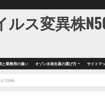
ス変異株N501Y
用と業務用の違い
オゾン水発生器の選び方
サイトマ
720ML