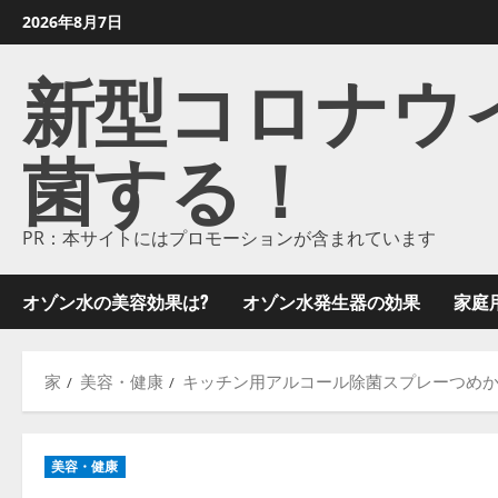
コ
2026年8月7日
ン
新型コロナウイル
テ
ン
ツ
菌する！
に
ス
キ
ッ
PR：本サイトにはプロモーションが含まれています
プ
し
オゾン水の美容効果は?
オゾン水発生器の効果
家庭
ま
す
家
美容・健康
キッチン用アルコール除菌スプレーつめかえ
美容・健康