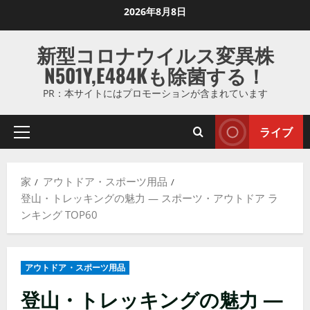
コ
2026年8月8日
ン
テ
新型コロナウイルス変異株
ン
N501Y,E484Kも除菌する！
ツ
に
PR：本サイトにはプロモーションが含まれています
ス
キ
ライブ
プ
ッ
ラ
プ
イ
し
家
アウトドア・スポーツ用品
マ
ま
登山・トレッキングの魅力 — スポーツ・アウトドア ラ
リ
す
ンキング TOP60
メ
ニ
ュ
アウトドア・スポーツ用品
ー
登山・トレッキングの魅力 —