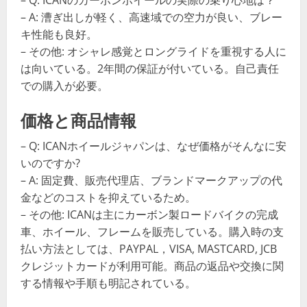
– Q: ICANのカーボンホイールの実際の乗り心地は？
– A: 漕ぎ出しが軽く、高速域での空力が良い、ブレー
キ性能も良好。
– その他: オシャレ感覚とロングライドを重視する人に
は向いている。2年間の保証が付いている。自己責任
での購入が必要。
価格と商品情報
– Q: ICANホイールジャパンは、なぜ価格がそんなに安
いのですか?
– A: 固定費、販売代理店、ブランドマークアップの代
金などのコストを抑えているため。
– その他: ICANは主にカーボン製ロードバイクの完成
車、ホイール、フレームを販売している。購入時の支
払い方法としては、PAYPAL，VISA, MASTCARD, JCB
クレジットカードが利用可能。商品の返品や交換に関
する情報や手順も明記されている。