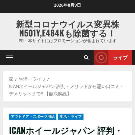
コ
2026年8月9日
ン
テ
新型コロナウイルス変異株
ン
N501Y,E484Kも除菌する！
ツ
に
PR：本サイトにはプロモーションが含まれています
ス
キ
ライブ
プ
ッ
ラ
プ
イ
し
家
生活・ライフ
マ
ま
ICANホイールジャパン 評判・メリットから悪い口コミ・
リ
す
デメリットまで!! 【徹底解説】
メ
ニ
ュ
アウトドア・スポーツ用品
生活・ライフ
ー
ICANホイールジャパン 評判・