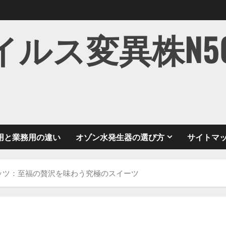
ス変異株N501Y
用と業務用の違い
オゾン水発生器の選び方
サイトマ
ッツ：至福の贅沢を味わう究極のスイーツ