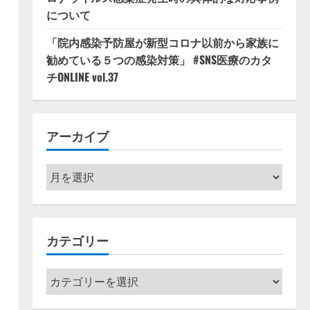
について
「院内感染予防屋が新型コロナ以前から家族に
勧めている５つの感染対策」 #SNS医療のカタ
チONLINE vol.37
アーカイブ
ア
ー
カ
イ
カテゴリー
ブ
カ
テ