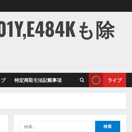
,E484Kも除
ップ
特定商取引法記載事項
ライブ
検
索: