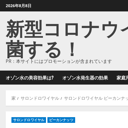
コ
2026年8月8日
ン
新型コロナウイル
テ
ン
ツ
菌する！
に
ス
キ
ッ
PR：本サイトにはプロモーションが含まれています
プ
し
オゾン水の美容効果は?
オゾン水発生器の効果
家庭
ま
す
家
サロンドロワイヤル
サロンドロワイヤル ピーカンナ
サロンドロワイヤル
ピーカンナッツ