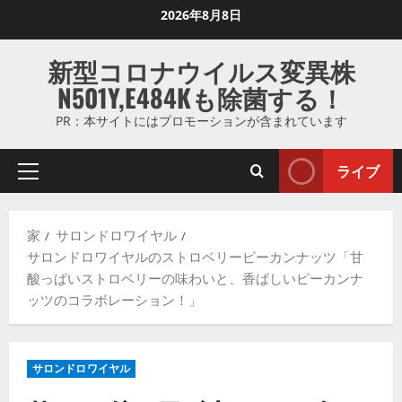
コ
2026年8月8日
ン
テ
新型コロナウイルス変異株
ン
N501Y,E484Kも除菌する！
ツ
に
PR：本サイトにはプロモーションが含まれています
ス
キ
ライブ
プ
ッ
ラ
プ
イ
し
家
サロンドロワイヤル
マ
ま
サロンドロワイヤルのストロベリーピーカンナッツ「甘
リ
す
酸っぱいストロベリーの味わいと、香ばしいピーカンナ
メ
ッツのコラボレーション！」
ニ
ュ
ー
サロンドロワイヤル