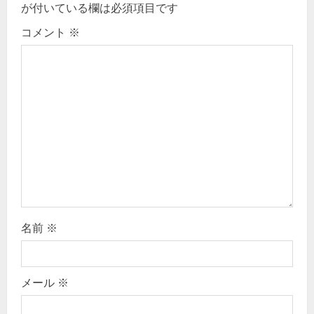
が付いている欄は必須項目です
i
コメント
※
g
a
t
i
o
n
名前
※
メール
※