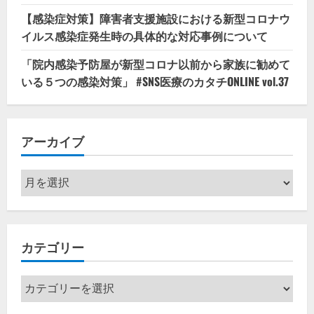
【感染症対策】障害者支援施設における新型コロナウ
イルス感染症発生時の具体的な対応事例について
「院内感染予防屋が新型コロナ以前から家族に勧めて
いる５つの感染対策」 #SNS医療のカタチONLINE vol.37
アーカイブ
ア
ー
カ
イ
カテゴリー
ブ
カ
テ