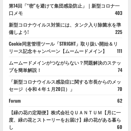
第14回「“密”を避けて集団感染防止」｜新型コロナ一
口メモ
403
新型コロナウイルス対策には、タンク入り除菌水を準
備しよう!
225
Cookie同意管理ツール「STRIGHT」取り扱い開始＆リ
リース記念キャンペーン【ムームードメイン】
111
ムームードメインがつながらない？問題解決のステッ
プを簡単解説！
74
「新型コロナウイルス感染症に関する市長からのメッ
セージ（令和４年１月20日）」
70
Forum
62
【緑の花の定期便】株式会社ＱＵＡＮＴＵＭ【月に一
度、緑の花とストーリーをお届け】緑の花がある暮ら
し
60