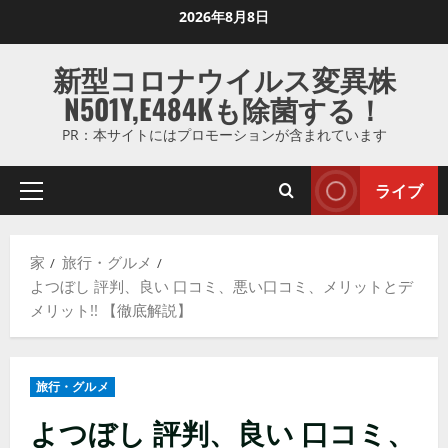
コ
2026年8月8日
ン
テ
新型コロナウイルス変異株
ン
N501Y,E484Kも除菌する！
ツ
に
PR：本サイトにはプロモーションが含まれています
ス
キ
ライブ
プ
ッ
ラ
プ
イ
し
家
旅行・グルメ
マ
ま
よつぼし 評判、良い 口コミ、悪い口コミ、メリットとデ
リ
す
メリット!! 【徹底解説】
メ
ニ
ュ
旅行・グルメ
ー
よつぼし 評判、良い 口コミ、