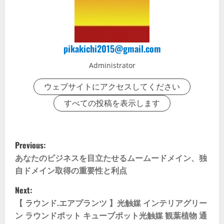
pikakichi2015@gmail.com
Administrator
ウェブサイトにアクセスしてください
すべての投稿を表示します
P
Previous:
o
あなたのビジネスを目立たせるムームードメイン、独
自ドメイン取得の重要性と利点
s
Next:
t
【 ラウンド.エアプランツ 】光触媒 インテリアグリー
ン ラウンドポット キューブポット光触媒 観葉植物 通