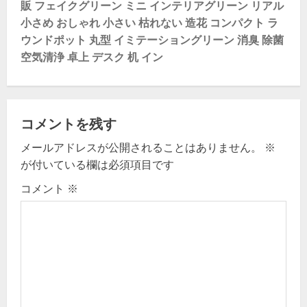
n
販 フェイクグリーン ミニ インテリアグリーン リアル
小さめ おしゃれ 小さい 枯れない 造花 コンパクト ラ
a
ウンドポット 丸型 イミテーショングリーン 消臭 除菌
v
空気清浄 卓上 デスク 机 イン
i
g
コメントを残す
a
メールアドレスが公開されることはありません。
※
が付いている欄は必須項目です
t
コメント
※
i
o
n