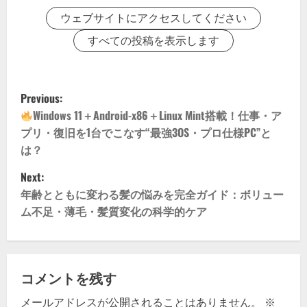
ウェブサイトにアクセスしてください
すべての投稿を表示します
P
Previous:
o
Windows 11＋Android-x86＋Linux Mint搭載！仕事・ア
プリ・復旧を1台でこなす“最強3OS・プロ仕様PC”と
s
は？
t
Next:
年齢とともに変わる髪の悩みを完全ガイド：ボリュー
n
ム不足・薄毛・髪質変化の科学的ケア
a
v
コメントを残す
i
メールアドレスが公開されることはありません。
※