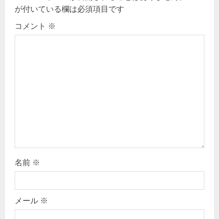
g
が付いている欄は必須項目です
コメント
※
a
t
i
o
n
名前
※
メール
※