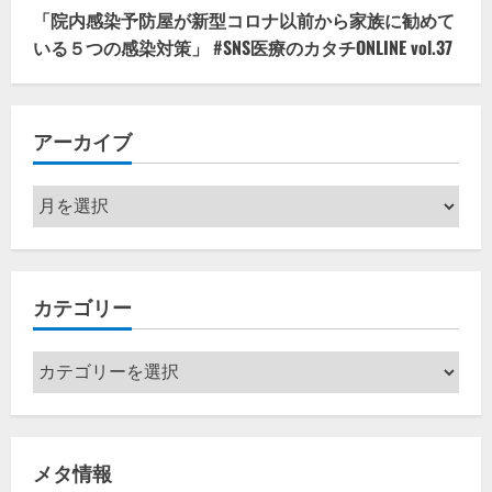
「院内感染予防屋が新型コロナ以前から家族に勧めて
いる５つの感染対策」 #SNS医療のカタチONLINE vol.37
アーカイブ
ア
ー
カ
イ
カテゴリー
ブ
カ
テ
ゴ
リ
メタ情報
ー