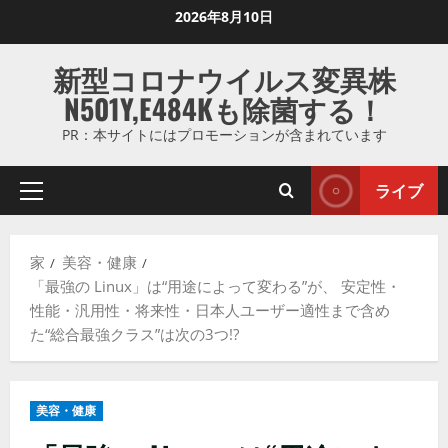
コ
2026年8月10日
ン
テ
新型コロナウイルス変異株
ン
N501Y,E484Kも除菌する！
ツ
に
PR：本サイトにはプロモーションが含まれています
ス
キ
ライブ
プ
ッ
ラ
プ
イ
し
家
美容・健康
マ
ま
「最強の Linux」は“用途によって変わる”が、 安定性・
リ
す
性能・汎用性・将来性・日本人ユーザー適性まで含め
メ
た“総合最強クラス”は次の3つ!?
ニ
ュ
ー
美容・健康