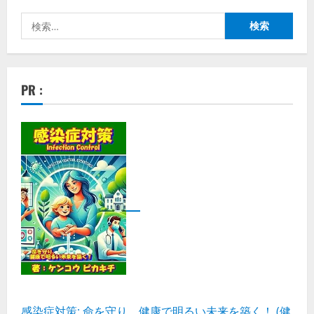
検
索:
PR :
感染症対策: 命を守り、健康で明るい未来を築く！ (健