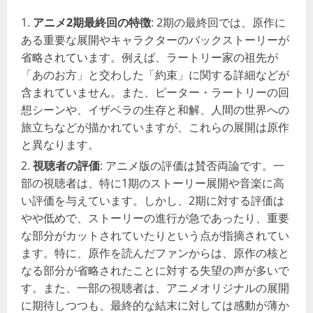
アニメ2期最終回の特徴
: 2期の最終回では、原作に
ある重要な展開やキャラクターのバックストーリーが
省略されています。例えば、ラートリー家の祖先が
「あのお方」と交わした「約束」に関する詳細などが
含まれていません。また、ピーター・ラートリーの回
想シーンや、イザベラの生存と和解、人間の世界への
旅立ちなどが描かれていますが、これらの展開は原作
と異なります​​。
視聴者の評価
: アニメ版の評価は賛否両論です。一
部の視聴者は、特に1期のストーリー展開や音楽に高
い評価を与えています。しかし、2期に対する評価は
やや低めで、ストーリーの進行が急であったり、重要
な部分がカットされていたりという点が指摘されてい
ます。特に、原作を読んだファンからは、原作の核と
なる部分が省略されたことに対する失望の声が多いで
す。また、一部の視聴者は、アニメオリジナルの展開
に期待しつつも、最終的な結末に対しては感動が薄か