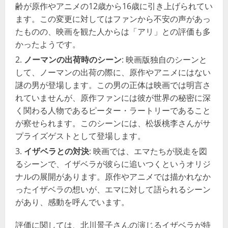
齢が原作やアニメの12歳から16歳に引き上げられてい
ます。この変更に対してはファンから不安の声があっ
たものの、映画を観た人からは「アリ」との評価も多
かったようです​​。
ノーマンの出荷時のシーン
: 映画版独自のシーンと
して、ノーマンの出荷の際に、原作やアニメにはない
謎の男が登場します。この男の正体は映画では明言さ
れていませんが、原作ファンには彼が世界の秘密に深
く関わる人物であるピーター・ラートリーであること
が察せられます。このシーンには、松坂桃李さんがサ
プライズゲストとして登場します​​。
イザベラとの対決
: 映画では、エマたちが脱走を図
るシーンで、イザベラが彼らに追いつくというオリジ
ナルの展開があります。原作やアニメでは描かれなか
ったイザベラの想いが、エマに対して語られるシーン
があり、感動を呼んでいます​​。
評価に関しては、北川景子さんの演じるイザベラが特