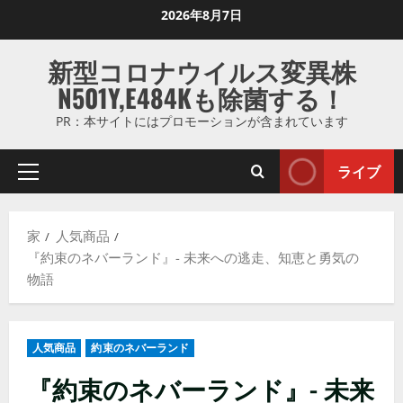
コ
2026年8月7日
ン
テ
新型コロナウイルス変異株
ン
N501Y,E484Kも除菌する！
ツ
に
PR：本サイトにはプロモーションが含まれています
ス
キ
ライブ
プ
ッ
ラ
プ
イ
し
家
人気商品
マ
ま
『約束のネバーランド』- 未来への逃走、知恵と勇気の
リ
す
物語
メ
ニ
ュ
人気商品
約束のネバーランド
ー
『約束のネバーランド』- 未来