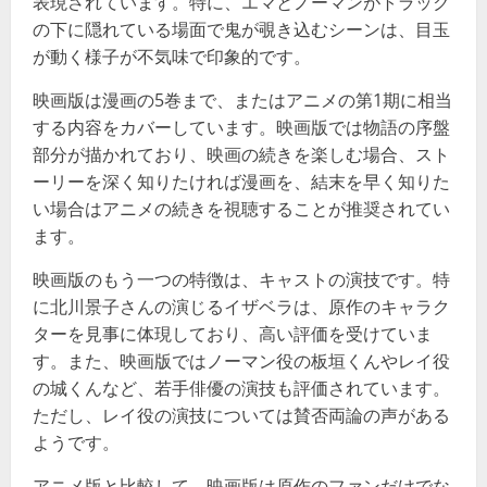
表現されています。特に、エマとノーマンがトラック
の下に隠れている場面で鬼が覗き込むシーンは、目玉
が動く様子が不気味で印象的です​​。
映画版は漫画の5巻まで、またはアニメの第1期に相当
する内容をカバーしています。映画版では物語の序盤
部分が描かれており、映画の続きを楽しむ場合、スト
ーリーを深く知りたければ漫画を、結末を早く知りた
い場合はアニメの続きを視聴することが推奨されてい
ます​​。
映画版のもう一つの特徴は、キャストの演技です。特
に北川景子さんの演じるイザベラは、原作のキャラク
ターを見事に体現しており、高い評価を受けていま
す。また、映画版ではノーマン役の板垣くんやレイ役
の城くんなど、若手俳優の演技も評価されています。
ただし、レイ役の演技については賛否両論の声がある
ようです​​。
アニメ版と比較して、映画版は原作のファンだけでな