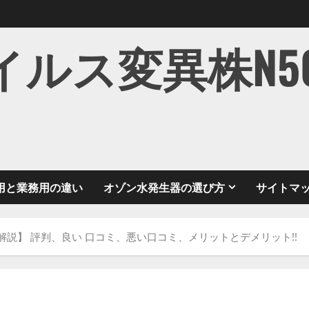
ス変異株N501Y
用と業務用の違い
オゾン水発生器の選び方
サイトマ
徹底解説】 評判、良い 口コミ、悪い口コミ、メリットとデメリット!!