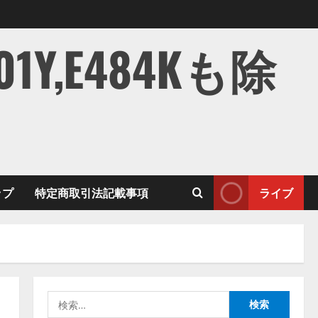
,E484Kも除
ップ
特定商取引法記載事項
ライブ
検
索: