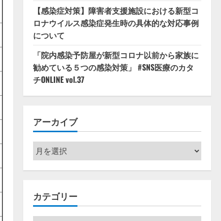
【感染症対策】障害者支援施設における新型コ
ロナウイルス感染症発生時の具体的な対応事例
について
「院内感染予防屋が新型コロナ以前から家族に
勧めている５つの感染対策」 #SNS医療のカタ
チONLINE vol.37
アーカイブ
ア
ー
カ
イ
カテゴリー
ブ