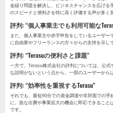
金繰り問題を解決し、ビジネスチャンスを広げる
のスピードと便利さを特に高く評価する声が多く
評判: “個人事業主でも利用可能なTeras
また、個人事業主や赤字申告をしているユーザー
に自由業やフリーランスの方々からの支持を示し
評判: “Terasuの便利さと課題”
一方で、Terasu株式会社の評判については、公
な説明がないという点から、一部のユーザーから
評判: “効率性を重視するTerasu”
それでも、最短90分での資金調達や非対面での手
に、急な出費や事業拡大の機会に即応できること
です。