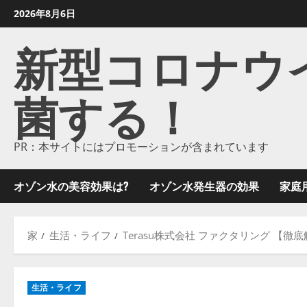
コ
2026年8月6日
ン
新型コロナウイル
テ
ン
ツ
菌する！
に
ス
キ
ッ
PR：本サイトにはプロモーションが含まれています
プ
し
オゾン水の美容効果は?
オゾン水発生器の効果
家庭
ま
す
家
生活・ライフ
Terasu株式会社 ファクタリング 【
生活・ライフ