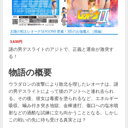
太陽の戦士レオーナSEASONII 脅威！3匹のお伽魔人 ［後編］
3,630円
謎の男デスライトのアジトで、正義と運命が激突す
る！
物語の概要
ウラダロンの攻撃により敗北を喫したレオーナは、謎
の男デスライトによって彼のアジトへと連れ去られ
る。その後、彼女は毒蜜を塗られるなど、エネルギー
吸収、噛み付き突き地獄、金棒連打、傷口への塩水噴
射などの過酷な試練に立ち向かうこととなる。しかし
この戦いの先に待ち受ける真実とは？