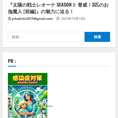
『太陽の戦士レオーナ SEASONⅡ 脅威！3匹のお
伽魔人 [前編]』の魅力に迫る！
pikakichi2015@gmail.com
2023年10月14日
検
索:
PR :