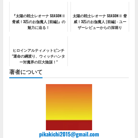
『太陽の戦士レオーナ SEASONⅡ
太陽の戦士レオーナ SEASONⅡ 脅
脅威！3匹のお伽魔人 [前編]』の
威！3匹のお伽魔人 [前編] - ユー
魅力に迫る！
ザーレビューからの深堀り
ヒロインアルティメットピンチ
"運命の綱渡り、ウィッチハンタ
ー対魔界の巨大陰謀！"
著者について
pikakichi2015@gmail.com