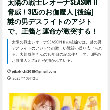
太陽の戦士レオーナSEASONⅡ
脅威！3匹のお伽魔人 [後編]
謎の男デスライトのアジト
で、正義と運命が激突する！
太陽の戦士レオーナSEASONⅡの後編では、謎の男
デスライトのアジトでの激しい戦闘が繰り広げられ
る。大川成美さんの10年目の記念作として、3匹の
お伽魔人との戦いが描かれている。
pikakichi2015@gmail.com
2023年10月12日