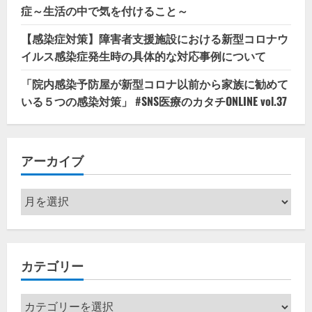
症～生活の中で気を付けること～
【感染症対策】障害者支援施設における新型コロナウ
イルス感染症発生時の具体的な対応事例について
「院内感染予防屋が新型コロナ以前から家族に勧めて
いる５つの感染対策」 #SNS医療のカタチONLINE vol.37
アーカイブ
ア
ー
カ
イ
カテゴリー
ブ
カ