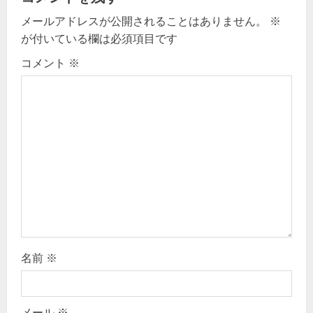
i
メールアドレスが公開されることはありません。
※
g
が付いている欄は必須項目です
コメント
※
a
t
i
o
n
名前
※
メール
※