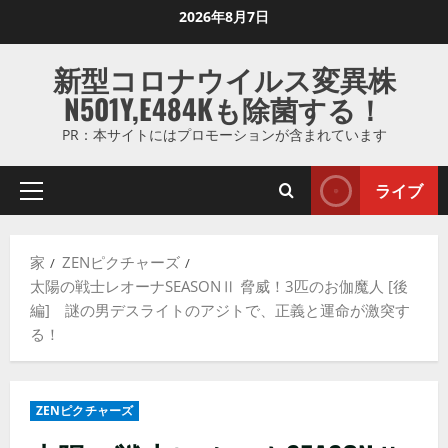
コ
2026年8月7日
ン
テ
新型コロナウイルス変異株
ン
N501Y,E484Kも除菌する！
ツ
に
PR：本サイトにはプロモーションが含まれています
ス
キ
ライブ
プ
ッ
ラ
プ
イ
し
家
ZENピクチャーズ
マ
ま
太陽の戦士レオーナSEASONⅡ 脅威！3匹のお伽魔人 [後
リ
す
編] 謎の男デスライトのアジトで、正義と運命が激突す
メ
る！
ニ
ュ
ー
ZENピクチャーズ