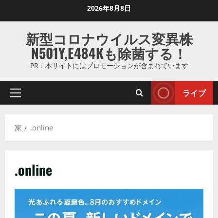
コ
2026年8月8日
ン
テ
新型コロナウイルス変異株
ン
N501Y,E484Kも除菌する！
ツ
に
PR：本サイトにはプロモーションが含まれています
ス
キ
ライブ
プ
ッ
ラ
プ
イ
し
家
.online
マ
ま
リ
す
メ
.online
ニ
ュ
ー