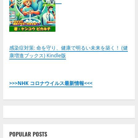
の
詳
細
を
ご
覧
く
だ
さ
い
感染症対策: 命を守り、健康で明るい未来を築く！ (健
康増進ブックス) Kindle版
>>>NHK コロナウイルス最新情報<<<
POPULAR POSTS