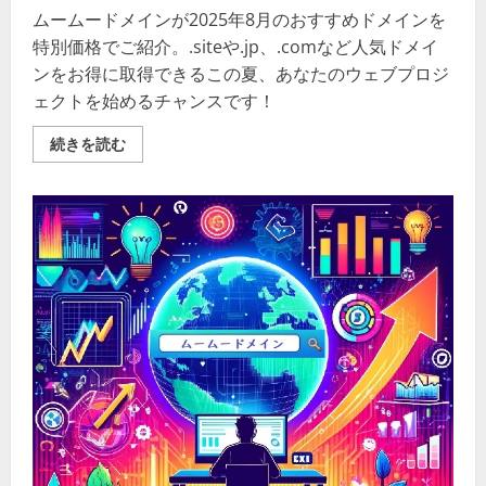
ムームードメインが2025年8月のおすすめドメインを
特別価格でご紹介。.siteや.jp、.comなど人気ドメイ
ンをお得に取得できるこの夏、あなたのウェブプロジ
ェクトを始めるチャンスです！
夏
続きを読む
空
に
似
合
う
ド
メ
イ
ン
を、
こ
の
夏、
あ
な
た
の
手
に
—
ム
ー