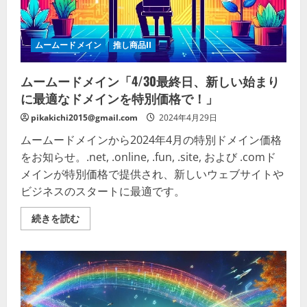
ム
ー
ド
メ
イ
ムームードメイン
推し商品II
ン
で
は、
ムームードメイン「4/30最終日、新しい始まり
そ
ん
に最適なドメインを特別価格で！」
な
あ
pikakichi2015@gmail.com
2024年4月29日
な
た
の
ムームードメインから2024年4月の特別ドメイン価格
熱
をお知らせ。.net, .online, .fun, .site, および .comド
意
を
メインが特別価格で提供され、新しいウェブサイトや
全
力
ビジネスのスタートに最適です。
で
サ
ポ
ム
続きを読む
ー
ー
ト
ム
の
ー
詳
ド
細
メ
を
イ
ご
ン
覧
「4/30
く
最