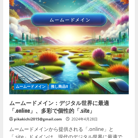
だ
終
さ
日、
い
新
し
い
始
ま
り
に
最
適
な
ド
メ
イ
ン
を
特
別
価
ムームードメイン
推し商品II
格
で！」
の
ムームードメイン：デジタル世界に最適
詳
細
「.online」、多彩で個性的「.site」
を
ご
pikakichi2015@gmail.com
覧
2024年4月28日
く
だ
ムームードメインから提供される「.online」と
さ
「.site」ドメインは、現代のデジタル世界に最適で
い