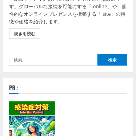
す。グローバルな接続を可能にする「.online」や、個
性的なオンラインプレゼンスを構築する「.site」の特
徴や価格を紹介します。
ム
続きを読む
ー
ム
ー
ド
メ
検
イ
ン：
索:
デ
ジ
タ
ル
世
PR :
界
に
最
適
「.online」、
多
彩
で
個
性
的
「.site」