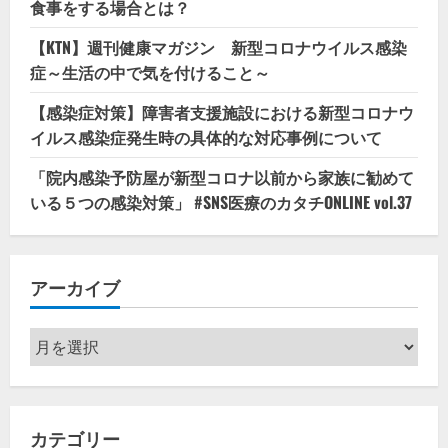
食事をする場合とは？
【KTN】週刊健康マガジン 新型コロナウイルス感染
症～生活の中で気を付けること～
【感染症対策】障害者支援施設における新型コロナウ
イルス感染症発生時の具体的な対応事例について
「院内感染予防屋が新型コロナ以前から家族に勧めて
いる５つの感染対策」 #SNS医療のカタチONLINE vol.37
アーカイブ
ア
ー
カ
イ
カテゴリー
ブ