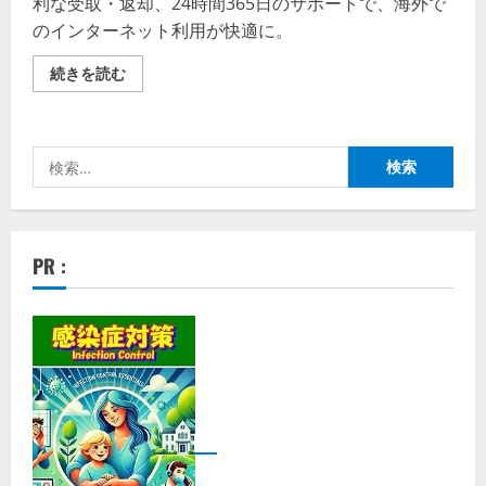
利な受取・返却、24時間365日のサポートで、海外で
のインターネット利用が快適に。
グ
続きを読む
ロ
ー
バ
ル
WiFi
検
評
判、
索:
良
い
口
コ
ミ、
PR :
悪
い
口
コ
ミ、
メ
リ
ッ
ト
と
デ
メ
リ
ッ
ト!!