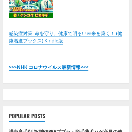
【徹
底
解
説】
の
詳
細
を
感染症対策: 命を守り、健康で明るい未来を築く！ (健
ご
康増進ブックス) Kindle版
覧
く
だ
さ
い
>>>NHK コロナウイルス最新情報<<<
POPULAR POSTS
濃密育毛剤 新型BUBKAブブカ・脱毛薄毛ハゲ必見の使