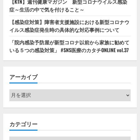
【KTN】週刊健康マガジン 新型コロナウイルス感染
症～生活の中で気を付けること～
【感染症対策】障害者支援施設における新型コロナウ
イルス感染症発生時の具体的な対応事例について
「院内感染予防屋が新型コロナ以前から家族に勧めて
いる５つの感染対策」 #SNS医療のカタチONLINE vol.37
アーカイブ
ア
ー
カ
イ
カテゴリー
ブ
カ