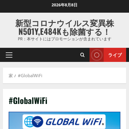
コ
2026年8月8日
ン
テ
新型コロナウイルス変異株
ン
N501Y,E484Kも除菌する！
ツ
に
PR：本サイトにはプロモーションが含まれています
ス
キ
ライブ
プ
ッ
ラ
プ
イ
し
家
#GlobalWiFi
マ
ま
リ
す
メ
#GlobalWiFi
ニ
ュ
ー