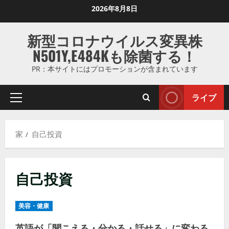
コ
2026年8月8日
ン
テ
新型コロナウイルス変異株
ン
N501Y,E484Kも除菌する！
ツ
に
PR：本サイトにはプロモーションが含まれています
ス
キ
ライブ
プ
ッ
ラ
プ
イ
し
家
自己投資
マ
ま
リ
す
メ
自己投資
ニ
ュ
ー
美容・健康
英語が「聞こえる・分かる・話せる」に変わる