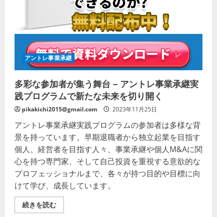
30
日
間
―
科
学
的
メ
アントレ事業承継
ソ
ッ
ド
で
多彩な参加者が集う舞台 – アントレ事業承継実
英
語
践プログラムで新たな未来を切り開く
脳
を
pikakichi2015@gmail.com
2023年11月25日
作
る
アントレ事業承継実践プログラムの参加者は多様な背
完
全
景を持っています。早期退職者から独立起業を目指す
ガ
イ
個人、経営者を目指す人々、事業承継や個人M&Aに関
ド
心を持つ専門家、そして自己投資を重視する意欲的な
の
詳
プロフェッショナルまで、各々が持つ目的や目標に向
細
を
けて学び、成長しています。
ご
覧
く
多
続きを読む
だ
彩
さ