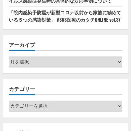
イルス感染症発生時の具体的な対応事例について
「院内感染予防屋が新型コロナ以前から家族に勧めて
いる５つの感染対策」 #SNS医療のカタチONLINE vol.37
アーカイブ
ア
ー
カ
イ
カテゴリー
ブ
カ
テ
ゴ
リ