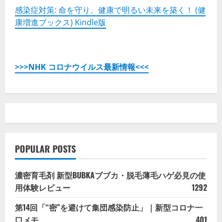
切
り
感染症対策: 命を守り、健康で明るい未来を築く！ (健
開
康増進ブックス) Kindle版
く
の
詳
細
を
ご
覧
>>>NHK コロナウイルス最新情報<<<
く
だ
さ
い
POPULAR POSTS
濃密育毛剤 新型BUBKAブブカ・脱毛薄毛ハゲ必見の使
用体験レビュー
1292
第14回「“密”を避けて集団感染防止」｜新型コロナ一
口メモ
401