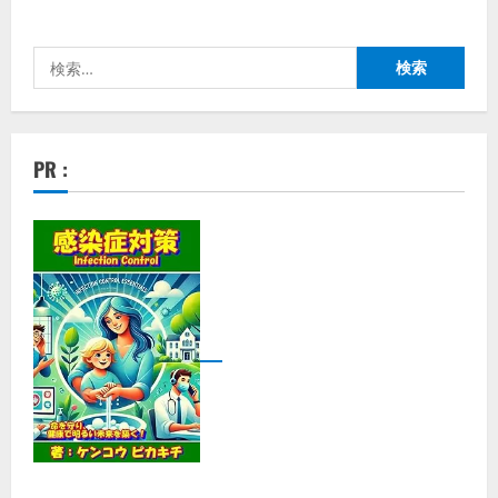
な
い
参
加
者
検
が
集
索:
う
舞
台
–
ア
PR :
ン
ト
レ
事
業
承
継
実
践
プ
ロ
グ
ラ
ム
で
新
た
な
未
来
を