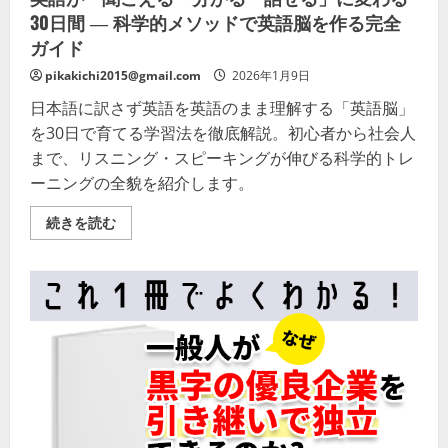
30日間 ― 科学的メソッドで英語脳を作る完全
ガイド
pikakichi2015@gmail.com
2026年1月9日
日本語に訳さず英語を英語のまま理解する「英語脳」
を30日で育てる学習法を徹底解説。初心者から社会人
まで、リスニング・スピーキングが伸びる科学的トレ
ーニングの全貌を紹介します。
英
続きを読む
語
が
「聞
こ
え
る・
分
か
る・
話
せ
る」
に
変
わ
る