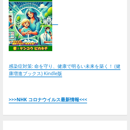
心
地
よ
さ
を
手
に
入
れ
よ
う。
の
詳
細
を
ご
覧
感染症対策: 命を守り、健康で明るい未来を築く！ (健
く
康増進ブックス) Kindle版
だ
さ
い
>>>NHK コロナウイルス最新情報<<<