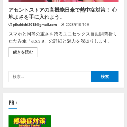
の
ス
アセントストアの高機能日傘で熱中症対策！ 心
マ
ホ
地よさを手に入れよう。
と
同
pikakichi2015@gmail.com
2023年10月6日
じ
軽
スマホと同等の重さを誇るユニセックス自動開閉折り
さ
を
たたみ傘「a.s.s.a」の詳細と魅力を深掘りします。
持
つ
最
ア
続きを読む
新
セ
傘
ン
の
ト
詳
ス
細
ト
検
を
ア
ご
の
索:
覧
高
く
機
だ
能
さ
日
い
傘
PR :
で
熱
中
症
対
策！