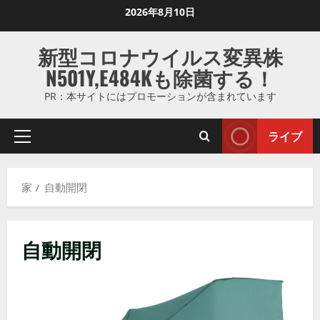
コ
2026年8月10日
ン
テ
新型コロナウイルス変異株
ン
N501Y,E484Kも除菌する！
ツ
に
PR：本サイトにはプロモーションが含まれています
ス
キ
ライブ
プ
ッ
ラ
プ
イ
し
家
自動開閉
マ
ま
リ
す
メ
自動開閉
ニ
ュ
ー