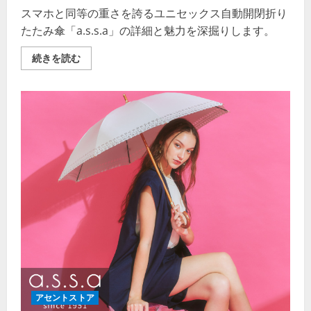
スマホと同等の重さを誇るユニセックス自動開閉折り
たたみ傘「a.s.s.a」の詳細と魅力を深掘りします。
ア
続きを読む
セ
ン
ト
ス
ト
ア・
ユ
ニ
セ
ッ
ク
ス
自
動
開
閉
折
り
た
た
み
傘
–
あ
アセントストア
な
た