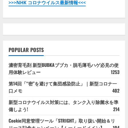
イ
>>>NHK コロナウイルス最新情報<<<
ド!
の
詳
細
を
ご
覧
く
だ
さ
い
POPULAR POSTS
濃密育毛剤 新型BUBKAブブカ・脱毛薄毛ハゲ必見の使
用体験レビュー
1253
第14回「“密”を避けて集団感染防止」｜新型コロナ一
口メモ
402
新型コロナウイルス対策には、タンク入り除菌水を準
備しよう!
214
Cookie同意管理ツール「STRIGHT」取り扱い開始＆リ
リース記念キャンペーン【ムームードメイン】
104