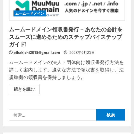
単・
便
利
ムームードメイン
に
の
詳
ムームードメイン領収書発行 – あなたの会計を
細
を
スムーズに進めるためのステップバイステップ
ご
覧
ガイド!
く
だ
pikakichi2015@gmail.com
2023年9月25日
さ
い
ムームードメインの法人・団体向け領収書発行方法を
詳しく案内します。適切な方法で領収書を取得し、法
規準拠の領収書を保持しましょう。
ム
続きを読む
ー
ム
ー
ド
メ
検
イ
ン
索:
領
収
書