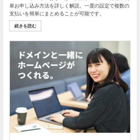
単お申し込み方法を詳しく解説。一度の設定で複数の
支払いを簡単にまとめることが可能です。
ム
続きを読む
ー
ム
ー
ド
メ
イ
ン
お
さ
い
ぽ！
決
済
サ
ー
ビ
ス-
あ
な
た
の
支
払
い
を
簡