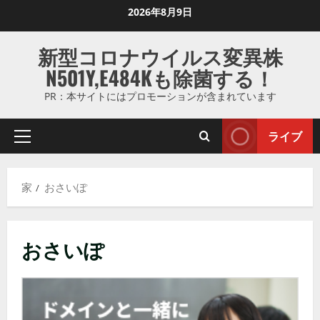
コ
2026年8月9日
ン
テ
新型コロナウイルス変異株
ン
N501Y,E484Kも除菌する！
ツ
に
PR：本サイトにはプロモーションが含まれています
ス
キ
ライブ
プ
ッ
ラ
プ
イ
し
家
おさいぽ
マ
ま
リ
す
メ
おさいぽ
ニ
ュ
ー