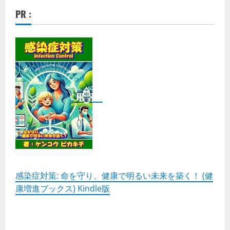
発
行
PR :
–
あ
な
た
の
会
計
を
ス
ム
ー
ズ
に
進
め
る
た
め
の
ス
テ
ッ
プ
感染症対策: 命を守り、健康で明るい未来を築く！ (健
バ
康増進ブックス) Kindle版
イ
ス
テ
ッ
プ
ガ