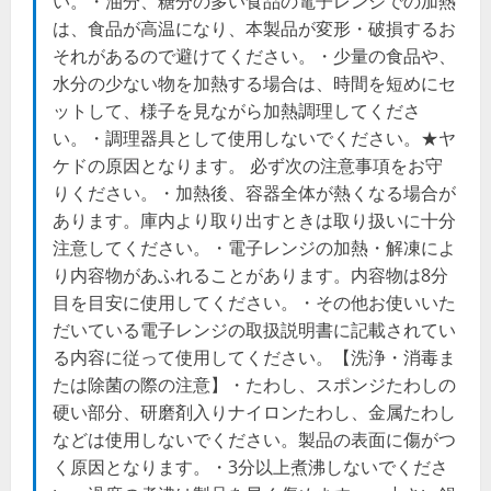
い。・油分、糖分の多い食品の電子レンジでの加熱
は、食品が高温になり、本製品が変形・破損するお
それがあるので避けてください。・少量の食品や、
水分の少ない物を加熱する場合は、時間を短めにセ
ットして、様子を見ながら加熱調理してくださ
い。・調理器具として使用しないでください。★ヤ
ケドの原因となります。 必ず次の注意事項をお守
りください。・加熱後、容器全体が熱くなる場合が
あります。庫内より取り出すときは取り扱いに十分
注意してください。・電子レンジの加熱・解凍によ
り内容物があふれることがあります。内容物は8分
目を目安に使用してください。・その他お使いいた
だいている電子レンジの取扱説明書に記載されてい
る内容に従って使用してください。【洗浄・消毒ま
たは除菌の際の注意】・たわし、スポンジたわしの
硬い部分、研磨剤入りナイロンたわし、金属たわし
などは使用しないでください。製品の表面に傷がつ
く原因となります。・3分以上煮沸しないでくださ