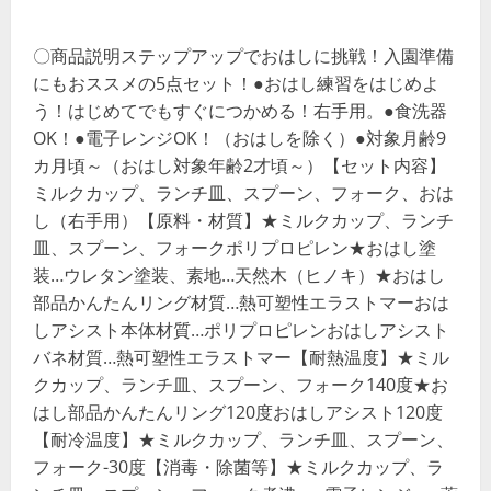
〇商品説明ステップアップでおはしに挑戦！入園準備
にもおススメの5点セット！●おはし練習をはじめよ
う！はじめてでもすぐにつかめる！右手用。●食洗器
OK！●電子レンジOK！（おはしを除く）●対象月齢9
カ月頃～（おはし対象年齢2才頃～）【セット内容】
ミルクカップ、ランチ皿、スプーン、フォーク、おは
し（右手用）【原料・材質】★ミルクカップ、ランチ
皿、スプーン、フォークポリプロピレン★おはし塗
装…ウレタン塗装、素地…天然木（ヒノキ）★おはし
部品かんたんリング材質…熱可塑性エラストマーおは
しアシスト本体材質…ポリプロピレンおはしアシスト
バネ材質…熱可塑性エラストマー【耐熱温度】★ミル
クカップ、ランチ皿、スプーン、フォーク140度★お
はし部品かんたんリング120度おはしアシスト120度
【耐冷温度】★ミルクカップ、ランチ皿、スプーン、
フォーク-30度【消毒・除菌等】★ミルクカップ、ラ