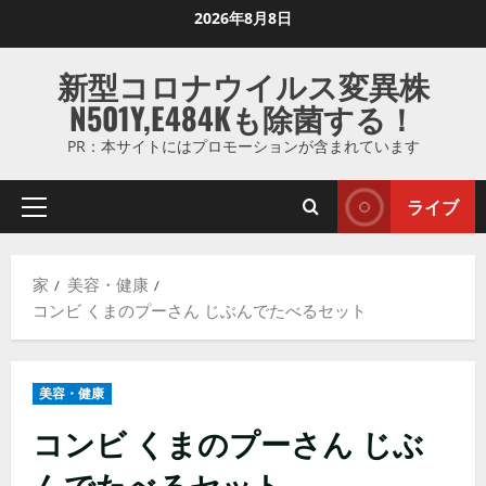
コ
2026年8月8日
ン
テ
新型コロナウイルス変異株
ン
N501Y,E484Kも除菌する！
ツ
に
PR：本サイトにはプロモーションが含まれています
ス
キ
ライブ
プ
ッ
ラ
プ
イ
し
家
美容・健康
マ
ま
コンビ くまのプーさん じぶんでたべるセット
リ
す
メ
ニ
美容・健康
ュ
ー
コンビ くまのプーさん じぶ
んでたべるセット