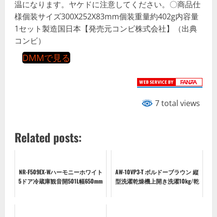
温になります。ヤケドに注意してください。〇商品仕
様個装サイズ300X252X83mm個装重量約402g内容量
1セット製造国日本【発売元コンビ株式会社】（出典
コンビ）
DMMで見る
7 total views
Related posts:
NR-F509EX-Wハーモニーホワイト
AW-10VP3-T ボルドーブラウン 縦
5ドア冷蔵庫観音開501L幅650mm
型洗濯乾燥機上開き洗濯10kg/乾