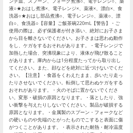
ンチ皿、スプーン、フォーク煮沸○、電子レンジ○、薬
液○★おはし煮沸×、電子レンジ×、薬液×、漂白×、食
洗器○★おはし部品煮沸○、電子レンジ○、薬液○、漂
白○、食洗器○【容量】ご飯茶碗220mL【警告】・ご
使用の際は、必ず保護者が付き添い、絶対にお子さま
から目を離さないでください。お子さまは思わぬ動作
をし、ケガをするおそれがあります。・電子レンジで
加熱した場合、突沸現象により、液体が飛び散ること
があります。庫内からは1分程度たってから取り出し
てください。また、顔などを絶対に近づけないでくだ
さい。【注意】・食器をくわえたまま、歩いたり走っ
たりさせないでください。転倒して思わぬケガをする
おそれがあります。・火のそばに置かないでくださ
い。変形・破損の原因となります。・落としたり、強
い衝撃を与えたりしないでください。製品が破損する
原因となります。・金属製のスプーン・フォークなど
の硬いものや先端のとがったものでこすると表面に傷
がつくことがあります。・表示された耐熱・耐冷温度