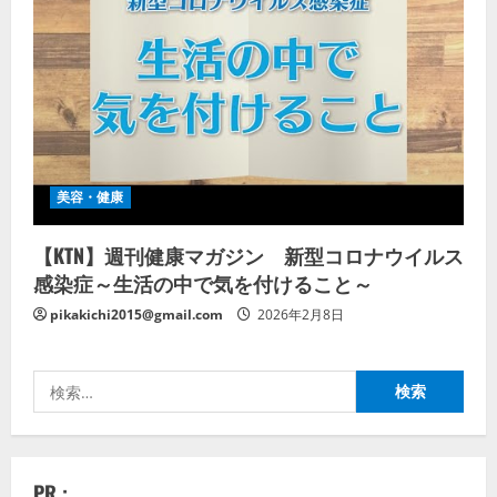
美容・健康
【KTN】週刊健康マガジン 新型コロナウイルス
感染症～生活の中で気を付けること～
pikakichi2015@gmail.com
2026年2月8日
検
索:
PR :