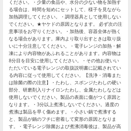
ください。・少量の食品や、水分の少ない物を加熱す
る場合は、時間を短めにセットして、様子を見ながら
加熱調理してください。・調理器具として使用しない
でください。★ヤケドの原因となります。 必ず次の注
意事項をお守りください。・加熱後、容器全体が熱く
なる場合があります。庫内より取り出すときは取り扱
いに十分注意してください。・電子レンジの加熱・解
凍により内容物があふれることがあります。内容物は
8分目を目安に使用してください。・その他お使いい
ただいている電子レンジの取扱説明書に記載されてい
る内容に従って使用してください。【洗浄・消毒また
は除菌の際の注意】・たわし、スポンジたわしの硬い
部分、研磨剤入りナイロンたわし、金属たわしなどは
使用しないでください。製品の表面に傷がつく原因と
なります。・3分以上煮沸しないでください。過度の
煮沸は製品を早く傷めます。・小さい鍋で煮沸する
と、製品が鍋のフチに密着して変形の原因となりま
す。・電子レンジ除菌および煮沸消毒後は、製品が高