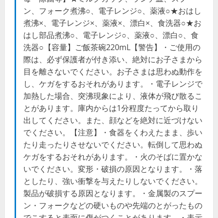
ン、フォーク煮沸○、電子レンジ○、薬液○★おはし
煮沸×、電子レンジ×、薬液×、漂白×、食洗器○★お
はし部品煮沸○、電子レンジ○、薬液○、漂白○、食
洗器○【容量】ご飯茶碗220mL【警告】・ご使用の
際は、必ず保護者が付き添い、絶対にお子さまから
目を離さないでください。お子さまは思わぬ動作を
し、ケガをするおそれがあります。・電子レンジで
加熱した場合、突沸現象により、液体が飛び散るこ
とがあります。庫内からは1分程度たってから取り
出してください。また、顔などを絶対に近づけない
でください。【注意】・食器をくわえたまま、歩い
たり走ったりさせないでください。転倒して思わぬ
ケガをするおそれがあります。・火のそばに置かな
いでください。変形・破損の原因となります。・落
としたり、強い衝撃を与えたりしないでください。
製品が破損する原因となります。・金属製のスプー
ン・フォークなどの硬いものや先端のとがったもの
でこすると表面に傷がつくことがあります。・表示