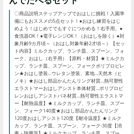
〇商品説明ステップアップでおはしに挑戦！入園準
備にもおススメの5点セット！●おはし練習をはじ
めよう！はじめてでもすぐにつかめる！右手用。●
食洗器OK！●電子レンジOK！（おはしを除く）●対
象月齢9カ月頃～（おはし対象年齢2才頃～）【セッ
ト内容】ミルクカップ、ランチ皿、スプーン、フォ
ーク、おはし（右手用）【原料・材質】★ミルクカ
ップ、ランチ皿、スプーン、フォークポリプロピレ
ン★おはし塗装…ウレタン塗装、素地…天然木（ヒ
ノキ）★おはし部品かんたんリング材質…熱可塑性
エラストマーおはしアシスト本体材質…ポリプロピ
レンおはしアシストバネ材質…熱可塑性エラストマ
ー【耐熱温度】★ミルクカップ、ランチ皿、スプー
ン、フォーク140度★おはし部品かんたんリング
120度おはしアシスト120度【耐冷温度】★ミルク
カップ、ランチ皿、スプーン、フォーク-30度【消
毒・除菌等】★ミルクカップ、ランチ皿、スプー