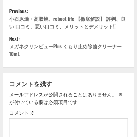
P
Previous:
o
小石原焼・高取焼、reboot life 【徹底解説】 評判、良
い 口コミ、悪い口コミ、メリットとデメリット!!
s
Next:
t
メガネクリンビューPlus くもり止め除菌クリーナー
10mL
n
a
v
コメントを残す
メールアドレスが公開されることはありません。
※
i
が付いている欄は必須項目です
g
コメント
※
a