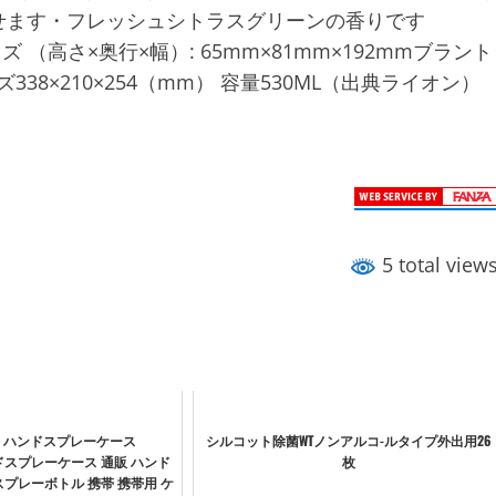
せます・フレッシュシトラスグリーンの香りです
イズ （高さ×奥行×幅）: 65mm×81mm×192mmブラント
338×210×254（mm） 容量530ML（出典ライオン）
5 total view
 】ハンドスプレーケース
シルコット除菌WTノンアルコ-ルタイプ外出用26
1ハンドスプレーケース 通販 ハンド
枚
スプレーボトル 携帯 携帯用 ケ