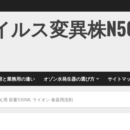
ス変異株N501Y
用と業務用の違い
オゾン水発生器の選び方
サイトマ
かえ用 容量530ML ライオン 食器用洗剤