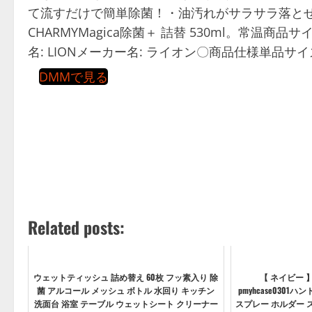
て流すだけで簡単除菌！・油汚れがサラサラ落と
CHARMYMagica除菌＋ 詰替 530ml。常温商品サ
名: LIONメーカー名: ライオン〇商品仕様単品サイズ
DMMで見る
Related posts:
ウェットティッシュ 詰め替え 60枚 フッ素入り 除
【 ネイビー
菌 アルコール メッシュ ボトル 水回り キッチン
pmyhcase030
洗面台 浴室 テーブル ウェットシート クリーナー
スプレー ホルダー 