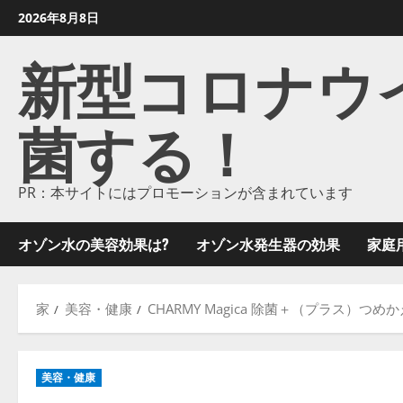
コ
2026年8月8日
ン
新型コロナウイル
テ
ン
ツ
菌する！
に
ス
キ
ッ
PR：本サイトにはプロモーションが含まれています
プ
し
オゾン水の美容効果は?
オゾン水発生器の効果
家庭
ま
す
家
美容・健康
CHARMY Magica 除菌＋（プラス）つめ
美容・健康