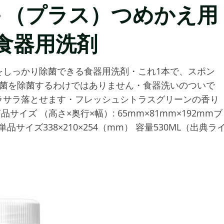
 除菌＋（プラス）つめかえ用
 食器用洗剤
をしっかり除菌できる食器用洗剤・これ1本で、スポン
の菌を除菌するわけではありません・食器洗いのついで
ラサラ落とせます・フレッシュシトラスグリーンの香り
温商品サイズ （高さ×奥行×幅）: 65mm×81mm×192mmブ
品サイズ338×210×254（mm） 容量530ML（出典ラ