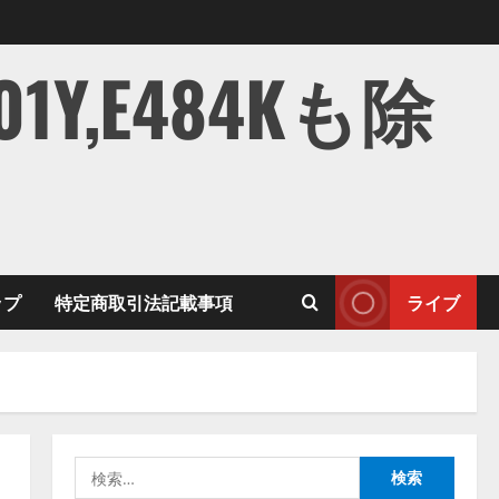
,E484Kも除
ップ
特定商取引法記載事項
ライブ
検
索: