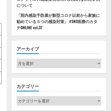
について
「院内感染予防屋が新型コロナ以前から家族に
勧めている５つの感染対策」 #SNS医療のカタ
チONLINE vol.37
アーカイブ
ア
ー
カ
イ
カテゴリー
ブ
カ
テ