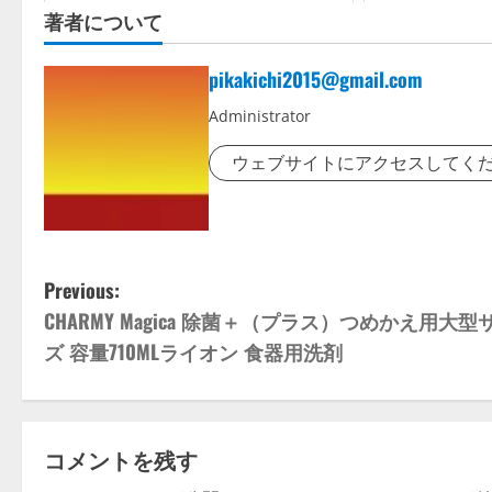
ース 持ち歩き PU 
著者について
pikakichi2015@gmail.com
Administrator
ウェブサイトにアクセスしてく
P
Previous:
CHARMY Magica 除菌＋（プラス）つめかえ用大型
o
ズ 容量710MLライオン 食器用洗剤
s
t
コメントを残す
n