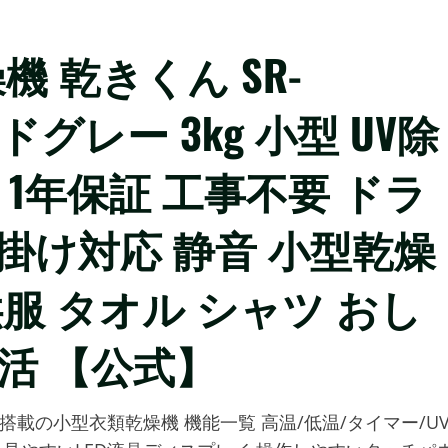
燥機 乾きくん SR-
ッドグレー 3kg 小型 UV除
 1年保証 工事不要 ドラ
掛け対応 静音 小型乾燥
供服 タオル シャツ おし
活 【公式】
載の小型衣類乾燥機 機能一覧 高温/低温/タイマー/U