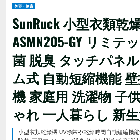
美容・健康
SunRuck 小型衣類乾
ASMN205-GY リミテ
菌 脱臭 タッチパネル
ム式 自動短縮機能 壁
機 家庭用 洗濯物 子
ゃれ 一人暮らし 新生
小型衣類乾燥機 UV除菌や乾燥時間自動短縮機能搭