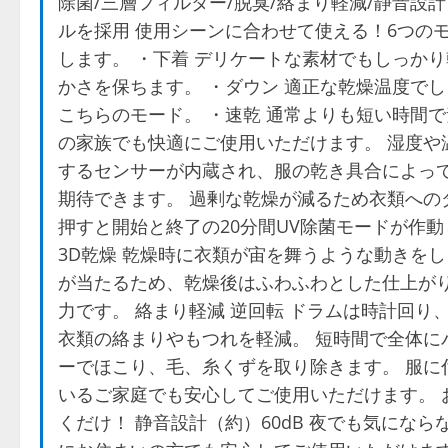
除菌/三層フィルター/脱臭/絡まり軽減/静音設計
ルを採用 使用シーンに合わせて使える！6つの
します。 ・下着 デリケートな素材でもしっかり
かさを保ちます。 ・ダウン 適正な乾燥温度でし
こちらのモード。 ・速乾 通常よりも短い時間で素
の家族でも快適にご使用いただけます。 湿度や
するセンサーが内蔵され、服の乾き具合によって
期待できます。 過剰な乾燥が減るため衣類への
押すと開始と終了の20分間UV除菌モードが作動
3D乾燥 乾燥時に衣類が宙を舞うような動きを
が当たるため、乾燥後はふわふわとした仕上がり
力です。 絡まり軽減 逆回転 ドラムは時計回り
衣類の絡まりやもつれを軽減。 短時間で全体に
ーでほこり、毛、糸くずを取り除きます。 服に
いるご家庭でも安心してご使用いただけます。 
くだけ！ 静音設計（約）60dB 夜でも気にな