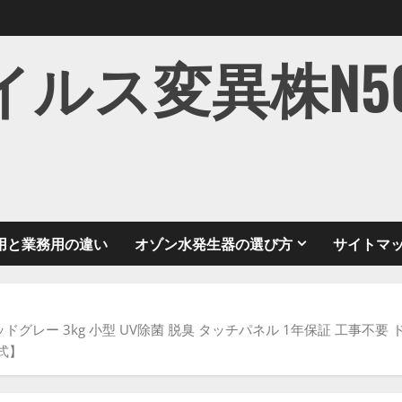
ス変異株N501Y
用と業務用の違い
オゾン水発生器の選び方
サイトマ
 リミテッドグレー 3kg 小型 UV除菌 脱臭 タッチパネル 1年保証 工事
式】