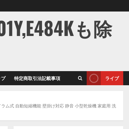
,E484Kも除
ップ
特定商取引法記載事項
ライブ
不要 ドラム式 自動短縮機能 壁掛け対応 静音 小型乾燥機 家庭用 洗