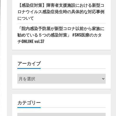
【感染症対策】障害者支援施設における新型コ
ロナウイルス感染症発生時の具体的な対応事例
について
「院内感染予防屋が新型コロナ以前から家族に
勧めている５つの感染対策」 #SNS医療のカタ
チONLINE vol.37
アーカイブ
ア
ー
カ
イ
カテゴリー
ブ
カ