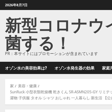
コ
2026年8月7日
ン
新型コロナウイル
テ
ン
ツ
菌する！
に
ス
キ
ッ
PR：本サイトにはプロモーションが含まれています
プ
し
オゾン水の美容効果は?
オゾン水発生器の効果
家庭
ま
す
家
美容・健康
SunRuck 小型衣類乾燥機 乾きくん SR-ASMN205-GY
濯物 子供服 タオル シャツ おしゃれ 一人暮らし 新生活 【公