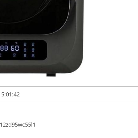
15:01:42
312zd95wc55l1