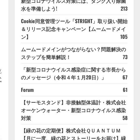
新型コロナウイルス対策には、タンク入り除菌
水を準備しよう!
213
Cookie同意管理ツール「STRIGHT」取り扱い開始
燥
＆リリース記念キャンペーン【ムームードメイ
ン】
105
ムームードメインがつながらない？問題解決の
ステップを簡単解説！
73
「新型コロナウイルス感染症に関する市長から
乾
のメッセージ（令和４年１月20日）」
67
式
Forum
61
【サーモスタンド】非接触型体温計・株式会社
オーケンウォーター・新型コロナウイルス感染
対策
58
【緑の花の定期便】株式会社ＱＵＡＮＴＵＭ
【月に一度、緑の花とストーリーをお届け】緑