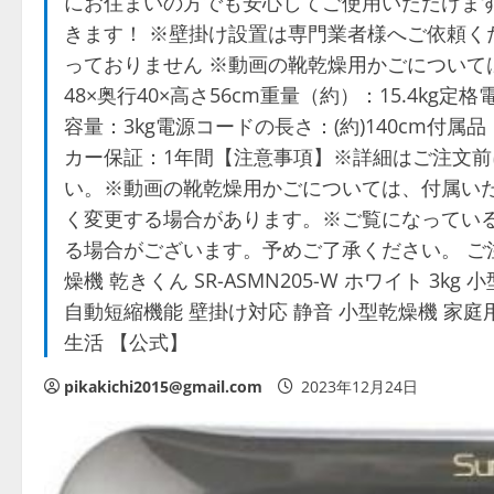
にお住まいの方でも安心してご使用いただけます
きます！ ※壁掛け設置は専門業者様へご依頼く
っておりません ※動画の靴乾燥用かごについて
48×奥行40×高さ56cm重量（約）：15.4kg定格電
容量：3kg電源コードの長さ：(約)140cm
カー保証：1年間【注意事項】※詳細はご注文
い。※動画の靴乾燥用かごについては、付属い
く変更する場合があります。※ご覧になってい
る場合がございます。予めご了承ください。 ご注文
燥機 乾きくん SR-ASMN205-W ホワイト 3k
自動短縮機能 壁掛け対応 静音 小型乾燥機 家庭用
生活 【公式】
pikakichi2015@gmail.com
2023年12月24日