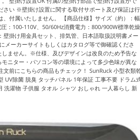
。 壁掛け設置OK 付属の壁掛け部品で壁掛け設置がで
ださい ※壁掛け設置に関する取付サポート及び保証は行
は、付属いたしません。 【商品仕様】サイズ（約）：幅
圧：100-110V、50/60Hz消費電力：800/900W標準乾
付属品：壁掛け用金具セット、排気管、日本語取扱説明書メー
前にメーカーサイトもしくはカタログ等で御確認くださ
たしません。※仕様、及びデザインは改良のため予告な
るモニター・パソコン等の環境によって多少色味が異な
前にこちらの商品もチェック！ SunRuck 小型衣類
g 小型 UV除菌 脱臭 タッチパネル 1年保証 工事不要 ドラム
 洗濯物 子供服 タオル シャツ おしゃれ 一人暮らし 新