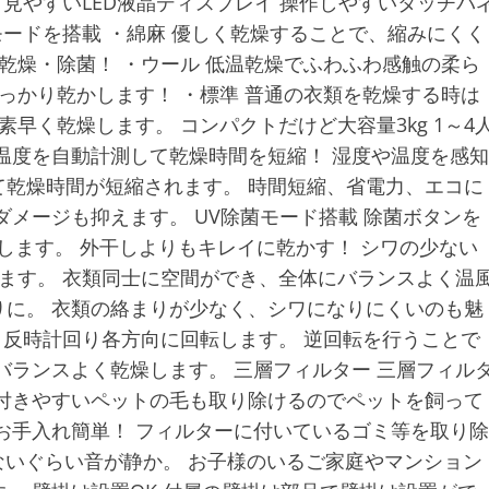
 見やすいLED液晶ディスプレイ 操作しやすいタッチパ
モードを搭載 ・綿麻 優しく乾燥することで、縮みにくく
乾燥・除菌！ ・ウール 低温乾燥でふわふわ感触の柔ら
っかり乾かします！ ・標準 普通の衣類を乾燥する時は
早く乾燥します。 コンパクトだけど大容量3kg 1～4
温度を自動計測して乾燥時間を短縮！ 湿度や温度を感知
乾燥時間が短縮されます。 時間短縮、省電力、エコに
ダメージも抑えます。 UV除菌モード搭載 除菌ボタンを
します。 外干しよりもキレイに乾かす！ シワの少ない
します。 衣類同士に空間ができ、全体にバランスよく温
に。 衣類の絡まりが少なく、シワになりにくいのも魅
、反時計回り各方向に回転します。 逆回転を行うことで
バランスよく乾燥します。 三層フィルター 三層フィル
付きやすいペットの毛も取り除けるのでペットを飼って
お手入れ簡単！ フィルターに付いているゴミ等を取り除
らないぐらい音が静か。 お子様のいるご家庭やマンション