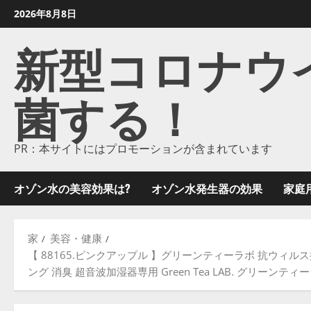
コ
2026年8月8日
ン
新型コロナウイル
テ
ン
ツ
菌する！
に
ス
キ
ッ
PR：本サイトにはプロモーションが含まれています
プ
し
オゾン水の美容効果は?
オゾン水発生器の効果
家庭
ま
す
家
美容・健康
【 88165.ピンクアップル 】グリーンティーラボ 抗ウィ
ング 消臭 超音波加湿器専用 Green Tea LAB. グリー