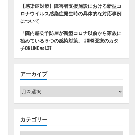
【感染症対策】障害者支援施設における新型コ
ロナウイルス感染症発生時の具体的な対応事例
について
「院内感染予防屋が新型コロナ以前から家族に
勧めている５つの感染対策」 #SNS医療のカタ
チONLINE vol.37
アーカイブ
ア
ー
カ
イ
カテゴリー
ブ
カ