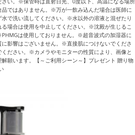
ださい。※保管時は直射日光、0度以下、高温になる場所
食品ではありません。※万が一飲み込んだ場合は医師に
ず水で洗い流してください。※水以外の溶液と混ぜたり
れる場合は使用を中止してください。※沈殿が生じるこ
PHMGは使用しておりません。※超音波式の加湿器に
質に影響はございません。※直接肌につけないでくださ
でください。※カメラやモニターの性質により、画像と
解願います。【～ご利用シーン～】プレゼント 贈り物
い