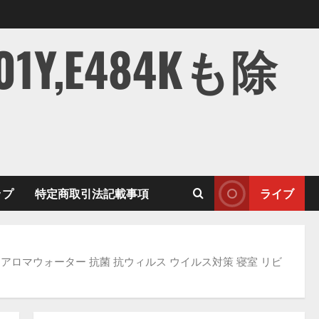
,E484Kも除
ップ
特定商取引法記載事項
ライブ
用アロマウォーター 抗菌 抗ウィルス ウイルス対策 寝室 リビ