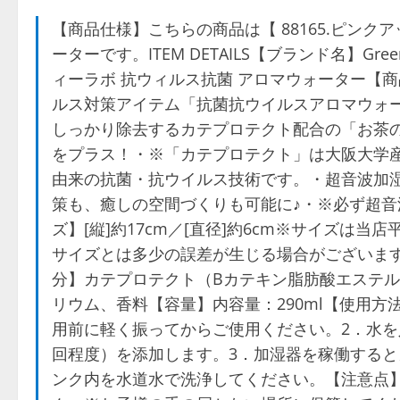
【商品仕様】こちらの商品は【 88165.ピンク
ーターです。ITEM DETAILS【ブランド名】Gre
ィーラボ 抗ウィルス抗菌 アロマウォーター【
ルス対策アイテム「抗菌抗ウイルスアロマウォー
しっかり除去するカテプロテクト配合の「お茶の
をプラス！・※「カテプロテクト」は大阪大学
由来の抗菌・抗ウイルス技術です。・超音波加湿
策も、癒しの空間づくりも可能に♪・※必ず超
ズ】[縦]約17cm／[直径]約6cm※サイズは
サイズとは多少の誤差が生じる場合がございます
分】カテプロテクト（Bカテキン脂肪酸エステル
リウム、香料【容量】内容量：290ml【使用
用前に軽く振ってからご使用ください。2．水を入
回程度）を添加します。3．加湿器を稼働すると
ンク内を水道水で洗浄してください。【注意点