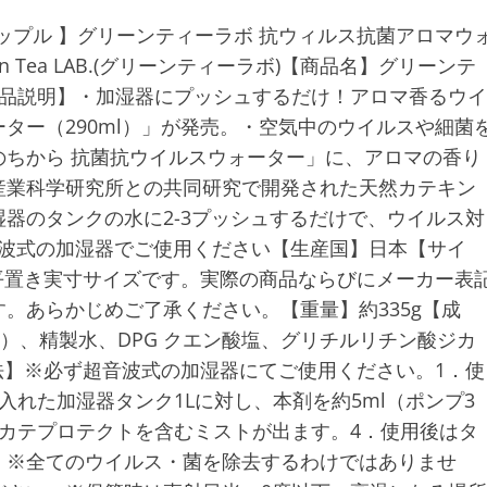
アップル 】グリーンティーラボ 抗ウィルス抗菌アロマウ
en Tea LAB.(グリーンティーラボ)【商品名】グリーンテ
商品説明】・加湿器にプッシュするだけ！アロマ香るウイ
ター（290ml）」が発売。・空気中のウイルスや細菌
ちから 抗菌抗ウイルスウォーター」に、アロマの香り
産業科学研究所との共同研究で開発された天然カテキン
器のタンクの水に2-3プッシュするだけで、ウイルス対
音波式の加湿器でご使用ください【生産国】日本【サイ
当店平置き実寸サイズです。実際の商品ならびにメーカー表
。あらかじめご了承ください。【重量】約335g【成
）、精製水、DPG クエン酸塩、グリチルリチン酸ジカ
方法】※必ず超音波式の加湿器にてご使用ください。1．使
れた加湿器タンク1Lに対し、本剤を約5ml（ポンプ3
カテプロテクトを含むミストが出ます。4．使用後はタ
】※全てのウイルス・菌を除去するわけではありませ