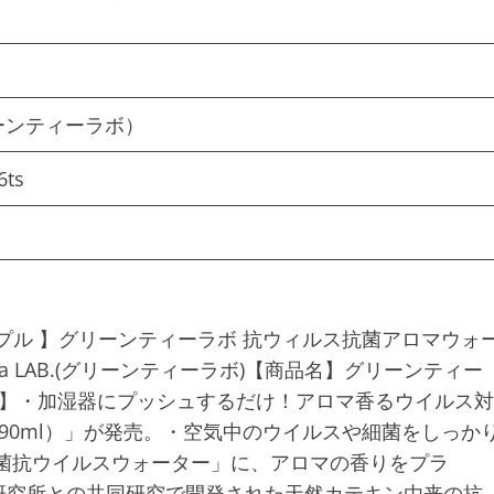
（グリーンティーラボ）
6ts
ップル 】グリーンティーラボ 抗ウィルス抗菌アロマウォ
 Tea LAB.(グリーンティーラボ)【商品名】グリーンティー
明】・加湿器にプッシュするだけ！アロマ香るウイルス対
90ml）」が発売。・空気中のウイルスや細菌をしっか
菌抗ウイルスウォーター」に、アロマの香りをプラ
研究所との共同研究で開発された天然カテキン由来の抗