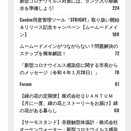
新型コロナウイルス対策には、タンク入り除菌
水を準備しよう!
224
Cookie同意管理ツール「STRIGHT」取り扱い開始
＆リリース記念キャンペーン【ムームードメイ
ン】
109
ムームードメインがつながらない？問題解決の
ステップを簡単解説！
72
「新型コロナウイルス感染症に関する市長から
のメッセージ（令和４年１月20日）」
70
Forum
61
【緑の花の定期便】株式会社ＱＵＡＮＴＵＭ
【月に一度、緑の花とストーリーをお届け】緑
の花がある暮らし
60
【サーモスタンド】非接触型体温計・株式会社
オーケンウォーター・新型コロナウイルス感染