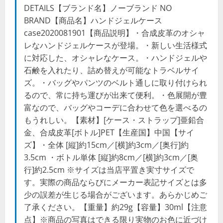
DETAILS【ブランド名】ノーブランド NO
BRAND【商品名】ハンドジェルケース
case2020081901【商品説明】・合成皮革のオシャ
レなハンドジェルケースが登場。・新しい生活様式
に対応した、オシャレなケース。・ハンドジェルや
石鹸を入れたり、詰め替えが可能なトラベルサイ
ズ。・バッグやパンツのベルト通しに取り付けられ
るので、常に持ち運びが出来て便利。・色展開が豊
富なので、バッグやコーデに合わせて色を選べるの
もうれしい。【素材】[ケース・ストラップ]亜鉛合
金、合成皮革[ボトル]PET【生産国】中国【サイ
ズ】・全体 [縦]約15cm／[横]約3cm／[奥行]約
3.5cm ・ボトル単体 [縦]約8cm／[横]約3cm／[奥
行]約2.5cm ※サイズは当店平置き実寸サイズで
す。実際の商品ならびにメーカー表記サイズとは多
少の誤差が生じる場合がございます。あらかじめご
了承ください。【重量】約29g【容量】30ml【注意
点】※商品の写真はできる限り実物のお色に近づけ