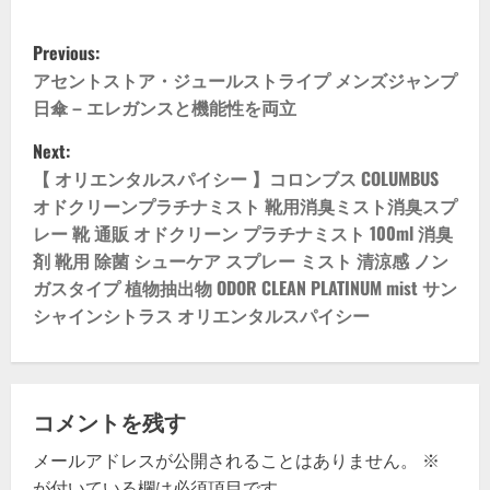
P
Previous:
o
アセントストア・ジュールストライプ メンズジャンプ
日傘 – エレガンスと機能性を両立
s
Next:
t
【 オリエンタルスパイシー 】コロンブス COLUMBUS
オドクリーンプラチナミスト 靴用消臭ミスト消臭スプ
n
レー 靴 通販 オドクリーン プラチナミスト 100ml 消臭
剤 靴用 除菌 シューケア スプレー ミスト 清涼感 ノン
a
ガスタイプ 植物抽出物 ODOR CLEAN PLATINUM mist サン
v
シャインシトラス オリエンタルスパイシー
i
g
コメントを残す
a
メールアドレスが公開されることはありません。
※
が付いている欄は必須項目です