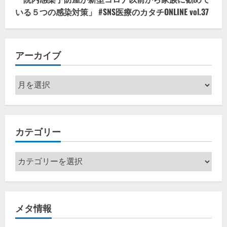
いる５つの感染対策」 #SNS医療のカタチONLINE vol.37
アーカイブ
ア
ー
カ
イ
カテゴリー
ブ
カ
テ
ゴ
リ
メタ情報
ー