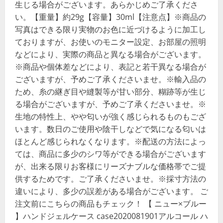
生じる場合がございます。あらかじめご了承くださ
い。【重量】約29g【容量】30ml【注意点】※商品の
写真はできる限り実物のお色に近づけるように加工し
ておりますが、お使いのモニター設定、お部屋の照明
などにより、実際の商品と異なる場合がございます。
※商品や個体差などにより、表記と若干異なる場合が
ございますが、予めご了承くださいませ。※輸入品の
ため、糸の継ぎ目や縫製等が甘い部分、糊跡等が生じ
る場合がございますが、予めご了承くださいませ。※
生地の特性上、やや匂いが強く感じられるものもござ
います。数日のご使用や陰干しなどで気になる匂いは
ほとんど感じられなくなります。※配送の方法によっ
ては、商品に多少のシワ等ができる場合がございます
が、出来る限りお客様にリーズナブルな価格帯でご提
供するためです。ご了承くださいませ。※採寸方法の
違いにより、多少の誤差がある場合がございます。 ご
注文前にこちらの商品もチェック！ 【 ニュー×ブルー
】ハンドジェルケース case2020081901アルコール ハ