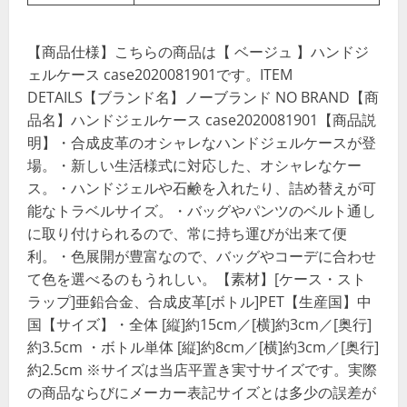
【商品仕様】こちらの商品は【 ベージュ 】ハンドジ
ェルケース case2020081901です。ITEM
DETAILS【ブランド名】ノーブランド NO BRAND【商
品名】ハンドジェルケース case2020081901【商品説
明】・合成皮革のオシャレなハンドジェルケースが登
場。・新しい生活様式に対応した、オシャレなケー
ス。・ハンドジェルや石鹸を入れたり、詰め替えが可
能なトラベルサイズ。・バッグやパンツのベルト通し
に取り付けられるので、常に持ち運びが出来て便
利。・色展開が豊富なので、バッグやコーデに合わせ
て色を選べるのもうれしい。【素材】[ケース・スト
ラップ]亜鉛合金、合成皮革[ボトル]PET【生産国】中
国【サイズ】・全体 [縦]約15cm／[横]約3cm／[奥行]
約3.5cm ・ボトル単体 [縦]約8cm／[横]約3cm／[奥行]
約2.5cm ※サイズは当店平置き実寸サイズです。実際
の商品ならびにメーカー表記サイズとは多少の誤差が