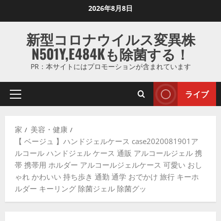
コ
2026年8月8日
ン
テ
新型コロナウイルス変異株
ン
N501Y,E484Kも除菌する！
ツ
に
PR：本サイトにはプロモーションが含まれています
ス
キ
ライブ
プ
ッ
ラ
プ
イ
し
家
美容・健康
マ
ま
【 ベージュ 】ハンドジェルケース case2020081901ア
リ
す
ルコール ハンドジェル ケース 通販 アルコールジェル 携
メ
帯 携帯用 ホルダー アルコールジェルケース 可愛い おし
ニ
ゃれ かわいい 持ち歩き 通勤 通学 おでかけ 旅行 キーホ
ュ
ルダー キーリング 除菌ジェル 除菌グッ
ー