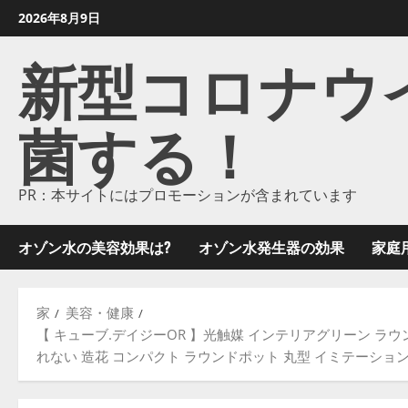
コ
2026年8月9日
ン
新型コロナウイル
テ
ン
ツ
菌する！
に
ス
キ
ッ
PR：本サイトにはプロモーションが含まれています
プ
し
オゾン水の美容効果は?
オゾン水発生器の効果
家庭
ま
す
家
美容・健康
【 キューブ.デイジーOR 】光触媒 インテリアグリーン ラウ
れない 造花 コンパクト ラウンドポット 丸型 イミテーショング