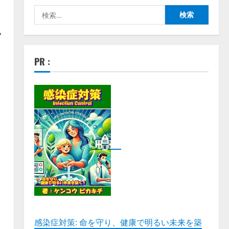
検
索:
ア
PR :
ポ
感染症対策: 命を守り、健康で明るい未来を築