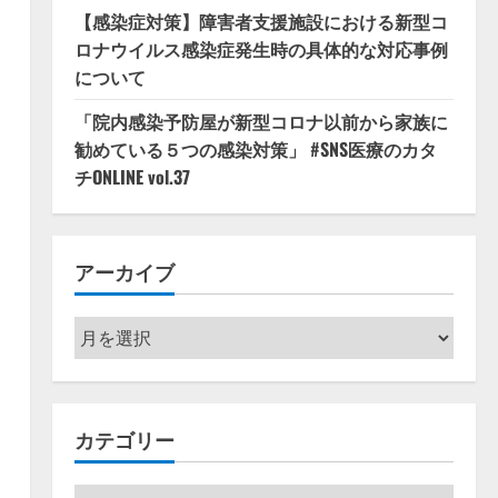
【感染症対策】障害者支援施設における新型コ
ロナウイルス感染症発生時の具体的な対応事例
について
「院内感染予防屋が新型コロナ以前から家族に
勧めている５つの感染対策」 #SNS医療のカタ
チONLINE vol.37
アーカイブ
ア
ー
カ
イ
カテゴリー
ブ
カ