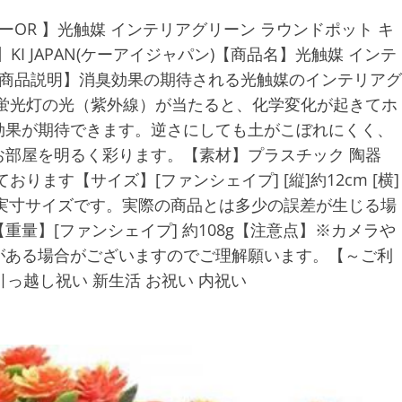
ーOR 】光触媒 インテリアグリーン ラウンドポット キ
】KI JAPAN(ケーアイジャパン)【商品名】光触媒 インテ
【商品説明】消臭効果の期待される光触媒のインテリアグ
蛍光灯の光（紫外線）が当たると、化学変化が起きてホ
効果が期待できます。逆さにしても土がこぼれにくく、
部屋を明るく彩ります。【素材】プラスチック 陶器
ます【サイズ】[ファンシェイプ] [縦]約12cm [横]
置き実寸サイズです。実際の商品とは多少の誤差が生じる場
量】[ファンシェイプ] 約108g【注意点】※カメラや
がある場合がございますのでご理解願います。【～ご利
引っ越し祝い 新生活 お祝い 内祝い