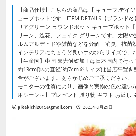
【商品仕様】こちらの商品は【 キューブ.デイジ
ューブポットです。ITEM DETAILS【ブランド名
リアグリーン ラウンドポット キューブポット
リーン、造花、フェイク グリーンです。太陽や
ルムアルデヒドや雑菌などを分解、消臭、抗菌
インテリアにちょうど良い手のひらサイズで、お
【生産国】中国 ※光触媒加工は日本国内で行っており
約13cm[鉢の直径]約7cm※サイズは当店平
合がございます。あらかじめご了承ください。【重
モニターの性質により、画像と実物の色の違い
用シーン～】プレゼント 贈り物 ギフト お返し 
pikakichi2015@gmail.com
2023年9月29日