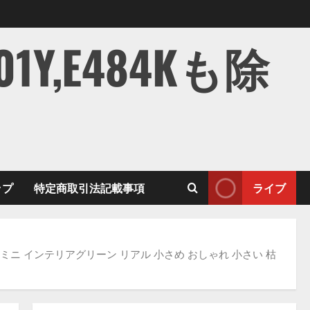
,E484Kも除
ップ
特定商取引法記載事項
ライブ
ミニ インテリアグリーン リアル 小さめ おしゃれ 小さい 枯