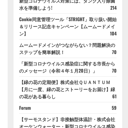
新型コロナウイルス対策には、タンク入り除菌
水を準備しよう!
214
Cookie同意管理ツール「STRIGHT」取り扱い開始
＆リリース記念キャンペーン【ムームードメイ
ン】
104
ムームードメインがつながらない？問題解決の
ステップを簡単解説！
70
「新型コロナウイルス感染症に関する市長から
のメッセージ（令和４年１月20日）」
70
【緑の花の定期便】株式会社ＱＵＡＮＴＵＭ
【月に一度、緑の花とストーリーをお届け】緑
の花がある暮らし
61
Forum
59
【サーモスタンド】非接触型体温計・株式会社
オーケンウォーター・新型コロナウイルス感染