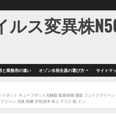
ス変異株N501Y
用と業務用の違い
オゾン水発生器の選び方
サイトマ
ンドポット キューブポット光触媒 観葉植物 通販 フェイクグリーン 
リーン 消臭 除菌 空気清浄 卓上 デスク 机 イン