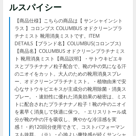
ルスパイシー
【商品仕様】こちらの商品は【 サンシャインシト
ラス 】コロンブス COLUMBUS オドクリーンプラ
チナミスト 靴用消臭ミストです。ITEM
DETAILS【ブランド名】COLUMBUS(コロンブス)
【商品名】COLUMBUS オドクリーンプラチナミス
ト 靴用消臭ミスト【商品説明】・サトウキビエキ
スとプラチナナノ粒子配合で、靴の中の気になる汗
のニオイをカット。大人のための靴用消臭スプレ
ー、オドクリーンプラチナミスト。・植物由来で安
心なサトウキビエキスが主成分の靴用除菌・消臭ス
プレー。・速効性に優れた消臭効果の秘密は、ミス
トに配合されたプラチナナノ粒子！靴の中のニオイ
を素早く消臭して快適に保つ。・エリスリトール成
分が靴の中の汗を吸収し、爽やかな冷涼感を実
感！・約120回分使用できて、コストパフォーマン
スも抜群。（※）・心地よい爽快感が続くサンシャ