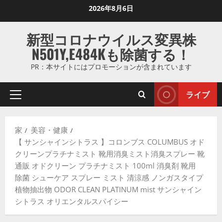
コ
2026年8月6日
ン
テ
新型コロナウイルス変異株
ン
N501Y,E484Kも除菌する！
ツ
に
PR：本サイトにはプロモーションが含まれています
ス
キ
ライブ
プ
ッ
ラ
プ
イ
し
家
美容・健康
マ
ま
【 サンシャインシトラス 】コロンブス COLUMBUS オド
リ
す
クリーンプラチナミスト 靴用消臭ミスト消臭スプレー 靴
メ
通販 オドクリーン プラチナミスト 100ml 消臭剤 靴用
ニ
除菌 シューケア スプレー ミスト 清涼感 ノンガスタイプ
ュ
植物抽出物 ODOR CLEAN PLATINUM mist サンシャイン
ー
シトラス オリエンタルスパイシー