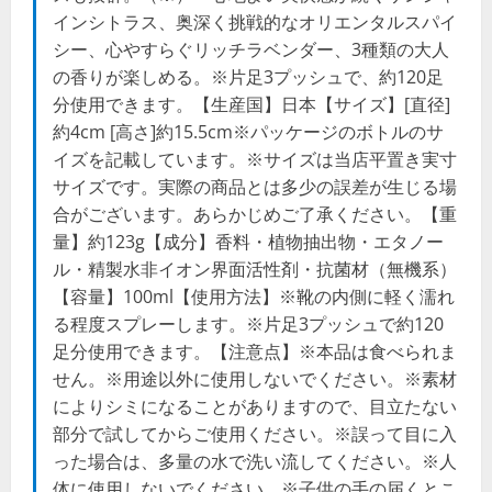
インシトラス、奥深く挑戦的なオリエンタルスパイ
シー、心やすらぐリッチラベンダー、3種類の大人
の香りが楽しめる。※片足3プッシュで、約120足
分使用できます。【生産国】日本【サイズ】[直径]
約4cm [高さ]約15.5cm※パッケージのボトルのサ
イズを記載しています。※サイズは当店平置き実寸
サイズです。実際の商品とは多少の誤差が生じる場
合がございます。あらかじめご了承ください。【重
量】約123g【成分】香料・植物抽出物・エタノー
ル・精製水非イオン界面活性剤・抗菌材（無機系）
【容量】100ml【使用方法】※靴の内側に軽く濡れ
る程度スプレーします。※片足3プッシュで約120
足分使用できます。【注意点】※本品は食べられま
せん。※用途以外に使用しないでください。※素材
によりシミになることがありますので、目立たない
部分で試してからご使用ください。※誤って目に入
った場合は、多量の水で洗い流してください。※人
体に使用しないでください。※子供の手の届くとこ