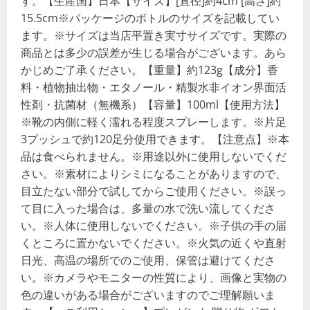
す。【生産国】日本【サイズ】[直径]約4cm [高さ]約
15.5cm※パッケージのボトルのサイズを記載してい
ます。※サイズは当店平置き実寸サイズです。実際の
商品とは多少の誤差が生じる場合がございます。あら
かじめご了承ください。【重量】約123g【成分】香
料・植物抽出物・エタノール・精製水非イオン界面活
性剤・抗菌材（無機系）【容量】100ml【使用方法】
※靴の内側に軽く濡れる程度スプレーします。※片足
3プッシュで約120足分使用できます。【注意点】※本
品は食べられません。※用途以外に使用しないでくだ
さい。※素材によりシミになることがありますので、
目立たない部分で試してからご使用ください。※誤っ
て目に入った場合は、多量の水で洗い流してくださ
い。※人体に使用しないでください。※子供の手の届
くところに置かないでください。※火気の近くや直射
日光、高温の場所でのご使用、保管は避けてくださ
い。※カメラやモニターの性質により、画像と実物の
色の違いがある場合がございますのでご理解願いま