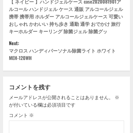
o
【 ネイビー 】ハンドジェルケース case2020081901ア
ルコール ハンドジェル ケース 通販 アルコールジェル
s
携帯 携帯用 ホルダー アルコールジェルケース 可愛い
おしゃれ かわいい 持ち歩き 通勤 通学 おでかけ 旅行
t
キーホルダー キーリング 除菌ジェル 除菌グッ
n
Next:
マクロス ハンディパーソナル除菌ライト ホワイト
a
MEH-120WH
v
i
コメントを残す
g
メールアドレスが公開されることはありません。
※
a
が付いている欄は必須項目です
t
コメント
※
i