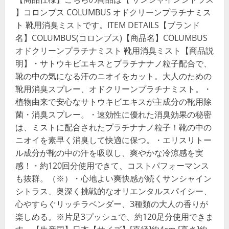
】コロンブス COLUMBUS オドクリーンプラチナミス
ト 靴用消臭ミストです。ITEM DETAILS【ブランド
名】COLUMBUS(コロンブス)【商品名】COLUMBUS
オドクリーンプラチナミスト 靴用消臭ミスト【商品説
明】・サトウキビエキスとプラチナナノ粒子配合で、
靴の中の気になる汗のニオイをカット。大人のための
靴用消臭スプレー、オドクリーンプラチナミスト。・
植物由来で安心なサトウキビエキスが主成分の靴用除
菌・消臭スプレー。・速効性に優れた消臭効果の秘密
は、ミストに配合されたプラチナナノ粒子！靴の中の
ニオイを素早く消臭して快適に保つ。・エリスリトー
ル成分が靴の中の汗を吸収し、爽やかな冷涼感を実
感！・約120回分使用できて、コストパフォーマンス
も抜群。（※）・心地よい爽快感が続くサンシャイン
シトラス、奥深く挑戦的なオリエンタルスパイシー、
心やすらぐリッチラベンダー、3種類の大人の香りが
楽しめる。※片足3プッシュで、約120足分使用できま