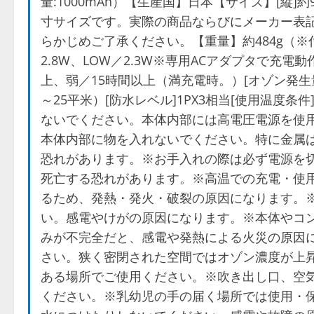
量:1000mAh）【生産国】日本【サイズ】[縦]約
寸サイズです。実際の商品ならびにメーカー表
らかじめご了承ください。【重量】約484g（※
2.8W、LOW／2.3W※専用ACアダプタで充電
上、弱／15時間以上（満充電時。）[オゾン発生量]
～25平米）[防水レベル]1PX3相当[使用温度
ないでください。本体内部には高電圧電源を使
本体内部に物を入れないでください。特に金属
恐れがあります。※お手入れの際は必ず電源を
死亡する恐れがあります。※高温での充電・使
るため、発熱・発火・破裂の原因になります。
い。感電やけがの原因になります。※本体やコ
みが不完全だと、感電や発熱による火災の原因
さい。狭く密閉された空間ではオゾン濃度が上
ある場所でご使用ください。※吹き出し口、空
ください。※乳幼児の手の届く場所では使用・