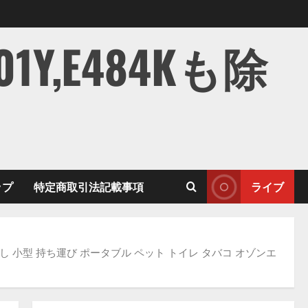
,E484Kも除
ップ
特定商取引法記載事項
ライブ
し 小型 持ち運び ポータブル ペット トイレ タバコ オゾンエ