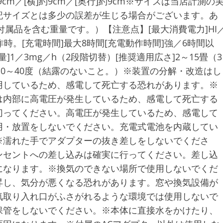
9cm／[横]約9cm／[奥行]約9cm※サイズは当店計測の
記サイズとは多少の誤差が生じる場合がございます。あ
付属品を含む重量です。）【注意点】[最大消費電力]HI
動作時。[充電時間]最大8時間[充電動作時間]強／6時間以
1／3mg／h（2段階切替）[推奨適用広さ]2～15畳（3
条件]0～40度（結露のないこと。）※装置の分解・改造はし
用しているため、感電して死亡する恐れがあります。※
は内部に高電圧が発生しているため、感電して死亡する
切ってください。高電圧が発生しているため、感電して
用・放置をしないでください。充電式電池を内蔵してい
※濡れた手でアダプターの抜き差しをしないでくださ
ンセントへの差し込みは確実に行ってください。差し込
になります。※換気のできない場所で使用しないでくだ
昇し、気分が悪くなる恐れがあります。窓や換気設備が
気取り入れ口がふさがれるような環境では使用しないで
保管をしないでください。※本体に直接水をかけたり、