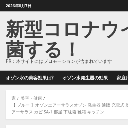
コ
2026年8月7日
ン
新型コロナウイル
テ
ン
ツ
菌する！
に
ス
キ
ッ
PR：本サイトにはプロモーションが含まれています
プ
し
オゾン水の美容効果は?
オゾン水発生器の効果
家庭
ま
す
家
美容・健康
【 ブルー 】オゾンエアーサラスオゾン 発生器 通販 充電式 脱
アーサラス カビ SA-1 部屋 下駄箱 靴箱 キッチン