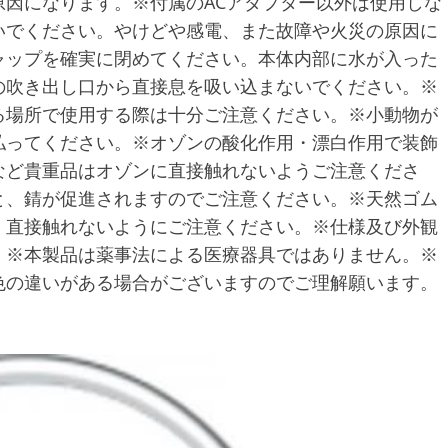
因になります。※付属のACアダプター以外は使用しな
いでください。やけどや感電、また故障や火災の原因に
ャップを確実に閉めてください。本体内部に水が入った
の吹き出し口から直接息を吸い込まないでください。※
る場所で使用する際は十分ご注意ください。※小動物が
払ってください。※オゾンの酸化作用・漂白作用で装飾
など貴重品はオゾンに直接触れないようご注意くださ
と、錆が促進されますのでご注意ください。※天然ゴム
、直接触れないようにご注意ください。※仕様及び外観
。※本製品は薬事法による医療器具ではありません。※
色の違いがある場合がございますのでご理解願います。