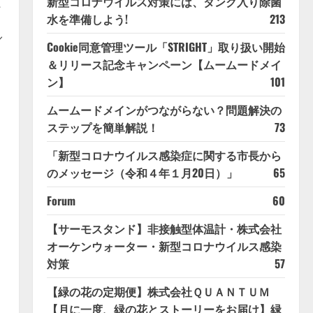
実
新型コロナウイルス対策には、タンク入り除菌
水を準備しよう!
213
／
Cookie同意管理ツール「STRIGHT」取り扱い開始
＆リリース記念キャンペーン【ムームードメイ
ン】
101
ムームードメインがつながらない？問題解決の
ステップを簡単解説！
73
「新型コロナウイルス感染症に関する市長から
のメッセージ（令和４年１月20日）」
65
Forum
60
【サーモスタンド】非接触型体温計・株式会社
オーケンウォーター・新型コロナウイルス感染
対策
57
【緑の花の定期便】株式会社ＱＵＡＮＴＵＭ
【月に一度、緑の花とストーリーをお届け】緑