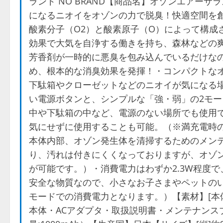
ランド NO BRAND【商品名】オゾンエアー
になるニオイをオゾンの力で脱臭！快適空間を
酸素分子（O2）と酸素原子（O）によって構成
効果で大気を自浄する働きを持ち、森林などの
芳香剤が一時的に悪臭を包み込んでいるだけな
め、根本的な消臭効果を発揮！・コンパクトな
下駄箱やクローゼットなどのニオイが気になる
い電源ボタンと、シンプルな「強・弱」の2モ
中や下駄箱の中など、電源のない場所でも使用で
気にせずに使用することも可能。（※満充電時の
本体内部、オゾン発生体を清掃するためのメン
り、汚れは付きにくくなっておりますが、オゾ
が可能です。）・消費電力はわずか2.3W程度
安全な物質なので、小さなお子さまやペットのい
モードでの消費電力となります。）【素材】[本体]A
本体・ACアダプタ・取扱説明書・メンテナンス