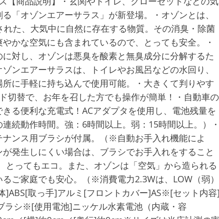
サラス【商品説明】・玄関やトイレ、クローゼットなどの気
創る「オゾンエアーサラス」が新登場。・オゾンとは、
された、大気中に自然に存在する物質。その消臭・除菌
爽やかな空気にも含まれているので、とっても安全。・
のに対し、オゾンは悪臭を酸素と無臭成分に分解するた
オゾンエアーサラスは、トイレやお風呂などの水回り、
場所に手軽に持ち込んで使用可能。・大きくて判りやす
ード切替で、お年を召した方でも操作が簡単！・自動車の
きる便利な充電式！ACアダプタを使用し、電池残量を
連続動作時間。強：6時間以上。弱：15時間以上。）
テナンス用ブラシが付属。（※自動お手入れ機能によ
ンが発生しにくい場合は、ブラシでお手入れをすること
で、とってもエコ。また、オゾンは「空気」から造られる
るご家庭でも安心。（※消費電力2.3Wは、LOW（弱）
BS[取っ手]アルミ[フロントカバー]AS※[セット内容
ブラシ※[使用電池]ニッケル水素電池（内蔵・容