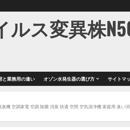
ス変異株N501Y
用と業務用の違い
オゾン水発生器の選び方
サイトマ
臭機 空調家電 空調 除菌 消臭 快適 空間 空気清浄機 家庭用 臭い消