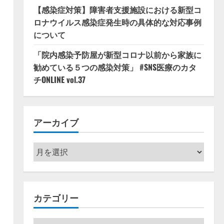
【感染症対策】障害者支援施設における新型コ
ロナウイルス感染症発生時の具体的な対応事例
について
「院内感染予防屋が新型コロナ以前から家族に
勧めている５つの感染対策」 #SNS医療のカタ
チONLINE vol.37
アーカイブ
ア
ー
カ
イ
カテゴリー
ブ
カ