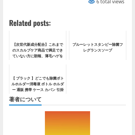
6 total views
Related posts:
【次世代新成分配合】これまで
ブルーレットスタンピー除菌フ
のスカルプケア商品で満足でき
レグランスソープ
ていない方に朗報、薄毛ハゲを
満足させてくれる本物のスカル
プケアあらわる！！！
【 ブラック 】どこでも除菌ボト
ルホルダー消毒液 ボトル ホルダ
ー 通販 携帯 ケース カバン 引掛
け 持ち歩き 持ち運び おしゃれ
著者について
シンプル かわいい 便利 ウィル
ス 感染対策 アルコールジェル
ハ...