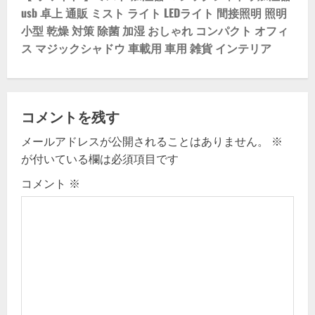
usb 卓上 通販 ミスト ライト LEDライト 間接照明 照明
a
小型 乾燥 対策 除菌 加湿 おしゃれ コンパクト オフィ
v
ス マジックシャドウ 車載用 車用 雑貨 インテリア
i
g
コメントを残す
a
メールアドレスが公開されることはありません。
※
が付いている欄は必須項目です
t
コメント
※
i
o
n