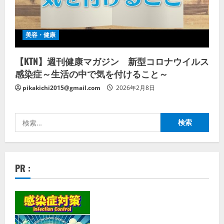
美容・健康
【KTN】週刊健康マガジン 新型コロナウイルス
感染症～生活の中で気を付けること～
pikakichi2015@gmail.com
2026年2月8日
検
索:
PR :