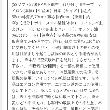
(SSソフト570) PP系不織布、取り付け用テープ：ナ
イロン(本体)【生産国】日本【サイズ】[縦]約
38cm×[横]約79cm×[厚さ]約5mm【重量】約
60g【成分】ポリエステル繊維(本体)、フィトンα(虫
よけシート)、ヒバ油(虫よけシート)、オレンジ油
(虫よけシート)【注意点】※本品の交換の目安は一
般家庭で3-4か月です。汚れが目立つ場合はお早め
に交換してください。 ※使用期限以上の長期の使
用は目詰まりを起こし故障の原因となる場合があり
ます。 ※本品で空気吹出口を絶対にふさがないで
下さい。 ※吸気口が開閉する一部の機種には使用
できない場合があります。 ※洗濯機での洗浄、乾
燥機の使用、アイロンでの乾燥は厳禁です。 ※本
品はエアコン専用です。エアコン以外にはご使用し
ないで下さい。 ※ホコリなどの汚れが目立つ場合
は、表面を掃除機で軽く吸い取って下さい。 ※天
災などの不可抗力、お客様の取扱上での不注意、不
当な修理、改造などによる故障、破損などは保証し