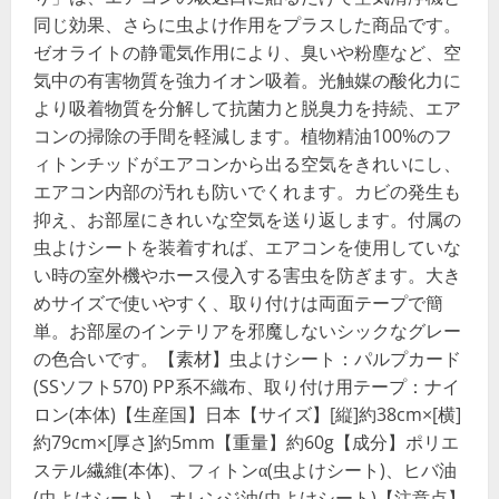
同じ効果、さらに虫よけ作用をプラスした商品です。
ゼオライトの静電気作用により、臭いや粉塵など、空
気中の有害物質を強力イオン吸着。光触媒の酸化力に
より吸着物質を分解して抗菌力と脱臭力を持続、エア
コンの掃除の手間を軽減します。植物精油100%のフ
ィトンチッドがエアコンから出る空気をきれいにし、
エアコン内部の汚れも防いでくれます。カビの発生も
抑え、お部屋にきれいな空気を送り返します。付属の
虫よけシートを装着すれば、エアコンを使用していな
い時の室外機やホース侵入する害虫を防ぎます。大き
めサイズで使いやすく、取り付けは両面テープで簡
単。お部屋のインテリアを邪魔しないシックなグレー
の色合いです。【素材】虫よけシート：パルプカード
(SSソフト570) PP系不織布、取り付け用テープ：ナイ
ロン(本体)【生産国】日本【サイズ】[縦]約38cm×[横]
約79cm×[厚さ]約5mm【重量】約60g【成分】ポリエ
ステル繊維(本体)、フィトンα(虫よけシート)、ヒバ油
(虫よけシート)、オレンジ油(虫よけシート)【注意点】