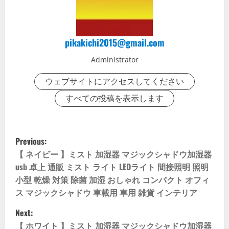
pikakichi2015@gmail.com
Administrator
ウェブサイトにアクセスしてください
すべての投稿を表示します
P
Previous:
o
【 ネイビー 】ミスト 加湿器 マジックシャドウ加湿器
usb 卓上 通販 ミスト ライト LEDライト 間接照明 照明
s
小型 乾燥 対策 除菌 加湿 おしゃれ コンパクト オフィ
ス マジックシャドウ 車載用 車用 雑貨 インテリア
t
Next:
n
【 ホワイト 】ミスト 加湿器 マジックシャドウ加湿器