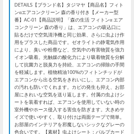
DETAILS【ブランド名】タジマヤ【商品名】フィト
ンαエアコンクリーン 森の香り付き【メーカー型
番】AC-01【商品説明】「森の生活 フィトンα エア
コンクリーン 森の香り」は、エアコンの吸込口に
貼るだけで空気清浄機と同じ効果、さらに虫よけ作
用をプラスした商品です。ゼオライトの静電気作用
により、臭いや粉塵など、空気中の有害物質を強力
イオン吸着。光触媒の酸化力により吸着物質を分解
して抗菌力と脱臭力を持続、エアコンの掃除の手間
を軽減します。植物精油100%のフィトンチッドが
エアコンから出る空気をきれいにし、エアコン内部
の汚れも防いでくれます。カビの発生も抑え、お部
屋にきれいな空気を送り返します。付属の虫よけシ
ートを装着すれば、エアコンを使用していない時の
室外機やホース侵入する害虫を防ぎます。大きめサ
イズで使いやすく、取り付けは両面テープで簡単。
お部屋のインテリアを邪魔しないシックなグレーの
色合いです。【素材】虫よけシート：パルプカード