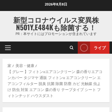
コ
2026年8月8日
ン
テ
新型コロナウイルス変異株
ン
N501Y,E484Kも除菌する！
ツ
に
PR：本サイトにはプロモーションが含まれています
ス
キ
ライブ
プ
ッ
ラ
プ
イ
し
家
美容・健康
マ
ま
【 グレー 】フィトンαエアコンクリーン 森の香りエアコ
リ
す
ンカバー タジマヤ 通販 フィトンα エアコンクリーン エ
メ
アコンフィルター 脱臭 抗菌 除菌 防塵 カビ 光触媒 虫よ
ニ
け 防虫 対策 エアコン 森の香り テープタイプ シート フ
ュ
ィトンチッド ハウスダスト
ー