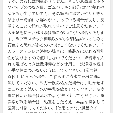
すが、品質には問題ありません。※古い風呂釜で本体
やパイプのつなぎ目、ゴムパッキン部分にひび割れや
ゆるみが生じていても、その箇所に湯アカやサビ等が
詰まり一時的に水漏れが止まっている場合があり、洗
浄することで汚れが取れますのでご注意ください。※
入浴剤を使った残り湯は効果が出にくい場合がありま
す。※プラスチック樹脂以外の浴槽製品のつけこみは
変色する恐れがあるのでつけこまないでください。※
カラーステンレス浴槽の場合は、塗装がはがれる可能
性がありますので使用しないでください。※粉末を入
れて混ぜるときは攪拌棒などを使用し、洗浄液や粉末
が手や体につかないようにしてください。[応急処
置]※目に入った場合、こすらずに流水で充分に洗い
流してください。※万一飲み込んだ場合は、吐かせず
に口をよく洗い、水や牛乳を飲ませてください。※皮
膚に付いた場合は流水でよく洗い流してください。※
異常が残る場合は、処置をしたうえ、本品を持参して
医師に相談してください。[使用できない風呂タイ