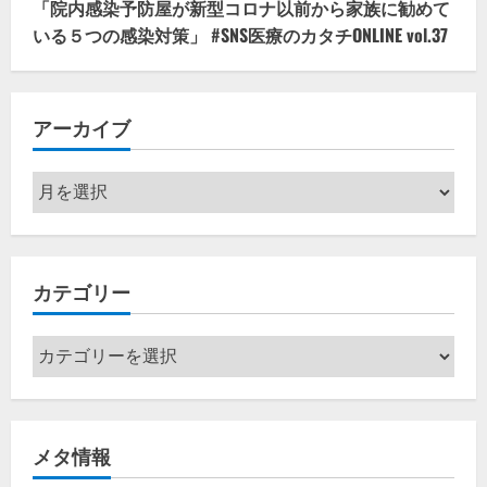
「院内感染予防屋が新型コロナ以前から家族に勧めて
いる５つの感染対策」 #SNS医療のカタチONLINE vol.37
アーカイブ
ア
ー
カ
イ
カテゴリー
ブ
カ
テ
ゴ
リ
メタ情報
ー