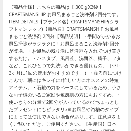
【商品仕様】こちらの商品は【 300ｇX2袋 】
CRAFTSMANSHIP お風呂まるごと洗浄剤 2回分です。
ITEM DETAILS【ブランド名】CRAFTSMANSHIP(クラ
フトマンシップ)【商品名】CRAFTSMANSHIP お風呂
まるごと洗浄剤 2回分【商品説明】・手間がかかるお
風呂掃除がラクラクに！お風呂まるごと洗浄剤2回分
が登場。・お風呂の残り湯に洗浄剤を入れてつけ置き
するだけ。・バスタブ、風呂釜、洗面器、椅子、フタ
など、これひとつで丸洗いができる優れもの。（※1-
2ヶ月に1回の使用がおすすめです。）・寝る前につけ
こんで、朝にはキレイに♪忙しい方にオススメの時短
アイテム。・石鹸の力をベースにしているため、小さ
なお子様のいるご家庭や敏感肌の方にもおすすめ。・
使いきりの分量で2回分が入っているのでちょっとし
たプレゼントにもピッタリ♪※お風呂や浴槽のタイプ
によっては使用できない場合があります。注意点をよ
くご覧いただき、ご使用ください。【生産国】日本