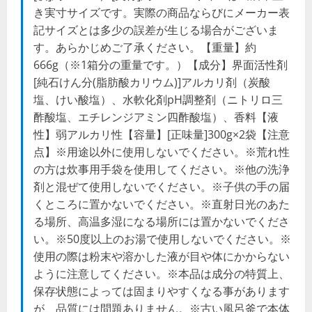
き実寸サイズです。実際の商品ならびにメーカー表
記サイズとは多少の誤差が生じる場合がございま
す。あらかじめご了承ください。【重量】約
666g（※1箱分の重量です。）【成分】界面活性剤
[純石けん分(脂肪酸カリウム)]アルカリ剤（炭酸
塩、けい酸塩）、水軟化剤pH調整剤（ニトリロ三
酢酸塩、エチレンジアミン四酢酸塩）、香料【液
性】弱アルカリ性【容量】[正味量]300g×2袋【注意
点】※用途以外に使用しないでください。※荒れ性
の方は炊事用手袋を使用してください。※他の洗浄
剤と混ぜて使用しないでください。※子供の手の届
くところに置かないでください。※直射日光のあた
る場所、高温多湿になる場所には置かないでくださ
い。※50度以上のお湯で使用しないでください。※
使用の際は粉末や溶かした液が目や体にかからない
ように注意してください。※本品は成分の特質上、
保存状態によっては固まりやすくなる事があります
が、品質には問題ありません。※古い風呂釜で本体