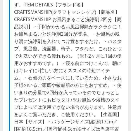
す。ITEM DETAILS【ブランド名】
CRAFTSMANSHIP(クラフトマンシップ)【商品名】
CRAFTSMANSHIP お風呂まるごと洗浄剤 2回分【商
品説明】・手間がかかるお風呂掃除がラクラクに！
お風呂まるごと洗浄剤2回分が登場。・お風呂の残
り湯に洗浄剤を入れてつけ置きするだけ。・バスタ
ブ、風呂釜、洗面器、椅子、フタなど、これひとつ
で丸洗いができる優れもの。（※1-2ヶ月に1回の使
用がおすすめです。）・寝る前につけこんで、朝に
はキレイに♪忙しい方にオススメの時短アイテ
ム。・石鹸の力をベースにしているため、小さなお
子様のいるご家庭や敏感肌の方にもおすすめ。・使
いきりの分量で2回分が入っているのでちょっとし
たプレゼントにもピッタリ♪※お風呂や浴槽のタイ
プによっては使用できない場合があります。注意点
をよくご覧いただき、ご使用ください。【生産国】
日本【サイズ】・パッケージサイズ[縦]約17cm／
[横]約16.5cm／[奥行]約4.5cm※サイズは当店平置