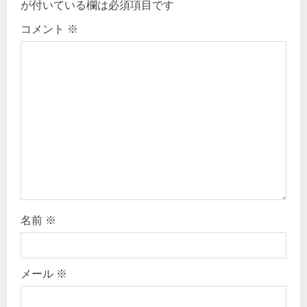
が付いている欄は必須項目です
t
コメント
※
i
o
n
名前
※
メール
※