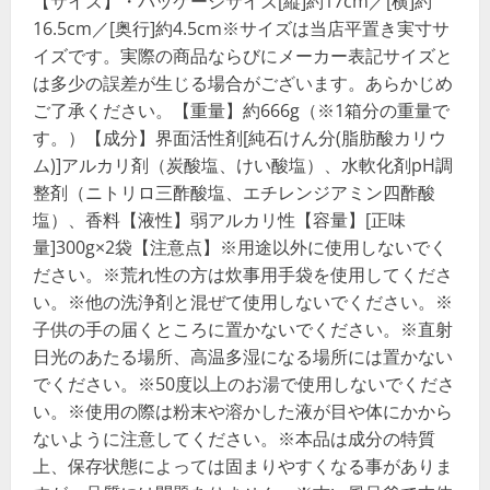
【サイズ】・パッケージサイズ[縦]約17cm／[横]約
16.5cm／[奥行]約4.5cm※サイズは当店平置き実寸サ
イズです。実際の商品ならびにメーカー表記サイズと
は多少の誤差が生じる場合がございます。あらかじめ
ご了承ください。【重量】約666g（※1箱分の重量で
す。）【成分】界面活性剤[純石けん分(脂肪酸カリウ
ム)]アルカリ剤（炭酸塩、けい酸塩）、水軟化剤pH調
整剤（ニトリロ三酢酸塩、エチレンジアミン四酢酸
塩）、香料【液性】弱アルカリ性【容量】[正味
量]300g×2袋【注意点】※用途以外に使用しないでく
ださい。※荒れ性の方は炊事用手袋を使用してくださ
い。※他の洗浄剤と混ぜて使用しないでください。※
子供の手の届くところに置かないでください。※直射
日光のあたる場所、高温多湿になる場所には置かない
でください。※50度以上のお湯で使用しないでくださ
い。※使用の際は粉末や溶かした液が目や体にかから
ないように注意してください。※本品は成分の特質
上、保存状態によっては固まりやすくなる事がありま