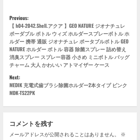
P
Previous:
o
【 h04-2042.Shell.アクア 】GEO NATURE ジオナチュレ
ポーダブル ボトル ウィズ ホルダースプレーボトル ホ
s
ルダー 携帯 通販 ジオナチュレ ポータブルボトル GEO
NATURE ホルダー ボトル 容器 除菌スプレー 詰め替え
t
消臭スプレー スプレー容器 小さめ ミニボトル バッグ
n
チャーム 大人 かわいい アトマイザー ケース
Next:
a
MEDIK 充電式歯ブラシ除菌ホルダー2本タイプ ピンク
v
MDK-TS22PK
i
g
コメントを残す
a
メールアドレスが公開されることはありません。
※