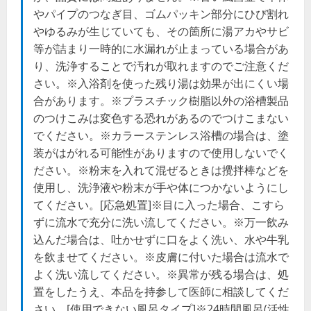
やパイプのつなぎ目、ゴムパッキン部分にひび割れ
やゆるみが生じていても、その箇所に湯アカやサビ
等が詰まり一時的に水漏れが止まっている場合があ
り、洗浄することで汚れが取れますのでご注意くだ
さい。※入浴剤を使った残り湯は効果が出にくい場
合があります。※プラスチック樹脂以外の浴槽製品
のつけこみは変色する恐れがあるのでつけこまない
でください。※カラーステンレス浴槽の場合は、塗
装がはがれる可能性がありますので使用しないでく
ださい。※粉末を入れて混ぜるときは攪拌棒などを
使用し、洗浄液や粉末が手や体につかないようにし
てください。[応急処置]※目に入った場合、こすら
ずに流水で充分に洗い流してください。※万一飲み
込んだ場合は、吐かせずに口をよく洗い、水や牛乳
を飲ませてください。※皮膚に付いた場合は流水で
よく洗い流してください。※異常が残る場合は、処
置をしたうえ、本品を持参して医師に相談してくだ
さい。[使用できない風呂タイプ]※24時間風呂(活性