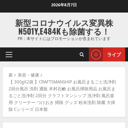
コ
2026年8月7日
ン
テ
新型コロナウイルス変異株
ン
N501Y,E484Kも除菌する！
ツ
に
PR：本サイトにはプロモーションが含まれています
ス
キ
ライブ
プ
ッ
ラ
プ
イ
し
家
美容・健康
マ
ま
【 300gX2袋 】CRAFTSMANSHIP お風呂まるごと洗浄剤
リ
す
2回分風呂 洗剤 通販 木村石鹸 お風呂掃除用品 お風呂ま
メ
るごと洗浄剤 2回分 クラフトマンシップ 洗浄剤 風呂釜
ニ
用 クリーナー つけおき 掃除 グッズ 粉末洗剤 除菌 大掃
ュ
除 Cシリーズ 日本製
ー