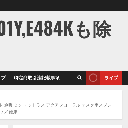
,E484Kも除
ップ
特定商取引法記載事項
ライブ
ト 通販 ミント シトラス アクアフローラル マスク用スプレ
ッズ 健康