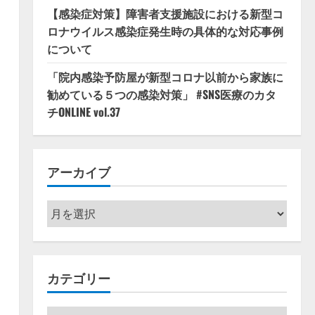
【感染症対策】障害者支援施設における新型コ
ロナウイルス感染症発生時の具体的な対応事例
について
「院内感染予防屋が新型コロナ以前から家族に
勧めている５つの感染対策」 #SNS医療のカタ
チONLINE vol.37
アーカイブ
ア
ー
カ
イ
カテゴリー
ブ
カ