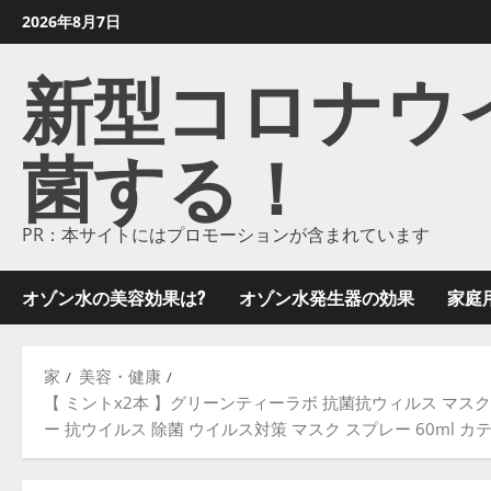
コ
2026年8月7日
ン
新型コロナウイル
テ
ン
ツ
菌する！
に
ス
キ
ッ
PR：本サイトにはプロモーションが含まれています
プ
し
オゾン水の美容効果は?
オゾン水発生器の効果
家庭
ま
す
家
美容・健康
【 ミントx2本 】グリーンティーラボ 抗菌抗ウィルス マスク
ー 抗ウイルス 除菌 ウイルス対策 マスク スプレー 60ml 