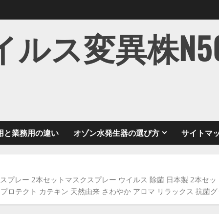
ス変異株N501Y
用と業務用の違い
オゾン水発生器の選び方
サイトマ
スプレー 2本セットマスクスプレー ウイルス 除菌 日本製 2本セッ
カテプロテクト カテキン 天然由来 さわやか アロマ リラックス 抗菌グ