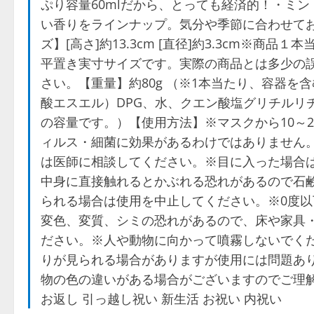
ぷり容量60mlだから、とっても経済的！・ミ
い香りをラインナップ。気分や季節に合わせて
ズ】[高さ]約13.3cm [直径]約3.3cm※
平置き実寸サイズです。実際の商品とは多少の
さい。【重量】約80g （※1本当たり、容器
酸エスエル）DPG、水、クエン酸塩グリチルリチ
の容量です。）【使用方法】※マスクから10～
ィルス・細菌に効果があるわけではありません
は医師に相談してください。※目に入った場合
中身に直接触れるとかぶれる恐れがあるので石
られる場合は使用を中止してください。※0度
変色、変質、シミの恐れがあるので、床や家具
ださい。※人や動物に向かって噴霧しないでく
りが見られる場合がありますが使用には問題あ
物の色の違いがある場合がございますのでご理解
お返し 引っ越し祝い 新生活 お祝い 内祝い