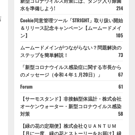
新型コロナウイルス対策には、タンク入り除菌
水を準備しよう!
214
店
Cookie同意管理ツール「STRIGHT」取り扱い開始
＆リリース記念キャンペーン【ムームードメイ
ン】
105
ムームードメインがつながらない？問題解決の
ウ
ステップを簡単解説！
73
「新型コロナウイルス感染症に関する市長から
のメッセージ（令和４年１月20日）」
67
Forum
61
【サーモスタンド】非接触型体温計・株式会社
オーケンウォーター・新型コロナウイルス感染
対策
58
【緑の花の定期便】株式会社ＱＵＡＮＴＵＭ
【月に一度、緑の花とストーリーをお届け】緑