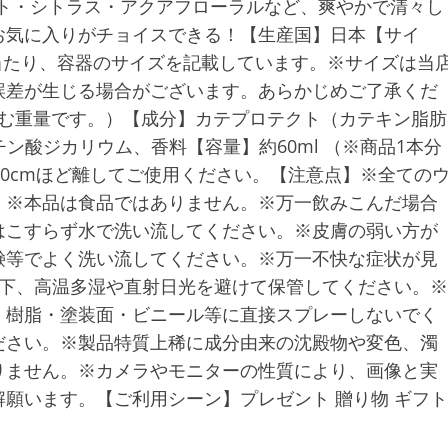
ント・シトラス・アクアフローラルなど、爽やかで清々し
お気に入りがチョイスできる！【生産国】日本【サイ
商品１本当たり、容器のサイズを記載しています。※サイズは当
誤差が生じる場合がございます。あらかじめご了承くだ
を含む重量です。）【成分】カテプロテクト（カテキン脂肪
ン酸ジカリウム、香料【容量】約60ml （※商品1本分
20cmほど離してご使用ください。【注意点】※全ての
。※本品は食品ではありません。※万一飲みこんだ場合
はこすらず水で洗い流してください。※皮膚の弱い方が
鹸等でよく洗い流してください。※万一不快な症状が見
以下、高温多湿や直射日光を避けて保管してください。※
・樹脂・塗装面・ビニール等に直接スプレーしないでく
ださい。※製品特質上稀に成分由来の沈殿物や変色、濁
りません。※カメラやモニターの性質により、画像と実
願います。【ご利用シーン】プレゼント 贈り物 ギフト