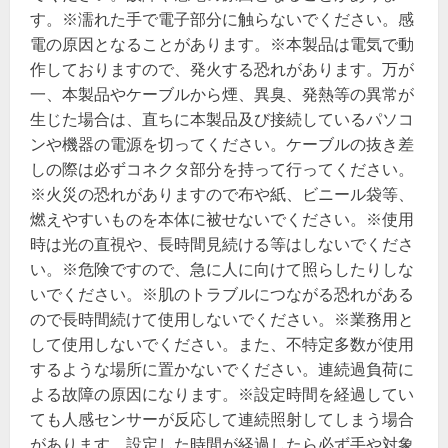
す。※濡れた手で電子部分に触らないでください。感
電の原因となることがあります。※本製品は電気で動
作しておりますので、発火する恐れがあります。万が
一、本製品やケーブルから煙、異臭、発熱等の異常が
生じた場合は、直ちに本製品及び接続しているパソコ
ンや機器の電源を切ってください。ケーブルの抜き差
しの際は必ずコネクタ部分を持って行ってください。
※火災の恐れがありますので布や紙、ビニール袋等、
燃えやすいものを本体に被せないでください。※使用
時は光の直視や、長時間見続ける等はしないでくださ
い。※危険ですので、急に人に向けて照らしたりしな
いでください。※肌のトラブルにつながる恐れがある
ので長時間続けて使用しないでください。※業務用と
して使用しないでください。また、不特定多数が使用
するような場所に置かないでください。連続過負荷に
よる故障の原因になります。※設定時間を経過してい
ても人感センサーが反応して連続照射してしまう場合
があります。設定した時間が経過したら必ず手や対象