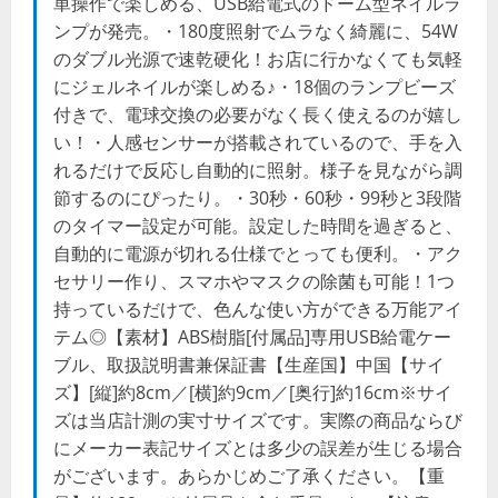
単操作で楽しめる、USB給電式のドーム型ネイルラ
ンプが発売。・180度照射でムラなく綺麗に、54W
のダブル光源で速乾硬化！お店に行かなくても気軽
にジェルネイルが楽しめる♪・18個のランプビーズ
付きで、電球交換の必要がなく長く使えるのが嬉し
い！・人感センサーが搭載されているので、手を入
れるだけで反応し自動的に照射。様子を見ながら調
節するのにぴったり。・30秒・60秒・99秒と3段階
のタイマー設定が可能。設定した時間を過ぎると、
自動的に電源が切れる仕様でとっても便利。・アク
セサリー作り、スマホやマスクの除菌も可能！1つ
持っているだけで、色んな使い方ができる万能アイ
テム◎【素材】ABS樹脂[付属品]専用USB給電ケー
ブル、取扱説明書兼保証書【生産国】中国【サイ
ズ】[縦]約8cm／[横]約9cm／[奥行]約16cm※サイ
ズは当店計測の実寸サイズです。実際の商品ならび
にメーカー表記サイズとは多少の誤差が生じる場合
がございます。あらかじめご了承ください。【重