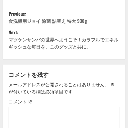
P
Previous:
o
食洗機用ジョイ 除菌 詰替え 特大 930g
Next:
s
マツケンサンバの世界へようこそ！カラフルでエネル
t
ギッシュな毎日を、このグッズと共に。
n
a
コメントを残す
v
メールアドレスが公開されることはありません。
※
が付いている欄は必須項目です
i
コメント
※
g
a