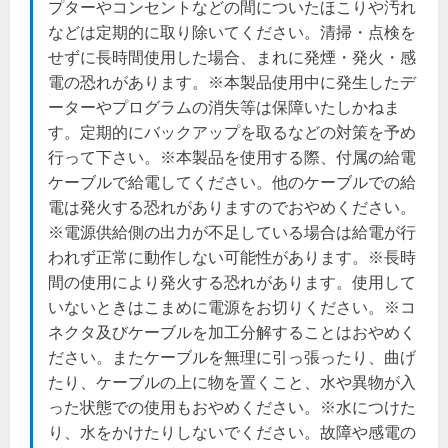
プターやコンセントなどの間についたほこりや汚れ
などは定期的に取り除いてください。清掃・点検を
せずに長時間使用した場合、まれに発煙・発火・感
電の恐れがあります。※本製品使用中に発生したデ
ーターやプログラムの消失等は保障いたしかねま
す。定期的にバックアップを取るなどの対策を予め
行って下さい。※本製品を使用する際、付属の給電
ケーブルで給電してください。他のケーブルでの給
電は発火する恐れがありますのでおやめください。
※電源供給側の出力が不足している場合は給電が行
われず正常に動作しない可能性があります。※長時
間の使用により発火する恐れがあります。使用して
いないときはこまめに電源をお切りください。※コ
ネクタ及びケーブルを加工分解することはおやめく
ださい。またケーブルを無理に引っ張ったり、曲げ
たり、ケーブルの上に物を置くこと、水や異物が入
った状態での使用もおやめください。※水につけた
り、水をかけたりしないでください。故障や感電の