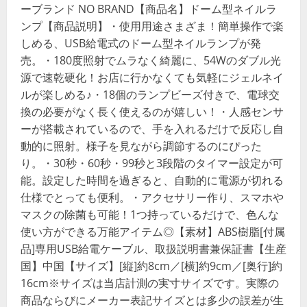
ーブランド NO BRAND【商品名】ドーム型ネイルラ
ンプ【商品説明】・使用用途さまざま！簡単操作で楽
しめる、USB給電式のドーム型ネイルランプが発
売。・180度照射でムラなく綺麗に、54Wのダブル光
源で速乾硬化！お店に行かなくても気軽にジェルネイ
ルが楽しめる♪・18個のランプビーズ付きで、電球交
換の必要がなく長く使えるのが嬉しい！・人感センサ
ーが搭載されているので、手を入れるだけで反応し自
動的に照射。様子を見ながら調節するのにぴった
り。・30秒・60秒・99秒と3段階のタイマー設定が可
能。設定した時間を過ぎると、自動的に電源が切れる
仕様でとっても便利。・アクセサリー作り、スマホや
マスクの除菌も可能！1つ持っているだけで、色んな
使い方ができる万能アイテム◎【素材】ABS樹脂[付属
品]専用USB給電ケーブル、取扱説明書兼保証書【生産
国】中国【サイズ】[縦]約8cm／[横]約9cm／[奥行]約
16cm※サイズは当店計測の実寸サイズです。実際の
商品ならびにメーカー表記サイズとは多少の誤差が生