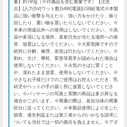
量】約189g（※付属品を含む重量です）【注意
点】[入力]5V[ワット数]54W[電源]USB給電式※本製
品に強い衝撃を与えたり、強い力をかけたり、振り
回したり、重い物を置いたりしないでください。※
本来の用途以外への使用はしないでください。※高
温や多湿になる場所、直射日光が当たる場所への保
管、放置はしないでください。※大変危険ですので
絶対に分解、修理、改造は行わないでください。※
割れ、欠け、摩耗、変形等異常が認められた場合は
使用しないでください。※火気のそばに置くこと
や、濡れたまま放置、使用をしないでください。※
小さなお子様だけでのご使用はお控えいただき、乳
幼児やペットの手の届く所に放置しないでくださ
い。※パッケージの写真と実際の商品は多少異なる
場合がございます。※廃棄の際は、各自治体の廃棄
区分に従ってください。※本製品使用により生じた
損害、過失利益または第三者からのいかなる請求に
ついても当社では一切の責任を負えません。※アダ