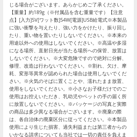
じる場合がございます。あらかじめご了承ください。
【重量】約189g（※付属品を含む重量です）【注意
点】[入力]5V[ワット数]54W[電源]USB給電式※本製品
に強い衝撃を与えたり、強い力をかけたり、振り回し
たり、重い物を置いたりしないでください。※本来の
用途以外への使用はしないでください。※高温や多湿
になる場所、直射日光が当たる場所への保管、放置は
しないでください。※大変危険ですので絶対に分解、
修理、改造は行わないでください。※割れ、欠け、摩
耗、変形等異常が認められた場合は使用しないでくだ
さい。※火気のそばに置くことや、濡れたまま放置、
使用をしないでください。※小さなお子様だけでのご
使用はお控えいただき、乳幼児やペットの手の届く所
に放置しないでください。※パッケージの写真と実際
の商品は多少異なる場合がございます。※廃棄の際
は、各自治体の廃棄区分に従ってください。※本製品
使用により生じた損害、過失利益または第三者からの
いかなる請求についても当社では一切の責任を負えま