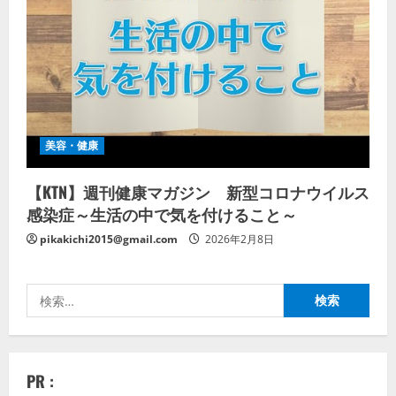
美容・健康
【KTN】週刊健康マガジン 新型コロナウイルス
感染症～生活の中で気を付けること～
pikakichi2015@gmail.com
2026年2月8日
検
索:
PR :