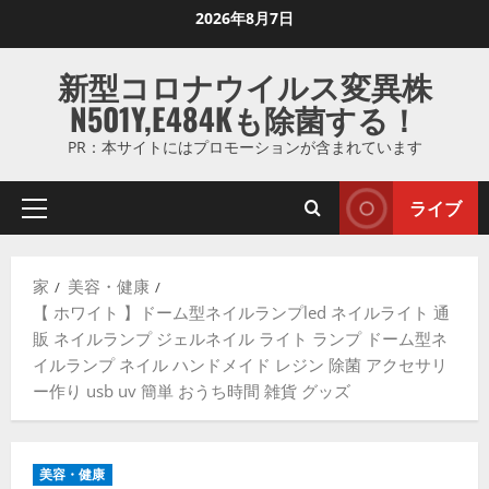
コ
2026年8月7日
ン
テ
新型コロナウイルス変異株
ン
N501Y,E484Kも除菌する！
ツ
に
PR：本サイトにはプロモーションが含まれています
ス
キ
ライブ
プ
ッ
ラ
プ
イ
し
家
美容・健康
マ
ま
【 ホワイト 】ドーム型ネイルランプled ネイルライト 通
リ
す
販 ネイルランプ ジェルネイル ライト ランプ ドーム型ネ
メ
イルランプ ネイル ハンドメイド レジン 除菌 アクセサリ
ニ
ー作り usb uv 簡単 おうち時間 雑貨 グッズ
ュ
ー
美容・健康