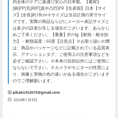
内全体のケアに最適◎安心の日本製。【素材】
[柄]PP[毛]RBT[真中凸凹]PR【生産国】日本【サイ
ズ】[全長]約18cm※サイズは当店計測の実寸サイ
ズです。実際の商品ならびにメーカー表記サイズと
は多少の誤差が生じる場合がございます。あらかじ
めご了承ください。【重量】約14g【耐熱・耐冷効
力】・耐熱温度：60度【注意点】※お取り扱いの際
は、商品やパッケージなどに記載されている品質表
示、アテンションタグ、ご使用上の注意事項などを
必ずご確認下さい。※本来の目的以外にはご使用に
ならないで下さい。※カメラやモニターの性質によ
り、画像と実物の色の違いがある場合がございます
のでご理解願います。
pikakichi2015@gmail.com
2024年1月3日