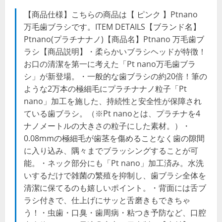
【商品仕様】こちらの商品は【 ピンク 】Ptnano
万毛歯ブラシです。ITEM DETAILS【ブランド名】
Ptnano(プラチナナノ)【商品名】Ptnano 万毛歯ブ
ラシ【商品説明】・柔らかいブラシヘッドが特徴！
お口の清潔を第一に考えた「Pt nano万毛歯ブラ
シ」が新登場。・一般的な歯ブラシの約20倍！筆の
ような2万本の極細毛にプラチナナノ粒子「Pt
nano」加工を施した、持続性と安全性が保障され
ている歯ブラシ。（※Pt nanoとは、プラチナを4
ナノメートルの大きさの粒子にした素材。）・
0.08mmの極細毛が歯茎を傷めることなく歯の隙間
に入り込み、隅々までブラッシングすることが可
能。・ネック部分にも「Pt nano」加工済み。水洗
いするだけで雑菌の繁殖を抑制し、歯ブラシ全体を
清潔に保てるのも嬉しいポイント。・背面には舌ブ
ラシ付きで、仕上げにサッと舌磨きもできちゃ
う！・虫歯・口臭・歯周病・粘つき予防など、口腔