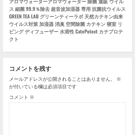
t
アロマウォーターアロマウォーター 除菌 通販 ウイル
ス 細菌 99.9％除去 超音波加湿器 専用 抗菌抗ウイルス
n
GREEN TEA LAB グリーンティーラボ 天然カテキン由来
ウイルス対策 加湿器 消臭 空間除菌 カテキン 寝室 リ
a
ビング ディフューザー 水溶性 CatePotect カテプロテ
v
クト
i
g
コメントを残す
a
メールアドレスが公開されることはありません。
※
が付いている欄は必須項目です
t
コメント
※
i
o
n