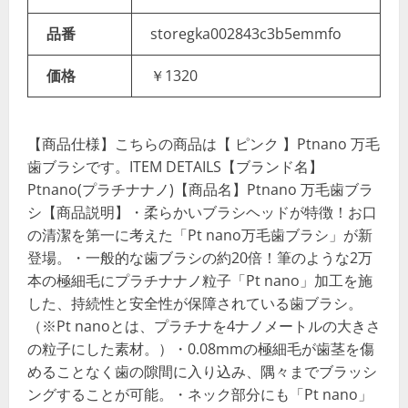
品番
storegka002843c3b5emmfo
価格
￥1320
【商品仕様】こちらの商品は【 ピンク 】Ptnano 万毛
歯ブラシです。ITEM DETAILS【ブランド名】
Ptnano(プラチナナノ)【商品名】Ptnano 万毛歯ブラ
シ【商品説明】・柔らかいブラシヘッドが特徴！お口
の清潔を第一に考えた「Pt nano万毛歯ブラシ」が新
登場。・一般的な歯ブラシの約20倍！筆のような2万
本の極細毛にプラチナナノ粒子「Pt nano」加工を施
した、持続性と安全性が保障されている歯ブラシ。
（※Pt nanoとは、プラチナを4ナノメートルの大きさ
の粒子にした素材。）・0.08mmの極細毛が歯茎を傷
めることなく歯の隙間に入り込み、隅々までブラッシ
ングすることが可能。・ネック部分にも「Pt nano」