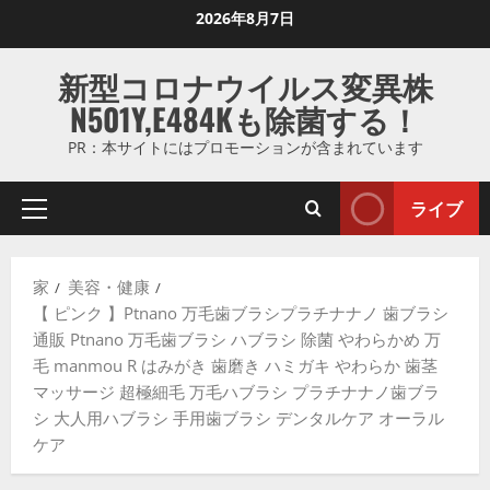
コ
2026年8月7日
ン
テ
新型コロナウイルス変異株
ン
N501Y,E484Kも除菌する！
ツ
に
PR：本サイトにはプロモーションが含まれています
ス
キ
ライブ
プ
ッ
ラ
プ
イ
し
家
美容・健康
マ
ま
【 ピンク 】Ptnano 万毛歯ブラシプラチナナノ 歯ブラシ
リ
す
通販 Ptnano 万毛歯ブラシ ハブラシ 除菌 やわらかめ 万
メ
毛 manmou R はみがき 歯磨き ハミガキ やわらか 歯茎
ニ
マッサージ 超極細毛 万毛ハブラシ プラチナナノ歯ブラ
ュ
シ 大人用ハブラシ 手用歯ブラシ デンタルケア オーラル
ー
ケア