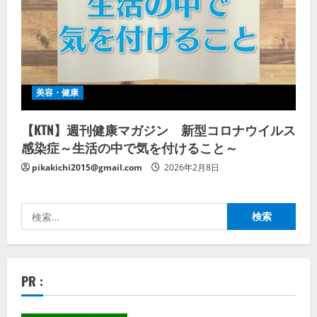
美容・健康
【KTN】週刊健康マガジン 新型コロナウイルス
感染症～生活の中で気を付けること～
pikakichi2015@gmail.com
2026年2月8日
検
索:
PR :