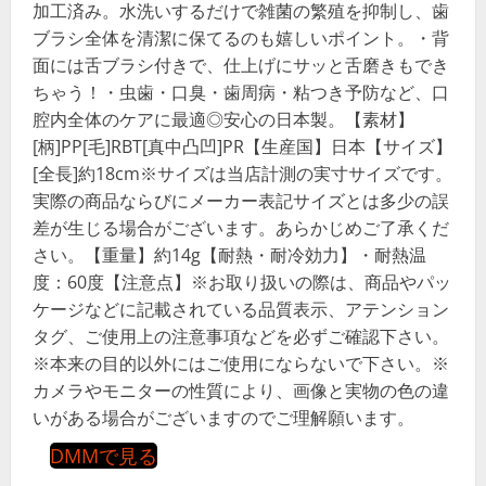
加工済み。水洗いするだけで雑菌の繁殖を抑制し、歯
ブラシ全体を清潔に保てるのも嬉しいポイント。・背
面には舌ブラシ付きで、仕上げにサッと舌磨きもでき
ちゃう！・虫歯・口臭・歯周病・粘つき予防など、口
腔内全体のケアに最適◎安心の日本製。【素材】
[柄]PP[毛]RBT[真中凸凹]PR【生産国】日本【サイズ】
[全長]約18cm※サイズは当店計測の実寸サイズです。
実際の商品ならびにメーカー表記サイズとは多少の誤
差が生じる場合がございます。あらかじめご了承くだ
さい。【重量】約14g【耐熱・耐冷効力】・耐熱温
度：60度【注意点】※お取り扱いの際は、商品やパッ
ケージなどに記載されている品質表示、アテンション
タグ、ご使用上の注意事項などを必ずご確認下さい。
※本来の目的以外にはご使用にならないで下さい。※
カメラやモニターの性質により、画像と実物の色の違
いがある場合がございますのでご理解願います。
DMMで見る