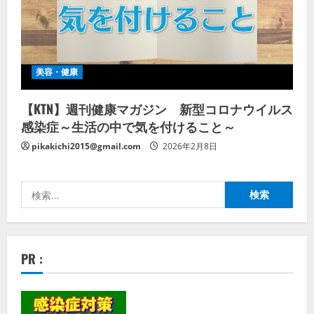
美容・健康
【KTN】週刊健康マガジン 新型コロナウイルス
感染症～生活の中で気を付けること～
pikakichi2015@gmail.com
2026年2月8日
検
索:
PR :