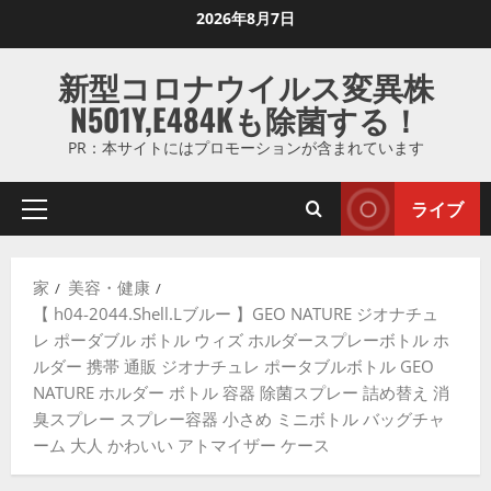
コ
2026年8月7日
ン
テ
新型コロナウイルス変異株
ン
N501Y,E484Kも除菌する！
ツ
に
PR：本サイトにはプロモーションが含まれています
ス
キ
ライブ
プ
ッ
ラ
プ
イ
し
家
美容・健康
マ
ま
【 h04-2044.Shell.Lブルー 】GEO NATURE ジオナチュ
リ
す
レ ポーダブル ボトル ウィズ ホルダースプレーボトル ホ
メ
ルダー 携帯 通販 ジオナチュレ ポータブルボトル GEO
ニ
NATURE ホルダー ボトル 容器 除菌スプレー 詰め替え 消
ュ
臭スプレー スプレー容器 小さめ ミニボトル バッグチャ
ー
ーム 大人 かわいい アトマイザー ケース