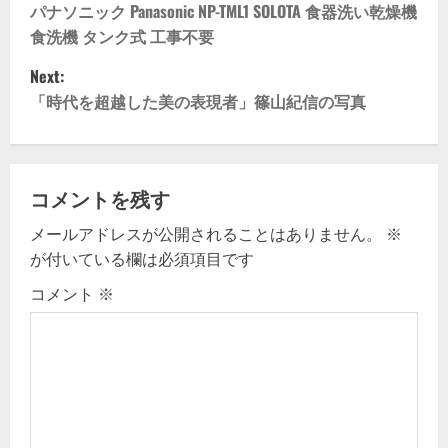
o
パナソニック Panasonic NP-TML1 SOLOTA 食器洗い乾燥機
食洗機 タンク式 工事不要
s
Next:
t
「時代を超越した美の表現者」篠山紀信の写真
n
a
コメントを残す
v
メールアドレスが公開されることはありません。
※
が付いている欄は必須項目です
i
コメント
※
g
a
t
i