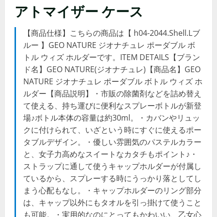
アトマイザー ケース
【商品仕様】こちらの商品は【 h04-2044.Shell.Lブ
ルー 】GEO NATURE ジオナチュレ ポーダブル ボ
トル ウィズ ホルダーです。ITEM DETAILS【ブラン
ド名】GEO NATURE(ジオナチュレ)【商品名】GEO
NATURE ジオナチュレ ポーダブル ボトル ウィズ ホ
ルダー【商品説明】・市販の除菌剤などを詰め替え
て使える、持ち運びに便利なスプレーボトルが新登
場♪ボトル本体の容量は約30ml。・カバンやリュッ
クに付けられて、いざという時にすぐに使えるポー
タブルデザイン。・優しい雰囲気のパステルカラー
と、女子力高めなスイートなカタチもポイント♪・
ストラップに通して使うキャップホルダーが付属し
ているから、スプレーする時にうっかり落としてし
まう心配もなし。・キャップホルダーのリング部分
は、キャップ以外にもタオルを引っ掛けて使うこと
も可能。・実用的なのにとってもかわいい、乙女心