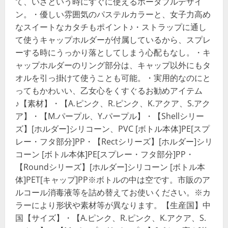
て、いざという時にすぐに使えるポータブルデザイ
ン。・優しい雰囲気のパステルカラーと、女子力高め
なスイートなカタチもポイント♪・ストラップに通し
て使うキャップホルダーが付属しているから、スプレ
ーする時にうっかり落としてしまう心配もなし。・キ
ャップホルダーのリング部分は、キャップ以外にもタ
オルを引っ掛けて使うことも可能。・実用的なのにと
ってもかわいい、乙女心をくすぐるお勧めアイテム
♪【素材】・【A.ピンク、R.ピンク、K.アクア、S.アク
ア】・【M.パープル、Y.パープル】・【Shellシリー
ズ】[ホルダー]シリコーン、PVC [ボトル本体]PE[スプ
レー・フタ部分]PP・【Rectシリーズ】[ホルダー]シリ
コーン [ボトル本体]PE[スプレー・フタ部分]PP・
【Roundシリーズ】[ホルダー]シリコーン [ボトル本
体]PET[キャップ]PP※ボトルの中は空です。市販のア
ルコール消毒液等を詰め替えてお使いください。※カ
ラーにより形状や素材等が異なります。【生産国】中
国【サイズ】・【A.ピンク、R.ピンク、K.アクア、S.