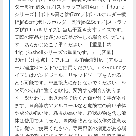
ダー奥行]約3cm／[ストラップ]約14cm・【Round
シリーズ】[ボトル高さ]約7cm／[ボトルホルダー横
幅]約5cm[ボトルホルダー奥行]約2.5cm／[ストラッ
プ]約14cm※サイズは当店平置き実寸サイズです。
実際の商品とは多少の誤差が生じる場合がございま
す。あらかじめご了承ください。【重量】約
44g（※shellシリーズの重量です。）【容量】
30ml【注意点】※アルコール消毒液対応（アルコ
ール濃度80%以下でご使用ください。）※Roundタ
イプにはハンドジェル、リキッドソープを入れるこ
とも可能です。※直接火にかけないでください。※
火気のそばに置くと軟化、変質する場合がありま
す。※たわし、磨き粉等で磨くと傷が付く事があり
ます。※高濃度のアルコールなど危険性の高い液体
や成分の強い物、粘度の高い物、粒状の物を含む液
体は使用できません。※内容物となる液体の注意表
記に従いご使用ください。専用容器の指定がある場
合はその指示に従ってください。※強い衝撃を与え