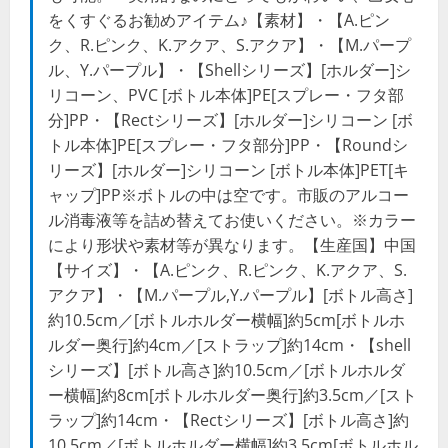
をくすぐるお勧めアイテム♪【素材】・【A.ピン
ク、R.ピンク、K.アクア、S.アクア】・【M.パープ
ル、Y.パープル】・【Shellシリーズ】[ホルダー]シ
リコーン、PVC [ボトル本体]PE[スプレー・フタ部
分]PP・【Rectシリーズ】[ホルダー]シリコーン [ボ
トル本体]PE[スプレー・フタ部分]PP・【Roundシ
リーズ】[ホルダー]シリコーン [ボトル本体]PET[キ
ャップ]PP※ボトルの中は空です。市販のアルコー
ル消毒液等を詰め替えてお使いください。※カラー
により形状や素材等が異なります。【生産国】中国
【サイズ】・【A.ピンク、R.ピンク、K.アクア、S.
アクア】・【M.パープル,Y.パープル】[ボトル高さ]
約10.5cm／[ボトルホルダー横幅]約5cm[ボトルホ
ルダー奥行]約4cm／[ストラップ]約14cm・【shell
シリーズ】[ボトル高さ]約10.5cm／[ボトルホルダ
ー横幅]約8cm[ボトルホルダー奥行]約3.5cm／[スト
ラップ]約14cm・【Rectシリーズ】[ボトル高さ]約
10.5cm／[ボトルホルダー横幅]約3.5cm[ボトルホル