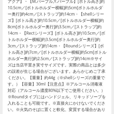
アクア】・【M.パープル,Y.パープル】[ボトル高さ]約
10.5cm／[ボトルホルダー横幅]約5cm[ボトルホルダ
ー奥行]約4cm／[ストラップ]約14cm・【shellシリー
ズ】[ボトル高さ]約10.5cm／[ボトルホルダー横幅]約
8cm[ボトルホルダー奥行]約3.5cm／[ストラップ]約
14cm・【Rectシリーズ】[ボトル高さ]約10.5cm／[ボ
トルホルダー横幅]約3.5cm[ボトルホルダー奥行]約
3cm／[ストラップ]約14cm・【Roundシリーズ】[ボ
トル高さ]約7cm／[ボトルホルダー横幅]約5cm[ボトル
ホルダー奥行]約2.5cm／[ストラップ]約14cm※サイ
ズは当店平置き実寸サイズです。実際の商品とは多少
の誤差が生じる場合がございます。あらかじめご了承
ください。【重量】約44g（※shellシリーズの重量で
す。）【容量】30ml【注意点】※アルコール消毒液
対応（アルコール濃度80%以下でご使用ください。）
※Roundタイプにはハンドジェル、リキッドソープを
入れることも可能です。※直接火にかけないでくださ
い。※火気のそばに置くと軟化、変質する場合があり