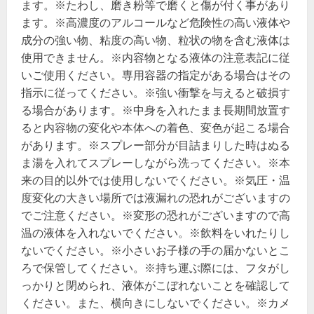
ます。※たわし、磨き粉等で磨くと傷が付く事があり
ます。※高濃度のアルコールなど危険性の高い液体や
成分の強い物、粘度の高い物、粒状の物を含む液体は
使用できません。※内容物となる液体の注意表記に従
いご使用ください。専用容器の指定がある場合はその
指示に従ってください。※強い衝撃を与えると破損す
る場合があります。※中身を入れたまま長期間放置す
ると内容物の変化や本体への着色、変色が起こる場合
があります。※スプレー部分が目詰まりした時はぬる
ま湯を入れてスプレーしながら洗ってください。※本
来の目的以外では使用しないでください。※気圧・温
度変化の大きい場所では液漏れの恐れがございますの
でご注意ください。※変形の恐れがございますので高
温の液体を入れないでください。※飲料をいれたりし
ないでください。※小さいお子様の手の届かないとこ
ろで保管してください。※持ち運ぶ際には、フタがし
っかりと閉められ、液体がこぼれないことを確認して
ください。また、横向きにしないでください。※カメ