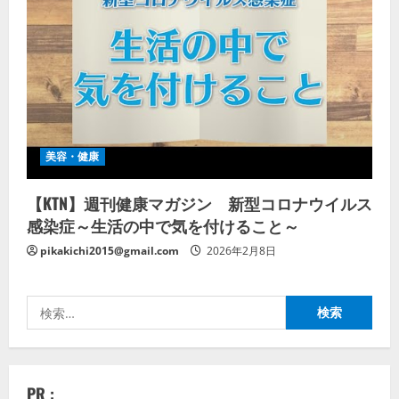
美容・健康
【KTN】週刊健康マガジン 新型コロナウイルス
感染症～生活の中で気を付けること～
pikakichi2015@gmail.com
2026年2月8日
検
索:
PR :