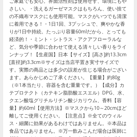
ご家庭でも安心。界面活性剤は使用せず、環境にもや
さしい。・洗えるガーゼマスクはもちろん、使い捨て
の不織布マスクにも使用可能。マスクがいつでも清潔
に着用できる！・1日1回、3プッシュで、爽やかな香
りが1日中持続。たっぷり容量60mlだから、とっても
経済的！・ミント・シトラス・アクアフローラルな
ど、気分や季節に合わせて使える清々しい香りをライ
ンナップ！【生産国】日本【サイズ】[高さ]約13.3cm
[直径]約3.3cm※サイズは当店平置き実寸サイズで
す。実際の商品とは多少の誤差が生じる場合がござい
ます。あらかじめご了承ください。【重量】約80g
（※1本当たり、容器を含む重量です。）【成分】カ
テプロテクト（カテキン脂肪酸エスエル）DPG、水、
クエン酸塩グリチルリチン酸ジカリウム、香料【容
量】約60ml【使用方法】※マスクから10～20cmほど
離してご使用ください。【注意点】※全てのウィル
ス・細菌に効果があるわけではありません。※本品は
食品ではありません。※万一飲みこんだ場合は医師に