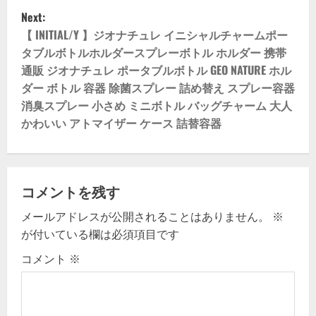
n
Next:
【 INITIAL/Y 】ジオナチュレ イニシャルチャームポー
a
タブルボトルホルダースプレーボトル ホルダー 携帯
v
通販 ジオナチュレ ポータブルボトル GEO NATURE ホル
ダー ボトル 容器 除菌スプレー 詰め替え スプレー容器
i
消臭スプレー 小さめ ミニボトル バッグチャーム 大人
かわいい アトマイザー ケース 詰替容器
g
a
t
コメントを残す
i
メールアドレスが公開されることはありません。
※
が付いている欄は必須項目です
o
コメント
※
n