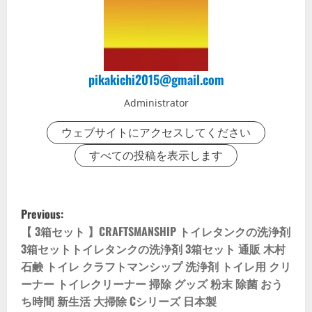
pikakichi2015@gmail.com
Administrator
ウェブサイトにアクセスしてください
すべての投稿を表示します
P
Previous:
o
【 3箱セット 】CRAFTSMANSHIP トイレタンクの洗浄剤
3箱セットトイレタンクの洗浄剤 3箱セット 通販 木村
s
石鹸 トイレ クラフトマンシップ 洗浄剤 トイレ用 クリ
ーナー トイレクリーナー 掃除 グッズ 粉末 除菌 おう
t
ち時間 新生活 大掃除 Cシリーズ 日本製