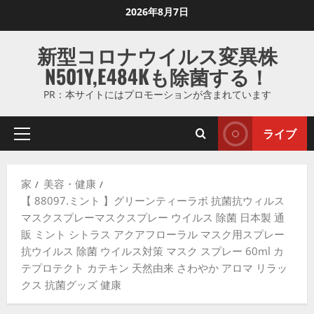
コ
2026年8月7日
ン
テ
新型コロナウイルス変異株
ン
N501Y,E484Kも除菌する！
ツ
に
PR：本サイトにはプロモーションが含まれています
ス
キ
ライブ
プ
ッ
ラ
プ
イ
し
家
美容・健康
マ
ま
【 88097.ミント 】グリーンティーラボ 抗菌抗ウィルス
リ
す
マスクスプレーマスクスプレー ウイルス 除菌 日本製 通
メ
販 ミント シトラス アクアフローラル マスク用スプレー
ニ
抗ウイルス 除菌 ウイルス対策 マスク スプレー 60ml カ
ュ
テプロテクト カテキン 天然由来 さわやか アロマ リラッ
ー
クス 抗菌グッズ 健康