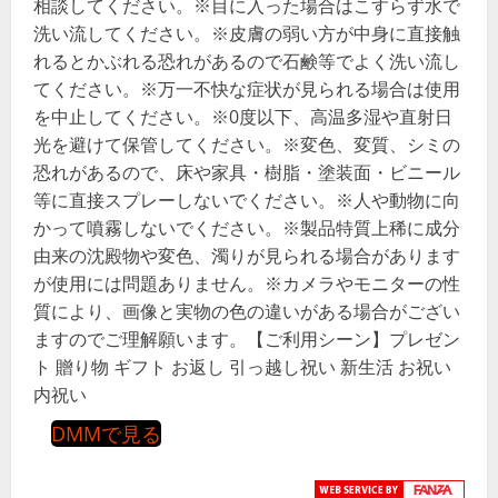
相談してください。※目に入った場合はこすらず水で
洗い流してください。※皮膚の弱い方が中身に直接触
れるとかぶれる恐れがあるので石鹸等でよく洗い流し
てください。※万一不快な症状が見られる場合は使用
を中止してください。※0度以下、高温多湿や直射日
光を避けて保管してください。※変色、変質、シミの
恐れがあるので、床や家具・樹脂・塗装面・ビニール
等に直接スプレーしないでください。※人や動物に向
かって噴霧しないでください。※製品特質上稀に成分
由来の沈殿物や変色、濁りが見られる場合があります
が使用には問題ありません。※カメラやモニターの性
質により、画像と実物の色の違いがある場合がござい
ますのでご理解願います。【ご利用シーン】プレゼン
ト 贈り物 ギフト お返し 引っ越し祝い 新生活 お祝い
内祝い
DMMで見る