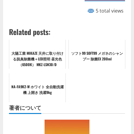
5 total views
Related posts:
大陽工業 MIKAZE 天井に取り付け
ソフト99 SOFT99 メガネのシャン
る脱臭除菌機＋LED照明 昼光色
プー 除菌EX 200ml
（6500K） MKZ-LSN30/D
NA-FA9K2-W ホワイト 全自動洗濯
機 上開き 洗濯9kg
著者について