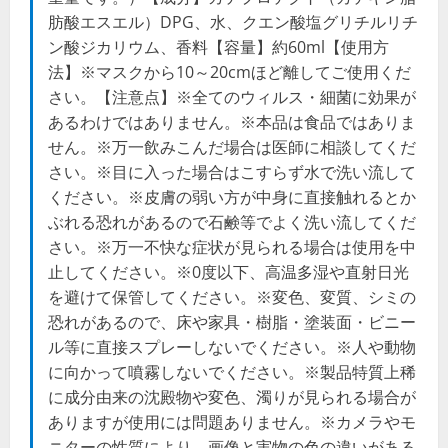
肪酸エスエル）DPG、水、クエン酸塩グリチルリチ
ン酸ジカリウム、香料【容量】約60ml【使用方
法】※マスクから10～20cmほど離してご使用くだ
さい。【注意点】※全てのウィルス・細菌に効果が
あるわけではありません。※本品は食品ではありま
せん。※万一飲みこんだ場合は医師に相談してくだ
さい。※目に入った場合はこすらず水で洗い流して
ください。※皮膚の弱い方が中身に直接触れるとか
ぶれる恐れがあるので石鹸等でよく洗い流してくだ
さい。※万一不快な症状が見られる場合は使用を中
止してください。※0度以下、高温多湿や直射日光
を避けて保管してください。※変色、変質、シミの
恐れがあるので、床や家具・樹脂・塗装面・ビニー
ル等に直接スプレーしないでください。※人や動物
に向かって噴霧しないでください。※製品特質上稀
に成分由来の沈殿物や変色、濁りが見られる場合が
ありますが使用には問題ありません。※カメラやモ
ニターの性質により、画像と実物の色の違いがある