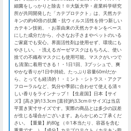
細菌をしっかりと除去！※大阪大学・産業科学研究
所が共同開発した「カテプロテクト」は、天然カテ
キンの約40倍の抗菌・抗ウィルス活性を持つ新しい
カテキン技術。・お茶由来の天然カテキンをベース
にした成分だから、小さなお子さまやペットのいる
ご家庭でも安心。界面活性剤は使用せず、環境にも
やさしい。・洗えるガーゼマスクはもちろん、使い
捨ての不織布マスクにも使用可能。マスクがいつで
も清潔に着用できる！・1日1回、3プッシュで、爽
やかな香りが1日中持続。たっぷり容量60mlだか
ら、とっても経済的！・ミント・シトラス・アクア
フローラルなど、気分や季節に合わせて使える清々
しい香りをラインナップ！【生産国】日本【サイ
ズ】[高さ]約13.3cm [直径]約3.3cm※サイズは当店
平置き実寸サイズです。実際の商品とは多少の誤差
が生じる場合がございます。あらかじめご了承くだ
さい。【重量】約80g （※1本当たり、容器を含む
重量です。）【成分】カテプロテクト（カテキン脂