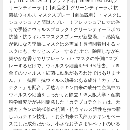
す。ITEM DETAILS【ブランド名】Green Tea LAB(グ
リーンティーラボ)【商品名】グリーンティーラボ 抗
菌抗ウィルス マスクスプレー【商品説明】・マスクに
シュッシュッと簡単スプレー！フレッシュアロマの香
りで手軽にウィルスブロック！グリーンティーラボの
抗菌・抗ウィルスマスクスプレーが新登場。・感染症
が気になる季節にマスクは必需品！長時間着用するマ
スクにも、サッとスプレーするだけで、除菌しながら
爽やかな香りでリフレッシュ♪・マスクの外側にスプ
レーするだけで、ウィルスや細菌を99.9％除去。（※
全てのウィルス・細菌に効果があるわけではありませ
ん。）・抗菌・抗ウィルス効果のある成分「カテプロ
テクト」を配合。天然カテキン由来の成分で空気中の
ウィルスや細菌をしっかりと除去！※大阪大学・産業
科学研究所が共同開発した「カテプロテクト」は、天
然カテキンの約40倍の抗菌・抗ウィルス活性を持つ新
しいカテキン技術。・お茶由来の天然カテキンをベー
スにした成分だから、小さなお子さまやペットのいる