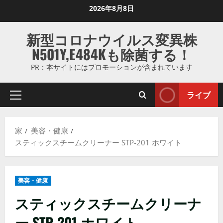
コ
2026年8月8日
ン
テ
新型コロナウイルス変異株
ン
N501Y,E484Kも除菌する！
ツ
に
PR：本サイトにはプロモーションが含まれています
ス
キ
ライブ
プ
ッ
ラ
プ
イ
し
家
美容・健康
マ
ま
スティックスチームクリーナー STP-201 ホワイト
リ
す
メ
ニ
美容・健康
ュ
ー
スティックスチームクリーナ
ー STP-201 ホワイト