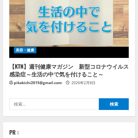
美容・健康
【KTN】週刊健康マガジン 新型コロナウイルス
感染症～生活の中で気を付けること～
pikakichi2015@gmail.com
2026年2月8日
検
索:
PR :