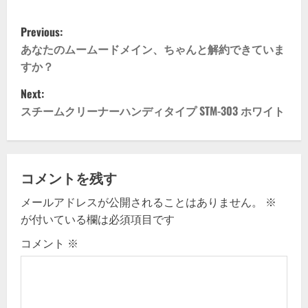
P
Previous:
o
あなたのムームードメイン、ちゃんと解約できていま
すか？
s
Next:
t
スチームクリーナーハンディタイプ STM-303 ホワイト
n
a
コメントを残す
v
メールアドレスが公開されることはありません。
※
が付いている欄は必須項目です
i
コメント
※
g
a