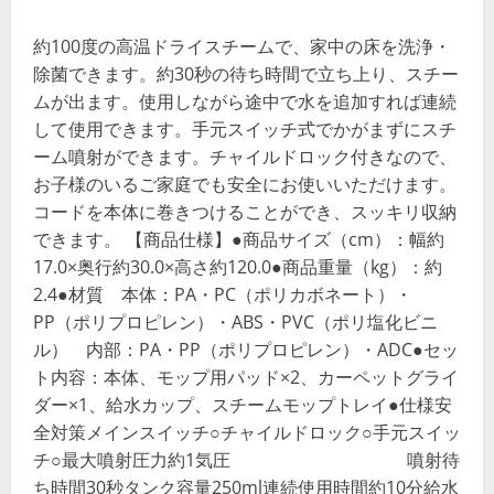
約100度の高温ドライスチームで、家中の床を洗浄・
除菌できます。約30秒の待ち時間で立ち上り、スチー
ムが出ます。使用しながら途中で水を追加すれば連続
して使用できます。手元スイッチ式でかがまずにスチ
ーム噴射ができます。チャイルドロック付きなので、
お子様のいるご家庭でも安全にお使いいただけます。
コードを本体に巻きつけることができ、スッキリ収納
できます。 【商品仕様】●商品サイズ（cm）：幅約
17.0×奥行約30.0×高さ約120.0●商品重量（kg）：約
2.4●材質 本体：PA・PC（ポリカボネート）・
PP（ポリプロピレン）・ABS・PVC（ポリ塩化ビニ
ル） 内部：PA・PP（ポリプロピレン）・ADC●セッ
ト内容：本体、モップ用パッド×2、カーペットグライ
ダー×1、給水カップ、スチームモップトレイ●仕様安
全対策メインスイッチ○チャイルドロック○手元スイッ
チ○最大噴射圧力約1気圧 噴射待
ち時間30秒タンク容量250ml連続使用時間約10分給水