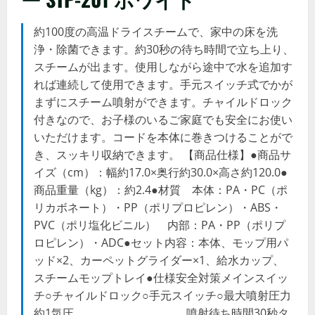
約100度の高温ドライスチームで、家中の床を洗
浄・除菌できます。約30秒の待ち時間で立ち上り、
スチームが出ます。使用しながら途中で水を追加す
れば連続して使用できます。手元スイッチ式でかが
まずにスチーム噴射ができます。チャイルドロック
付きなので、お子様のいるご家庭でも安全にお使い
いただけます。コードを本体に巻きつけることがで
き、スッキリ収納できます。 【商品仕様】●商品サ
イズ（cm）：幅約17.0×奥行約30.0×高さ約120.0●
商品重量（kg）：約2.4●材質 本体：PA・PC（ポ
リカボネート）・PP（ポリプロピレン）・ABS・
PVC（ポリ塩化ビニル） 内部：PA・PP（ポリプ
ロピレン）・ADC●セット内容：本体、モップ用パ
ッド×2、カーペットグライダー×1、給水カップ、
スチームモップトレイ●仕様安全対策メインスイッ
チ○チャイルドロック○手元スイッチ○最大噴射圧力
約1気圧 噴射待ち時間30秒タ