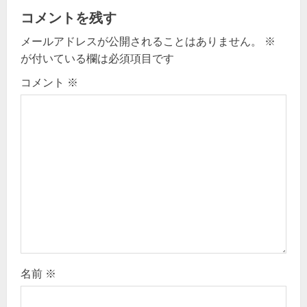
a
コメントを残す
v
メールアドレスが公開されることはありません。
※
が付いている欄は必須項目です
i
コメント
※
g
a
t
i
o
n
名前
※