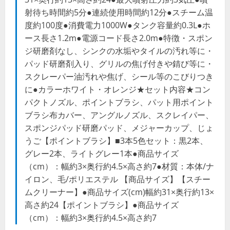
射待ち時間約5分●連続使用時間約12分●スチーム温
度約100度●消費電力1000W●タンク容量約0.3L●ホ
ース長さ1.2m●電源コード長さ2.0m●特徴・スポン
ジ研磨剤なし、シンクの水垢やタイルの汚れ等に・
パッド研磨剤入り、グリルの焦げ付きや錆び等に・
スクレーパー油汚れや焦げ、シール等のこびりつき
に●カラーホワイト・オレンジ★セット内容★コン
パクトノズル、ポイントブラシ、パット用ポイント
ブラシ布カバー、アングルノズル、スクレイパー、
スポンジパッド研磨パッド、メジャーカップ、じょ
うご【ポイントブラシ】■3本5色セット：黒2本、
グレー2本、ライトグレー1本●商品サイズ
（cm）：幅約3×奥行約4.5×高さ約7●材質：本体/ナ
イロン、毛/ポリエステル 【商品サイズ】【スチー
ムクリーナー】●商品サイズ(cm)幅約31×奥行約13×
高さ約24【ポイントブラシ】●商品サイズ
（cm）：幅約3×奥行約4.5×高さ約7