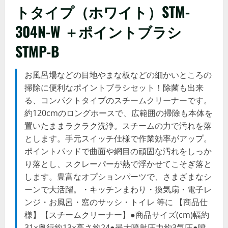
トタイプ（ホワイト）STM-
304N-W ＋ポイントブラシ
STMP-B
お風呂場などの目地やまな板などの細かいところの
掃除に便利なポイントブラシセット！除菌も出来
る、コンパクトタイプのスチームクリーナーです。
約120cmのロングホースで、広範囲の掃除も本体を
置いたままラクラク洗浄。スチームの力で汚れを落
とします。手元スイッチ仕様で作業効率がアップ。
ポイントパッドで曲面や網目の頑固な汚れをしっか
り落とし、スクレーパーが熱で浮かせてこそぎ落と
します。豊富なオプションパーツで、さまざまなシ
ーンで大活躍。・キッチンまわり・換気扇・電子レ
ンジ・お風呂・窓のサッシ・トイレ 等に 【商品仕
様】【スチームクリーナー】●商品サイズ(cm)幅約
31×奥行約13×高さ約24●最大噴射圧力約3気圧●噴