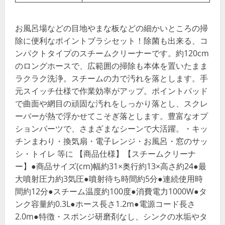
お風呂場などの目地やまな板などの細かいところの掃
除に便利なポイントブラシセット！除菌も出来る、コ
ンパクトタイプのスチームクリーナーです。約120cm
のロングホースで、広範囲の掃除も本体を置いたまま
ラクラク洗浄。スチームの力で汚れを落とします。手
元スイッチ仕様で作業効率がアップ。ポイントパッド
で曲面や網目の頑固な汚れをしっかり落とし、スクレ
ーパーが熱で浮かせてこそぎ落とします。豊富なオプ
ションパーツで、さまざまなシーンで大活躍。・キッ
チンまわり・換気扇・電子レンジ・お風呂・窓のサッ
シ・トイレ 等に 【商品仕様】【スチームクリーナ
ー】●商品サイズ(cm)幅約31×奥行約13×高さ約24●最
大噴射圧力約3気圧●噴射待ち時間約5分●連続使用時
間約12分●スチーム温度約100度●消費電力1000W●タ
ンク容量約0.3L●ホース長さ1.2m●電源コード長さ
2.0m●特徴・スポンジ研磨剤なし、シンクの水垢やタ