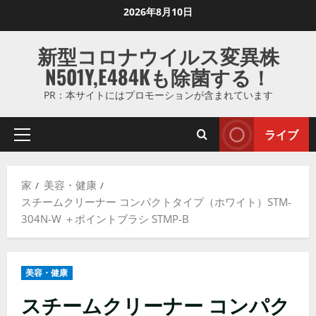
コ
2026年8月10日
ン
テ
新型コロナウイルス変異株
ン
N501Y,E484Kも除菌する！
ツ
に
PR：本サイトにはプロモーションが含まれています
ス
キ
ライブ
プ
ッ
ラ
プ
イ
し
家
美容・健康
マ
ま
スチームクリーナー コンパクトタイプ（ホワイト）STM-
リ
す
304N-W ＋ポイントブラシ STMP-B
メ
ニ
ュ
美容・健康
ー
スチームクリーナー コンパク