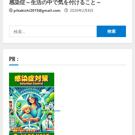
感染症～生活の中で気を付けること～
pikakichi2015@gmail.com
2026年2月8日
検
索:
PR :