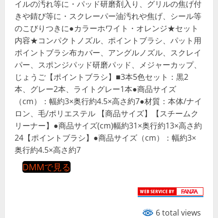
イルの汚れ等に・パッド研磨剤入り、グリルの焦げ付
きや錆び等に・スクレーパー油汚れや焦げ、シール等
のこびりつきに●カラーホワイト・オレンジ★セット
内容★コンパクトノズル、ポイントブラシ、パット用
ポイントブラシ布カバー、アングルノズル、スクレイ
パー、スポンジパッド研磨パッド、メジャーカップ、
じょうご【ポイントブラシ】■3本5色セット：黒2
本、グレー2本、ライトグレー1本●商品サイズ
（cm）：幅約3×奥行約4.5×高さ約7●材質：本体/ナイ
ロン、毛/ポリエステル 【商品サイズ】【スチームク
リーナー】●商品サイズ(cm)幅約31×奥行約13×高さ約
24【ポイントブラシ】●商品サイズ（cm）：幅約3×
奥行約4.5×高さ約7
DMMで見る
6 total views