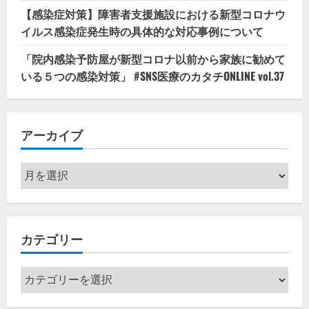
【感染症対策】障害者支援施設における新型コロナウ
イルス感染症発生時の具体的な対応事例について
「院内感染予防屋が新型コロナ以前から家族に勧めて
いる５つの感染対策」 #SNS医療のカタチONLINE vol.37
アーカイブ
ア
ー
カ
イ
カテゴリー
ブ
カ
テ
ゴ