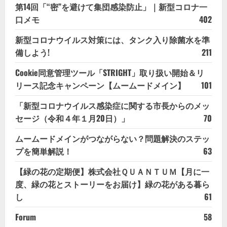
第14回「“密”を避けて集団感染防止」｜新型コロナ一
口メモ
402
新型コロナウイルス対策には、タンク入り除菌水を準
備しよう!
211
Cookie同意管理ツール「STRIGHT」取り扱い開始＆リ
リース記念キャンペーン【ムームードメイン】
101
「新型コロナウイルス感染症に関する市長からのメッ
セージ（令和４年１月20日）」
70
ムームードメインがつながらない？問題解決のステッ
プを簡単解説！
63
【緑の花の定期便】株式会社ＱＵＡＮＴＵＭ【月に一
度、緑の花とストーリーをお届け】緑の花がある暮ら
し
61
Forum
58