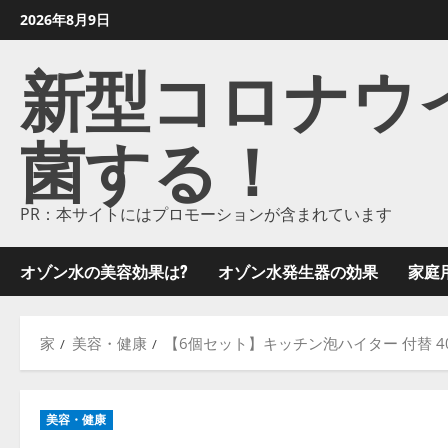
コ
2026年8月9日
ン
新型コロナウイル
テ
ン
ツ
菌する！
に
ス
キ
ッ
PR：本サイトにはプロモーションが含まれています
プ
し
オゾン水の美容効果は?
オゾン水発生器の効果
家庭
ま
す
家
美容・健康
【6個セット】キッチン泡ハイター 付替 40
美容・健康