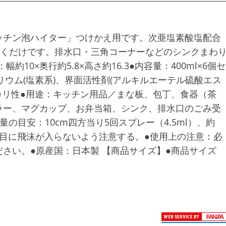
ッチン泡ハイター」つけかえ用です。次亜塩素酸塩配合
置くだけです。排水口・三角コーナーなどのシンクまわ
10×奥行約5.8×高さ約16.3●内容量：400ml×6個セ
ウム(塩素系)、界面活性剤(アルキルエーテル硫酸エス
カリ性●用途：キッチン用品／まな板、包丁、食器（茶
ラー、マグカップ、お弁当箱、シンク、排水口のごみ受
の目安：10cm四方当り5回スプレー（4.5ml）、約
、目に飛沫が入らないよう注意する。●使用上の注意：必
さい。●原産国：日本製 【商品サイズ】●商品サイズ