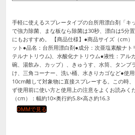
手軽に使えるスプレータイプの台所用漂白剤「キ
で強力除菌、まな板なら除菌は30秒、漂白は5分
にもおすすめ。 【商品仕様】●商品サイズ（cm）：幅約
ット●品名：台所用漂白剤●成分：次亜塩素酸ナトリ
テルナトリウム)、水酸化ナトリウム●液性：アル
碗、湯飲み、カップ）、きゅうす、水筒、タンブ
け、三角コーナー、洗い桶、水きりカゴなど●使用量
10cm離して対象物に直接スプレーする。この時
ず使用前に使い方と使用上の注意をよくお読みくだ
（cm）：幅約10×奥行約5.8×高さ約16.3
DMMで見る