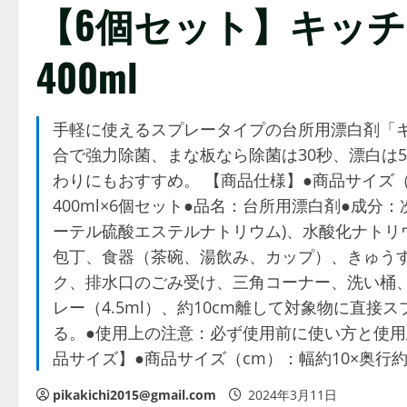
【6個セット】キッチ
400ml
手軽に使えるスプレータイプの台所用漂白剤「
合で強力除菌、まな板なら除菌は30秒、漂白は
わりにもおすすめ。 【商品仕様】●商品サイズ（cm
400ml×6個セット●品名：台所用漂白剤●成分
ーテル硫酸エステルナトリウム)、水酸化ナトリ
包丁、食器（茶碗、湯飲み、カップ）、きゅう
ク、排水口のごみ受け、三角コーナー、洗い桶、
レー（4.5ml）、約10cm離して対象物に直
る。●使用上の注意：必ず使用前に使い方と使用
品サイズ】●商品サイズ（cm）：幅約10×奥行約5.
pikakichi2015@gmail.com
2024年3月11日