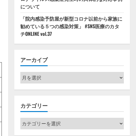
について
「院内感染予防屋が新型コロナ以前から家族に
勧めている５つの感染対策」 #SNS医療のカタ
チONLINE vol.37
アーカイブ
ア
ー
カ
イ
カテゴリー
ブ
カ
テ