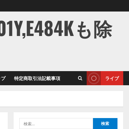
,E484Kも除
ップ
特定商取引法記載事項
ライブ
検
索: