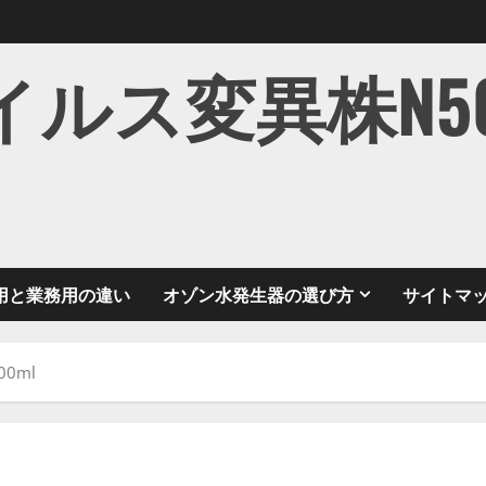
ス変異株N501Y
用と業務用の違い
オゾン水発生器の選び方
サイトマ
0ml