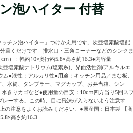
ン泡ハイター 付替
キッチン泡ハイター」つけかえ用です。次亜塩素酸塩配
5分置くだけです。排水口・三角コーナーなどのシンク
）：幅約10×奥行約5.8×高さ約16.3●内容量：
：次亜塩素酸ナトリウム(塩素系)、界面活性剤(アルキルエ
ウム●液性：アルカリ性●用途：キッチン用品／まな板、
す、水筒、タンブラー、マグカップ、お弁当箱、シン
水きりカゴなど●使用量の目安：10cm四方当り5回ス
接スプレーする。この時、目に飛沫が入らないよう注意す
上の注意をよくお読みください。●原産国：日本製 【商
8×高さ約16.3