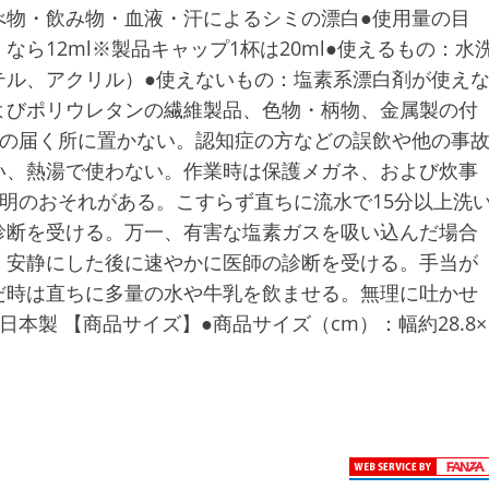
べ物・飲み物・血液・汗によるシミの漂白●使用量の目
）なら12ml※製品キャップ1杯は20ml●使えるもの：水
テル、アクリル）●使えないもの：塩素系漂白剤が使え
よびポリウレタンの繊維製品、色物・柄物、金属製の付
手の届く所に置かない。認知症の方などの誤飲や他の事
い、熱湯で使わない。作業時は保護メガネ、および炊事
明のおそれがある。こすらず直ちに流水で15分以上洗
診断を受ける。万一、有害な塩素ガスを吸い込んだ場合
、安静にした後に速やかに医師の診断を受ける。手当が
だ時は直ちに多量の水や牛乳を飲ませる。無理に吐かせ
本製 【商品サイズ】●商品サイズ（cm）：幅約28.8×