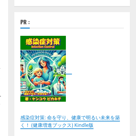
PR :
ル
衣
●
え
系
感染症対策: 命を守り、健康で明るい未来を築
な
く！ (健康増進ブックス) Kindle版