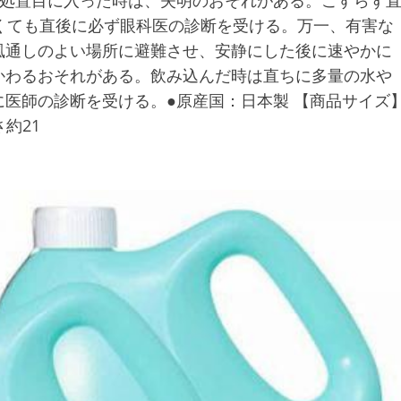
急処置目に入った時は、失明のおそれがある。こすらず
くても直後に必ず眼科医の診断を受ける。万一、有害な
風通しのよい場所に避難させ、安静にした後に速やかに
かわるおそれがある。飲み込んだ時は直ちに多量の水や
医師の診断を受ける。●原産国：日本製 【商品サイズ
さ約21