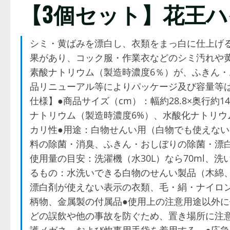
【3個セット】花王ハイ
シミ・黄ばみを漂白し、衣類をまっ白に仕上げ
果があり、コック服・作業衣などのシミ汚れや
素酸ナトリウム（製造時濃度6％）が、ふきん
品リニューアル等によりパッケージ及び容量等は
仕様】●商品サイズ（cm）：幅約28.8×奥行約14
ナトリウム（製造時濃度6%）、水酸化ナトリウ
カリ性●用途：白物せんい用（白物でも使えな
料の除菌・消臭、ふきん・おしぼりの除菌・漂
使用量の目安：洗濯機（水30L）なら70ml、洗い
るもの：水洗いできる白物のせんい製品（木綿
漂白剤が使えない表示の衣類、毛・絹・ナイロ
柄物、金属製の付属品●使用上の注意用途以外
どの誤飲や他の事故を防ぐため、置き場所に注