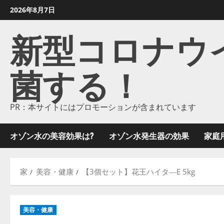
コ
2026年8月7日
ン
新型コロナウイル
テ
ン
ツ
菌する！
に
ス
キ
ッ
PR：本サイトにはプロモーションが含まれています
プ
し
オゾン水の美容効果は?
オゾン水発生器の効果
家庭
ま
す
家
美容・健康
【3個セット】花王ハイタ―E 5kg
美容・健康