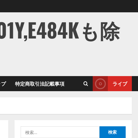
,E484Kも除
ップ
特定商取引法記載事項
ライブ
検
索: