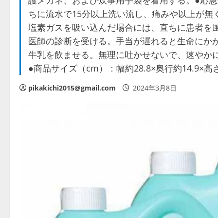
護メガネ、および炊事用手袋を着用する。●応
ちに流水で15分以上洗い流し、痛みや以上が無
塩素ガスを吸い込んだ場合には、直ちに患者を
医師の診断を受ける。手当が遅れると生命にか
牛乳を飲ませる。無理に吐かせないで、速やかに
●商品サイズ（cm）：幅約28.8×奥行約14.9×高
pikakichi2015@gmail.com
2024年3月8日