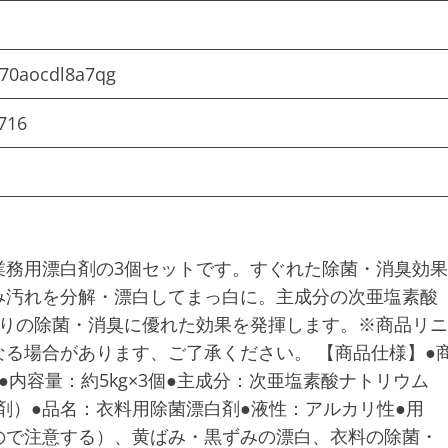
270aocdl8a7qg
716
業務用漂白剤の3個セットです。すぐれた除菌・消臭効果
み汚れを分解・漂白してまっ白に。主成分の次亜塩素酸
ぼりの除菌・消臭に優れた効果を発揮します。※商品リニ
る場合があります、ご了承ください。 【商品仕様】●
21●内容量：約5kg×3個●主成分：次亜塩素酸ナトリウム
剤）●品名：衣料用除菌漂白剤●液性：アルカリ性●用
ので注意する）、黄ばみ・黒ずみの漂白、衣料の除菌・