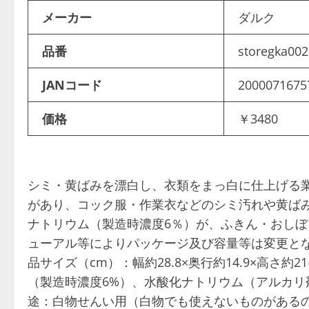
メーカー
ダルク
品番
storegka00
JANコード
2000071675
価格
￥3480
シミ・黄ばみを漂白し、衣類をまっ白に仕上げる
があり、コック服・作業衣などのシミ汚れや黄ば
ナトリウム（製造時濃度6％）が、ふきん・おし
ューアル等によりパッケージ及び容量等は変更とな
品サイズ（cm）：幅約28.8×奥行約14.9×高さ約
（製造時濃度6%）、水酸化ナトリウム（アルカリ
途：白物せんい用（白物でも使えないものがある