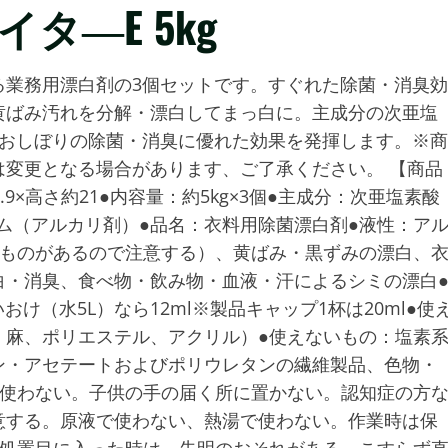
タ―E 5kg
る業務用漂白剤の3個セットです。すぐれた除菌・消臭効
黄ばみ汚れを分解・漂白してまっ白に。主成分の次亜塩
・おしぼりの除菌・消臭に優れた効果を発揮します。※商
変更となる場合があります、ご了承ください。 【商品
.9×高さ約21●内容量：約5kg×3個●主成分：次亜塩素酸
ム（アルカリ剤）●品名：衣料用除菌漂白剤●液性：ア
いものがあるので注意する）、黄ばみ・黒ずみの漂白、
白・消臭、食べ物・飲み物・血液・汗によるシミの漂白
おけ（水5L）なら12ml※製品キャップ1杯は20ml●使
、麻、ポリエステル、アクリル）●使えないもの：塩素
ン・アセテートおよびポリウレタンの繊維製品、色物・
に使わない。子供の手の届く所に置かない。認知症の方
意する。原液で使わない、熱湯で使わない。作業時は保