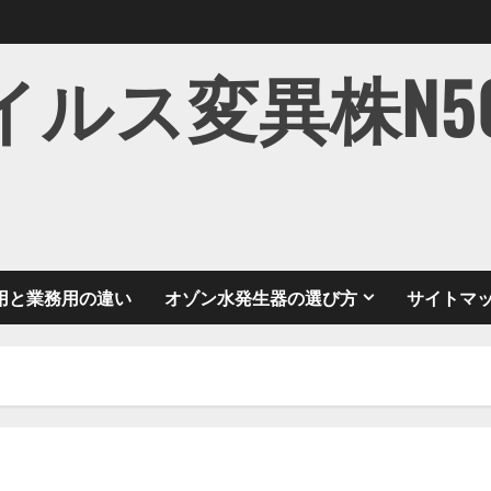
ス変異株N501Y
用と業務用の違い
オゾン水発生器の選び方
サイトマ