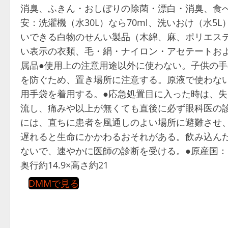
消臭、ふきん・おしぼりの除菌・漂白・消臭、食
安：洗濯機（水30L）なら70ml、洗いおけ（水5L
いできる白物のせんい製品（木綿、麻、ポリエス
い表示の衣類、毛・絹・ナイロン・アセテートお
属品●使用上の注意用途以外に使わない。子供の
を防ぐため、置き場所に注意する。原液で使わな
用手袋を着用する。●応急処置目に入った時は、失
流し、痛みや以上が無くても直後に必ず眼科医の
には、直ちに患者を風通しのよい場所に避難させ
遅れると生命にかかわるおそれがある。飲み込ん
ないで、速やかに医師の診断を受ける。●原産国：日
奥行約14.9×高さ約21
DMMで見る