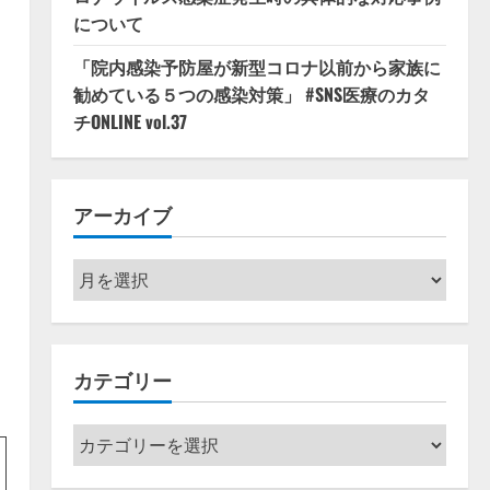
について
「院内感染予防屋が新型コロナ以前から家族に
勧めている５つの感染対策」 #SNS医療のカタ
チONLINE vol.37
アーカイブ
ア
ー
カ
イ
カテゴリー
ブ
カ
テ