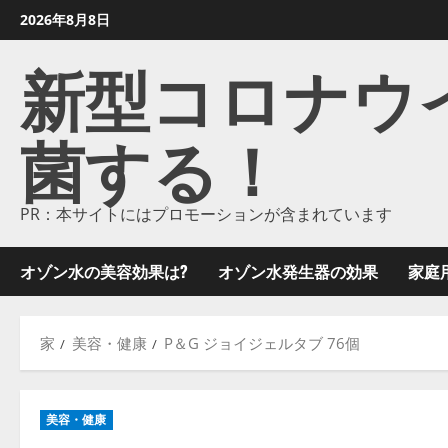
コ
2026年8月8日
ン
新型コロナウイル
テ
ン
ツ
菌する！
に
ス
キ
ッ
PR：本サイトにはプロモーションが含まれています
プ
し
オゾン水の美容効果は?
オゾン水発生器の効果
家庭
ま
す
家
美容・健康
P＆G ジョイジェルタブ 76個
美容・健康