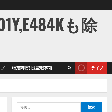
,E484Kも除
ップ
特定商取引法記載事項
ライブ
検
索: