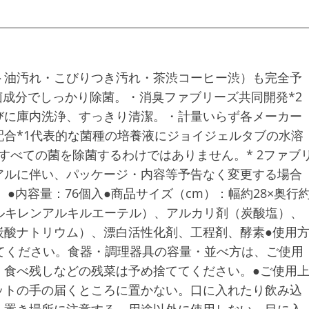
ト油汚れ・こびりつき汚れ・茶渋コーヒー渋）も完全予
菌成分でしっかり除菌。・消臭ファブリーズ共同開発*2
びに庫内洗浄、すっきり清潔。・計量いらず各メーカー
合*1代表的な菌種の培養液にジョイジェルタブの水溶
果。すべての菌を除菌するわけではありません。* 2ファブ
アルに伴い、パッケージ・内容等予告なく変更する場合
●内容量：76個入●商品サイズ（cm）：幅約28×奥行
シアルキレンアルキルエーテル）、アルカリ剤（炭酸塩）、
炭酸ナトリウム）、漂白活性化剤、工程剤、酵素●使用
てください。食器・調理器具の容量・並べ方は、ご使用
。食べ残しなどの残菜は予め捨ててください。●ご使用
ットの手の届くところに置かない。口に入れたり飲み込
、置き場所に注意する。用途以外に使用しない。目に入