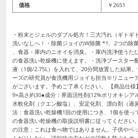
価格
￥2651
・粉末とジェルのダブル処方！三大汚れ（ギトギ
洗いなしへ！・除菌ジョイのW除菌 *1、2つの除
、食器・庫内のニオイを消臭。・庫内洗浄使うた
の食器洗い乾燥機に使えます。・洗浄ブースター配
液（1個/2.75L）を入れて、20分間放置した結
ーズの研究員が食洗機用ジョイも担当※リニュー
がございます。予めご了承ください。 【商品仕様】
9×高さ約30●成分：界面活性剤(12%ポリオキ
水軟化剤（クエン酸塩）、安定化剤、漂白剤（過
法：食器洗い乾燥機1回の使用につき、1個を使っ
の食器洗い乾燥機の取扱説明書に従ってください
の注意：これは食べ物ではありません。子供やペ
んだりしない。認知症の方などの誤飲を防ぐため