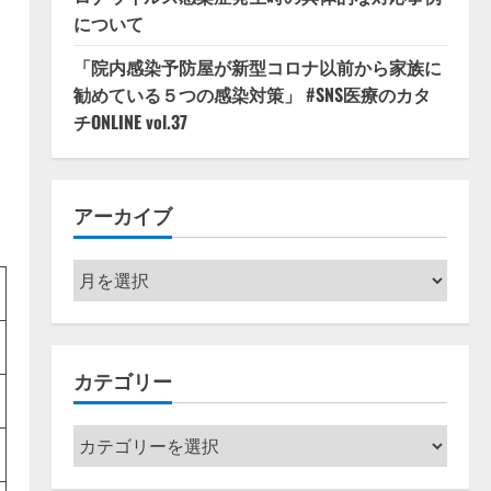
について
「院内感染予防屋が新型コロナ以前から家族に
勧めている５つの感染対策」 #SNS医療のカタ
チONLINE vol.37
アーカイブ
ア
ー
カ
イ
カテゴリー
ブ
カ
テ