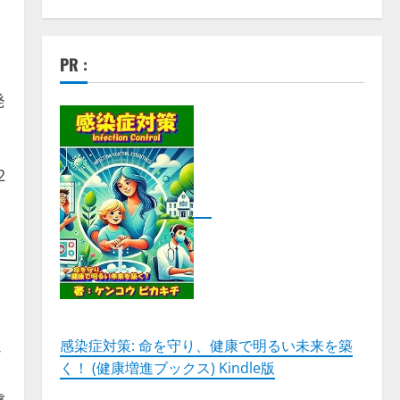
PR :
発
2
リ
感染症対策: 命を守り、健康で明るい未来を築
か
く！ (健康増進ブックス) Kindle版