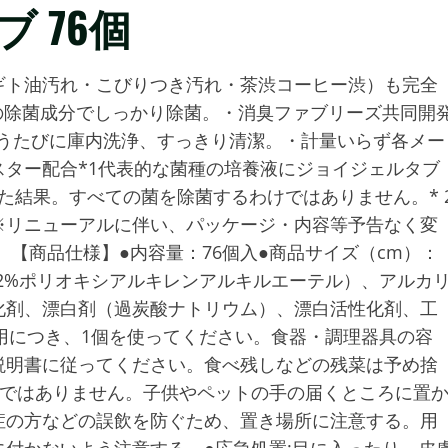
 76個
ギト油汚れ・こびりつき汚れ・茶渋コーヒー渋）も完全
つの除菌成分でしっかり除菌。・消臭ファブリーズ共同開
使うたびに庫内洗浄、すっきり清潔。・計量いらず各メー
ター配合*1代表的な菌種の培養液にジョイジェルタブ
置した結果。すべての菌を除菌するわけではありません。* 
※リニューアルに伴い、パッケージ・内容等予告なく変
【商品仕様】●内容量：76個入●商品サイズ（cm）：
(12%ポリオキシアルキレンアルキルエーテル）、アルカ
化剤、漂白剤（過炭酸ナトリウム）、漂白活性化剤、工
用につき、1個を使ってください。食器・調理器具の容
説明書に従ってください。食べ残しなどの残菜は予め捨
物ではありません。子供やペットの手の届くところに置
症の方などの誤飲を防ぐため、置き場所に注意する。用