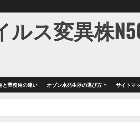
ス変異株N501Y
用と業務用の違い
オゾン水発生器の選び方
サイトマ