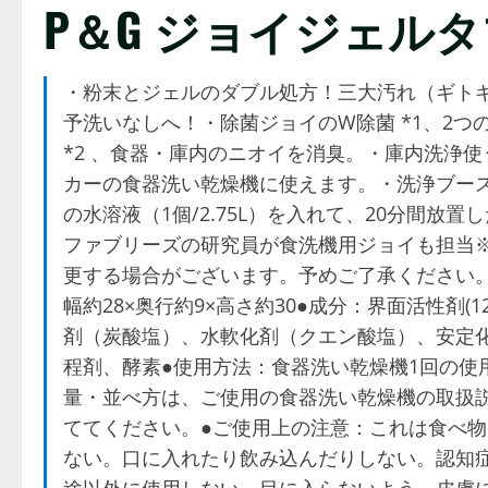
P＆G ジョイジェルタブ
・粉末とジェルのダブル処方！三大汚れ（ギト
予洗いなしへ！・除菌ジョイのW除菌 *1、2
*2 、食器・庫内のニオイを消臭。・庫内洗浄
カーの食器洗い乾燥機に使えます。・洗浄ブース
の水溶液（1個/2.75L）を入れて、20分間放
ファブリーズの研究員が食洗機用ジョイも担当
更する場合がございます。予めご了承ください。 
幅約28×奥行約9×高さ約30●成分：界面活性剤
剤（炭酸塩）、水軟化剤（クエン酸塩）、安定
程剤、酵素●使用方法：食器洗い乾燥機1回の使
量・並べ方は、ご使用の食器洗い乾燥機の取扱
ててください。●ご使用上の注意：これは食べ
ない。口に入れたり飲み込んだりしない。認知