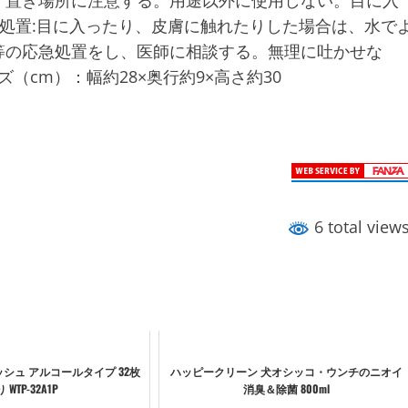
処置:目に入ったり、皮膚に触れたりした場合は、水で
等の応急処置をし、医師に相談する。無理に吐かせな
（cm）：幅約28×奥行約9×高さ約30
6 total view
シュ アルコールタイプ 32枚
ハッピークリーン 犬オシッコ・ウンチのニオイ
 WTP-32A1P
消臭＆除菌 800ml