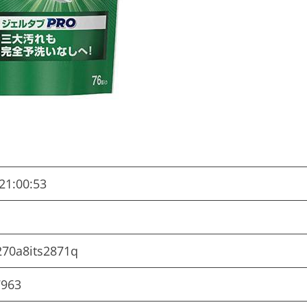
21:00:53
270a8its2871q
7963