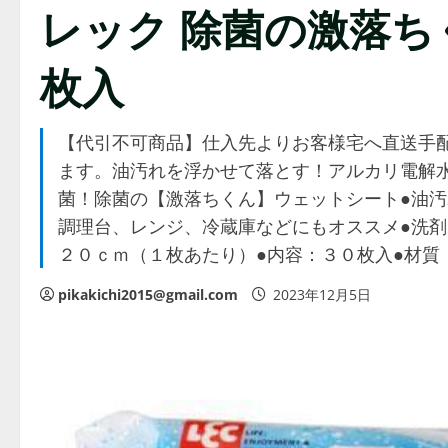
レック 除菌の激落ちく
枚入
【代引不可商品】仕入先よりお客様宅へ直送手
ます。油汚れを浮かせて落とす！アルカリ電解水
菌！除菌の【激落ちくん】ウェットシート●油汚
調理台、レンジ、冷蔵庫などにもオススメ●洗剤
２０ｃｍ（１枚あたり）●内容：３０枚入●材質
pikakichi2015@gmail.com
2023年12月5日