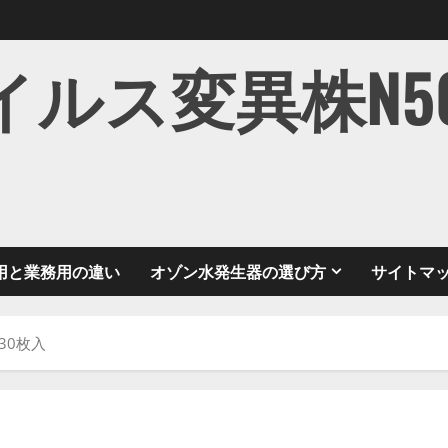
ス変異株N501Y
用と業務用の違い
オゾン水発生器の選び方
サイトマ
30枚入