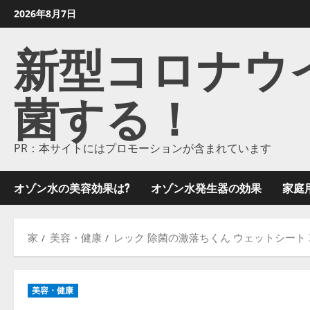
コ
2026年8月7日
ン
新型コロナウイル
テ
ン
ツ
菌する！
に
ス
キ
ッ
PR：本サイトにはプロモーションが含まれています
プ
し
オゾン水の美容効果は?
オゾン水発生器の効果
家庭
ま
す
家
美容・健康
レック 除菌の激落ちくん ウェットシート 
美容・健康