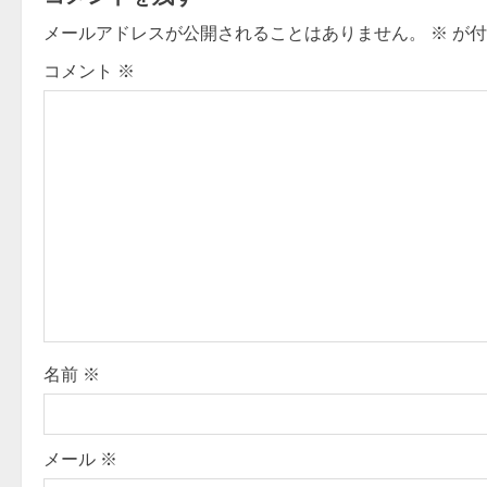
n
メールアドレスが公開されることはありません。
※
が付
a
コメント
※
v
i
g
a
t
i
o
名前
※
n
メール
※