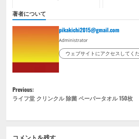
著者について
pikakichi2015@gmail.com
Administrator
ウェブサイトにアクセスしてく
P
Previous:
ライフ堂 クリンクル 除菌 ペーパータオル 150枚
o
s
t
コメントを残す