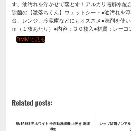
す。油汚れを浮かせて落とす！アルカリ電解水配合
除菌の【激落ちくん】ウェットシート●油汚れを浮
台、レンジ、冷蔵庫などにもオススメ●洗剤を使い
ｍ（１枚あたり）●内容：３０枚入●材質：レーヨ
DMMで見る
Related posts:
NA-FA8K2-W ホワイト 全自動洗濯機 上開き 洗濯
レッツ除菌ノンアル
8kg