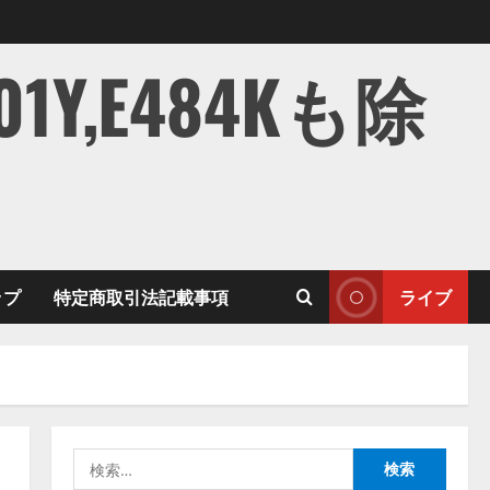
,E484Kも除
ップ
特定商取引法記載事項
ライブ
検
索: