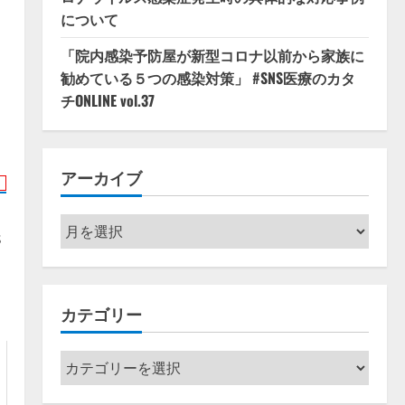
！
について
「院内感染予防屋が新型コロナ以前から家族に
ｃ
勧めている５つの感染対策」 #SNS医療のカタ
チONLINE vol.37
アーカイブ
ア
s
ー
カ
イ
カテゴリー
ブ
カ
テ