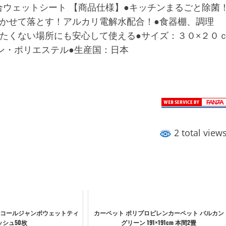
ウェットシート 【商品仕様】●キッチンまるごと除菌
かせて落とす！アルカリ電解水配合！●食器棚、調理
たくない場所にも安心して使える●サイズ：３０×２０
ン・ポリエステル●生産国：日本
2 total view
コールジャンボウェットティ
カーペット ポリプロピレンカーペット バルカン
ッシュ50枚
グリーン 191×191cm 本間2畳