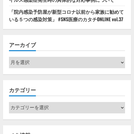
「院内感染予防屋が新型コロナ以前から家族に勧めて
いる５つの感染対策」 #SNS医療のカタチONLINE vol.37
アーカイブ
ア
ー
カ
イ
カテゴリー
ブ
カ
テ
ゴ
リ