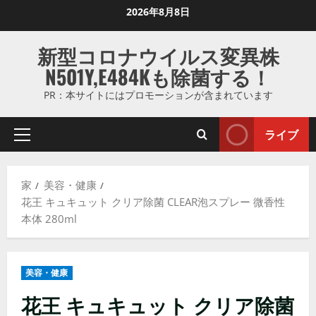
コ
2026年8月8日
ン
テ
新型コロナウイルス変異株
ン
N501Y,E484Kも除菌する！
ツ
に
PR：本サイトにはプロモーションが含まれています
ス
キ
ライブ
プ
ッ
ラ
プ
イ
し
家
美容・健康
マ
ま
花王 キュキュット クリア除菌 CLEAR泡スプレー 微香性
リ
す
本体 280ml
メ
ニ
ュ
美容・健康
ー
花王 キュキュット クリア除菌