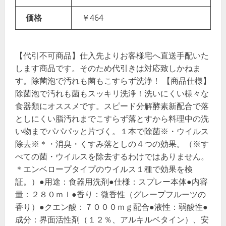
価格
￥464
【代引不可商品】仕入先よりお客様宅へ直送手配いた
します商品です。そのため代引きは対応致しかねま
す。除菌泡で汚れも菌もこすらず洗浄！ 【商品仕様】
除菌泡で汚れも菌もスッキリ洗浄！洗いにくい様々な
食器類にオススメです。スピード分解酵素新配合で落
としにくい脂汚れまでこすらず落とすから料理中の洗
い物までパパパッと片づく。１本で除菌※・ウイルス
除去※＊・消臭・くすみ落としの４つの効果。（※す
べての菌・ウイルスを除去するわけではありません。
＊エンベロープタイプのウイルス１種で効果を検
証。）●用途：食器用洗剤●仕様：スプレー本体●内容
量：２８０ｍｌ●香り：微香性（グレープフルーツの
香り）●クエン酸：７０００ｍｇ配合●液性：弱酸性●
成分：界面活性剤（１２％、アルキルベタイン）、安