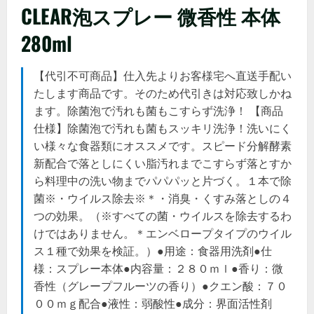
CLEAR泡スプレー 微香性 本体
280ml
【代引不可商品】仕入先よりお客様宅へ直送手配い
たします商品です。そのため代引きは対応致しかね
ます。除菌泡で汚れも菌もこすらず洗浄！ 【商品
仕様】除菌泡で汚れも菌もスッキリ洗浄！洗いにく
い様々な食器類にオススメです。スピード分解酵素
新配合で落としにくい脂汚れまでこすらず落とすか
ら料理中の洗い物までパパパッと片づく。１本で除
菌※・ウイルス除去※＊・消臭・くすみ落としの４
つの効果。（※すべての菌・ウイルスを除去するわ
けではありません。＊エンベロープタイプのウイル
ス１種で効果を検証。）●用途：食器用洗剤●仕
様：スプレー本体●内容量：２８０ｍｌ●香り：微
香性（グレープフルーツの香り）●クエン酸：７０
００ｍｇ配合●液性：弱酸性●成分：界面活性剤