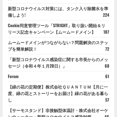
新型コロナウイルス対策には、タンク入り除菌水を準
備しよう!
224
Cookie同意管理ツール「STRIGHT」取り扱い開始＆リ
リース記念キャンペーン【ムームードメイン】
107
ムームードメインがつながらない？問題解決のステッ
プを簡単解説！
72
「新型コロナウイルス感染症に関する市長からのメッ
セージ（令和４年１月20日）」
68
Forum
61
【緑の花の定期便】株式会社ＱＵＡＮＴＵＭ【月に一
度、緑の花とストーリーをお届け】緑の花がある暮ら
し
57
【サーモスタンド】非接触型体温計・株式会社オーケ
ンウォーター・新型コロナウイルス感染対策
56