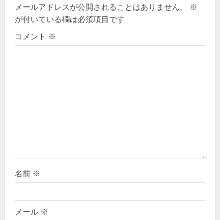
v
メールアドレスが公開されることはありません。
※
が付いている欄は必須項目です
i
コメント
※
g
a
t
i
o
n
名前
※
メール
※