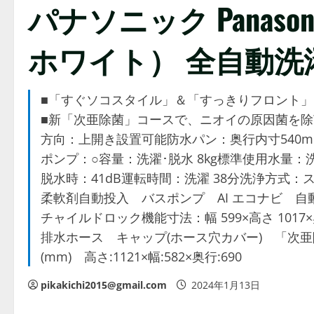
パナソニック Panasoni
ホワイト） 全自動洗濯
■「すぐソコスタイル」＆「すっきりフロント」
■新「次亜除菌」コースで、ニオイの原因菌を除菌
方向：上開き設置可能防水パン：奥行内寸540
ポンプ：○容量：洗濯･脱水 8kg標準使用水量：洗
脱水時：41dB運転時間：洗濯 38分洗浄方式
柔軟剤自動投入 バスポンプ AI エコナビ 自
チャイルドロック機能寸法：幅 599×高さ 1017
排水ホース キャップ(ホース穴カバー) 「次
(mm) 高さ:1121×幅:582×奥行:690
pikakichi2015@gmail.com
2024年1月13日