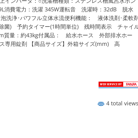
以上インバータ：○洗濯槽種類：ステンレス槽風呂水ポン
9L消費電力：洗濯 345W運転音 洗濯時：32dB 脱水
落ち泡洗浄･パワフル立体水流便利機能： 液体洗剤･柔軟
除菌) 予約タイマー(1時間単位) 残時間表示 チャイ
43mm質量：約43kg付属品： 給水ホース 外部排水ホー
ス専用錠剤 【商品サイズ】外箱サイズ(mm) 高
4 total view