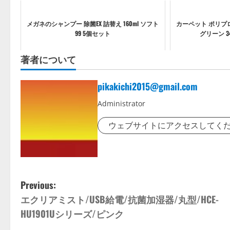
メガネのシャンプー 除菌EX 詰替え 160ml ソフト
カーペット ポリプ
99 5個セット
グリーン 34
著者について
pikakichi2015@gmail.com
Administrator
ウェブサイトにアクセスしてく
P
Previous:
エクリアミスト/USB給電/抗菌加湿器/丸型/HCE-
o
HU1901Uシリーズ/ピンク