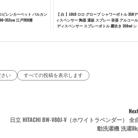
ロピレンカーペット バルカン
【 白 】LOLO ロロ グローブ シャワーボトル 350デ
8×352cm 江戸間8畳
ィスペンサー 陶器 通販 スプレー 容器 アルコー
ディスペンサー スプレーボトル 霧吹き 350ml シ
ャワーボトル ケース 詰め替え容器...
ださい
すべての投稿を表示します
Next
日立 HITACHI BW-V80J-V（ホワイトラベンダー） 全
動洗濯機 洗濯8k