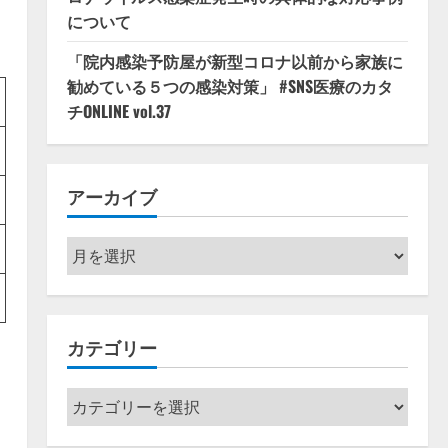
について
「院内感染予防屋が新型コロナ以前から家族に
勧めている５つの感染対策」 #SNS医療のカタ
チONLINE vol.37
アーカイブ
ア
ー
カ
イ
カテゴリー
ブ
カ
テ