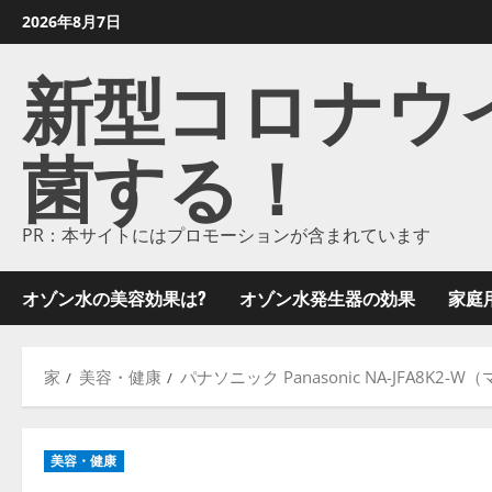
コ
2026年8月7日
ン
新型コロナウイル
テ
ン
ツ
菌する！
に
ス
キ
ッ
PR：本サイトにはプロモーションが含まれています
プ
し
オゾン水の美容効果は?
オゾン水発生器の効果
家庭
ま
す
家
美容・健康
パナソニック Panasonic NA-JFA8K
美容・健康