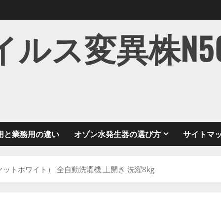
ス変異株N501Y
用と業務用の違い
オゾン水発生器の選び方
サイトマ
2-W（マットホワイト） 全自動洗濯機 上開き 洗濯8kg