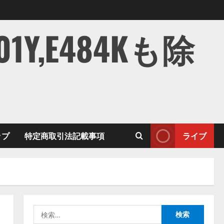
,E484Kも除
ップ
特定商取引法記載事項
ライブ
検
索: