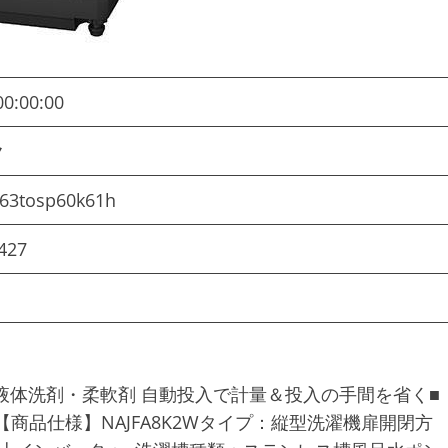
00:00:00
ック
263tosp60k61h
427
液体洗剤・柔軟剤 自動投入で計量＆投入の手間を省く■
商品仕様】NAJFA8K2Wタイプ：縦型洗濯機扉開閉方