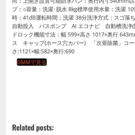
向：上開き設置可能防水パン：奥行内寸540mm
プ：○容量：洗濯･脱水 8kg標準使用水量：洗濯 10
時：41dB運転時間：洗濯 38分洗浄方式：スゴ
自動投入 バスポンプ AI エコナビ 自動槽洗浄(
ドロック機能寸法：幅 599×高さ 1017×奥行 6
ス キャップ(ホース穴カバー) 「次亜除菌」コー
さ:1121×幅:582×奥行:690
DMMで見る
Related posts: