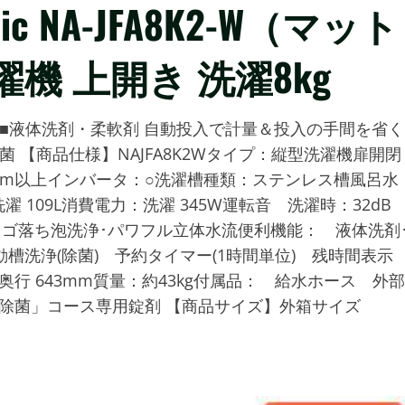
c NA-JFA8K2-W（マット
機 上開き 洗濯8kg
■液体洗剤・柔軟剤 自動投入で計量＆投入の手間を省く
 【商品仕様】NAJFA8K2Wタイプ：縦型洗濯機扉開閉
mm以上インバータ：○洗濯槽種類：ステンレス槽風呂水
濯 109L消費電力：洗濯 345W運転音 洗濯時：32d
：スゴ落ち泡洗浄･パワフル立体水流便利機能： 液体洗剤
動槽洗浄(除菌) 予約タイマー(1時間単位) 残時間表
×奥行 643mm質量：約43kg付属品： 給水ホース 外部
亜除菌」コース専用錠剤 【商品サイズ】外箱サイズ