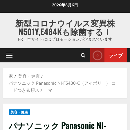
コ
2026年8月6日
ン
テ
新型コロナウイルス変異株
ン
N501Y,E484Kも除菌する！
ツ
に
PR：本サイトにはプロモーションが含まれています
ス
キ
ライブ
プ
ッ
ラ
プ
イ
し
家
美容・健康
マ
ま
パナソニック Panasonic NI-FS430-C（アイボリー） コ
リ
す
ードつき衣類スチーマー
メ
ニ
ュ
美容・健康
ー
パナソニック Panasonic NI-