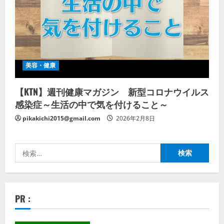
美容・健康
【KTN】週刊健康マガジン 新型コロナウイルス
感染症～生活の中で気を付けること～
pikakichi2015@gmail.com
2026年2月8日
検
索:
PR :