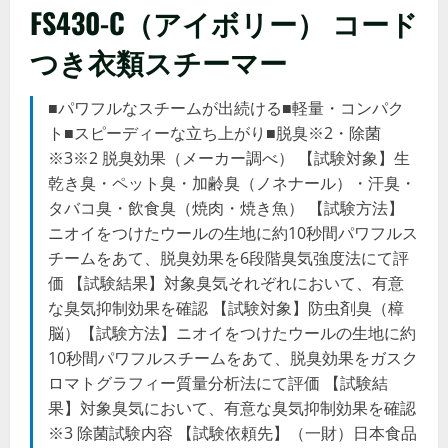
FS430-C（アイボリー） コード
つき衣類スチーマー
■パワフルなスチームが出続ける■軽量・コンパク
ト■スピーディーな立ち上がり■脱臭※2・除菌
※3※2 脱臭効果（メーカー調べ） 【試験対象】生
乾き臭・ペット臭・加齢臭（ノネナール）・汗臭・
タバコ臭・飲食臭（焼肉・焼き魚） 【試験方法】
ニオイをつけたウールの生地に約10秒間パワフルス
チームをあて、脱臭効果を6段階臭気強度法にて評
価 【試験結果】対象臭気それぞれにおいて、有意
な臭気抑制効果を確認 【試験対象】防虫剤臭（樟
脳）【試験方法】ニオイをつけたウールの生地に約
10秒間パワフルスチームをあて、脱臭効果をガスク
ロマトグラフィー質量分析法にて評価 【試験結
果】対象臭気において、有意な臭気抑制効果を確認
※3 除菌試験内容 【試験依頼先】（一財）日本食品