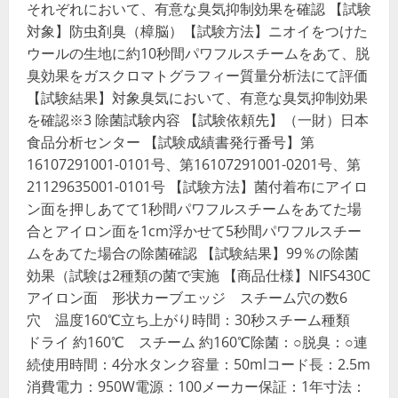
それぞれにおいて、有意な臭気抑制効果を確認 【試験
対象】防虫剤臭（樟脳）【試験方法】ニオイをつけた
ウールの生地に約10秒間パワフルスチームをあて、脱
臭効果をガスクロマトグラフィー質量分析法にて評価
【試験結果】対象臭気において、有意な臭気抑制効果
を確認※3 除菌試験内容 【試験依頼先】（一財）日本
食品分析センター 【試験成績書発行番号】第
16107291001-0101号、第16107291001-0201号、第
21129635001-0101号 【試験方法】菌付着布にアイロ
ン面を押しあてて1秒間パワフルスチームをあてた場
合とアイロン面を1cm浮かせて5秒間パワフルスチー
ムをあてた場合の除菌確認 【試験結果】99％の除菌
効果（試験は2種類の菌で実施 【商品仕様】NIFS430C
アイロン面 形状カーブエッジ スチーム穴の数6
穴 温度160℃立ち上がり時間：30秒スチーム種類
ドライ 約160℃ スチーム 約160℃除菌：○脱臭：○連
続使用時間：4分水タンク容量：50mlコード長：2.5m
消費電力：950W電源：100メーカー保証：1年寸法：