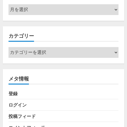
ア
ー
カ
イ
カテゴリー
ブ
カ
テ
ゴ
リ
メタ情報
ー
登録
ログイン
投稿フィード