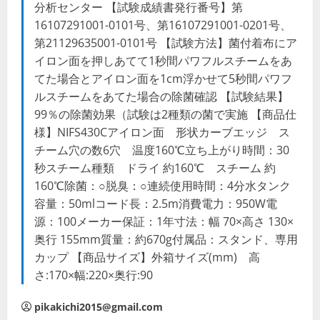
分析センター 【試験成績書発行番号】第
16107291001-0101号、第16107291001-0201号、
第21129635001-0101号 【試験方法】菌付着布にア
イロン面を押しあてて1秒間パワフルスチームをあ
てた場合とアイロン面を1cm浮かせて5秒間パワフ
ルスチームをあてた場合の除菌確認 【試験結果】
99％の除菌効果（試験は2種類の菌で実施 【商品仕
様】NIFS430Cアイロン面 形状カーブエッジ ス
チーム穴の数6穴 温度160℃立ち上がり時間：30
秒スチーム種類 ドライ 約160℃ スチーム 約
160℃除菌：○脱臭：○連続使用時間：4分水タンク
容量：50mlコード長：2.5m消費電力：950W電
源：100メーカー保証：1年寸法：幅 70×高さ 130×
奥行 155mm質量：約670g付属品：スタンド、専用
カップ 【商品サイズ】外箱サイズ(mm) 高
さ:170×幅:220×奥行:90
pikakichi2015@gmail.com