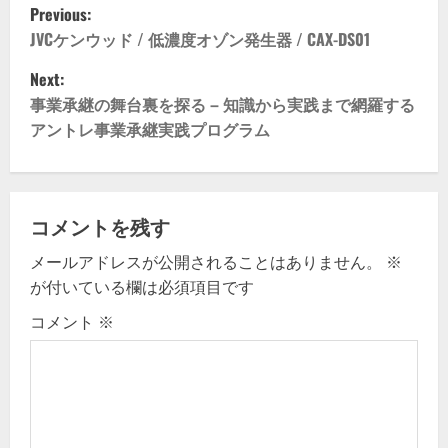
P
Previous:
o
JVCケンウッド / 低濃度オゾン発生器 / CAX-DS01
Next:
s
事業承継の舞台裏を探る – 知識から実践まで網羅する
t
アントレ事業承継実践プログラム
n
a
コメントを残す
v
メールアドレスが公開されることはありません。
※
が付いている欄は必須項目です
i
コメント
※
g
a
t