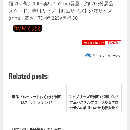
幅 70×高さ 130×奥行 155mm質量：約670g付属品：
スタンド、専用カップ 【商品サイズ】外箱サイズ
(mm) 高さ:170×幅:220×奥行:90
DMMで見る
5 total views
Related posts:
液体ブルーレットおくだけ除菌
ファブリーズW除菌＋消臭プレミ
EXスーパーオレンジ
アムパステルフローラル＆ブロ
ッサムの香りつめかえ特大サイ
ズ 610ML
KBアルコール除菌キッチン用本