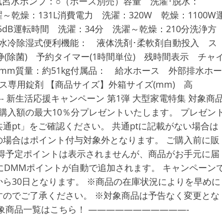
風呂水ポンプ：○（ホース別売）容量 洗濯･脱水：
濯～乾燥：131L消費電力 洗濯：320W 乾燥：1100W
5dB運転時間 洗濯：34分 洗濯～乾燥：210分洗浄方
水冷除湿式便利機能： 液体洗剤･柔軟剤自動投入 ス
(除菌) 予約タイマー(1時間単位) 残時間表示 チャ
664mm質量：約51kg付属品： 給水ホース 外部排水ホー
ス専用錠剤 【商品サイズ】外箱サイズ(mm) 高
———- 新生活応援キャンペーン 第1弾 大型家電特集 対象商
購入額の最大10％分プレゼントいたします。 プレゼン
pt」をご確認ください。 共通ptに記載がない場合は
場合はポイント付与対象外となります。 ご購入前に販
得予定ポイントは表示されませんが、商品がお手元に届
にDMMポイントが自動で追加されます。 キャンペーン
ら30日となります。 ※商品の在庫状況によりを早めに
のでご了承ください。 ※対象商品は予告なく変更とな
象商品一覧はこちら！ ———————————-