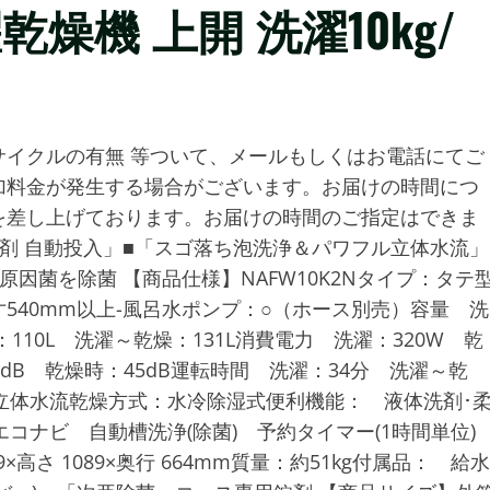
洗濯乾燥機 上開 洗濯10kg/
イクルの有無 等ついて、メールもしくはお電話にてご
加料金が発生する場合がございます。お届けの時間につ
を差し上げております。お届けの時間のご指定はできま
剤 自動投入」■「スゴ落ち泡洗浄＆パワフル立体水流」
因菌を除菌 【商品仕様】NAFW10K2Nタイプ：タテ
540mm以上-風呂水ポンプ：○（ホース別売）容量 洗
：110L 洗濯～乾燥：131L消費電力 洗濯：320W 乾
7dB 乾燥時：45dB運転時間 洗濯：34分 洗濯～乾
ル立体水流乾燥方式：水冷除湿式便利機能： 液体洗剤･
エコナビ 自動槽洗浄(除菌) 予約タイマー(1時間単位
さ 1089×奥行 664mm質量：約51kg付属品： 給水