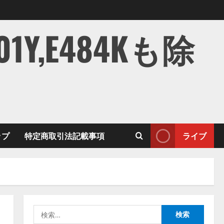
,E484Kも除
ップ
特定商取引法記載事項
ライブ
検
索: