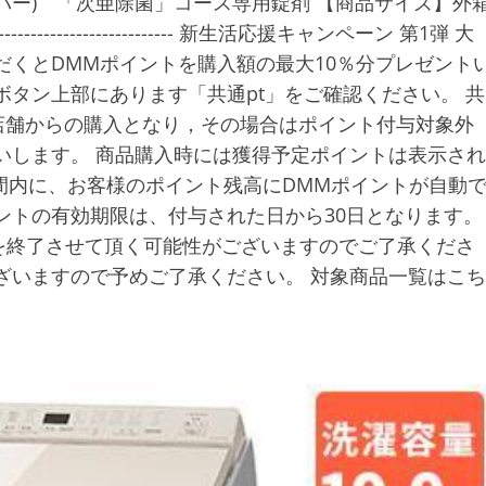
バー) 「次亜除菌」コース専用錠剤 【商品サイズ】外
------------------------- 新生活応援キャンペーン 第1弾 大
だくとDMMポイントを購入額の最大10％分プレゼント
ボタン上部にあります「共通pt」をご確認ください。 共
店舗からの購入となり，その場合はポイント付与対象外
いします。 商品購入時には獲得予定ポイントは表示され
間内に、お客様のポイント残高にDMMポイントが自動
ントの有効期限は、付与された日から30日となります。
を終了させて頂く可能性がございますのでご了承くださ
ざいますので予めご了承ください。 対象商品一覧はこち