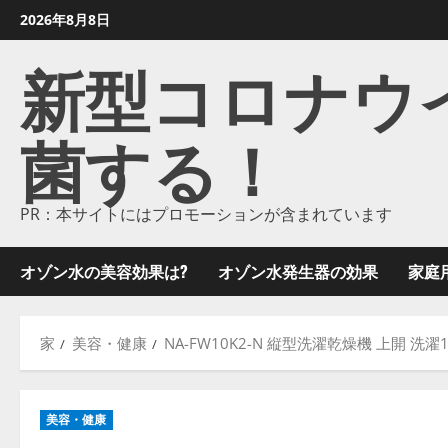
コ
2026年8月8日
ン
新型コロナウイル
テ
ン
ツ
菌する！
に
ス
キ
ッ
PR：本サイトにはプロモーションが含まれています
プ
し
オゾン水の美容効果は?
オゾン水発生器の効果
家庭
ま
す
家
美容・健康
NA-FW10K2-N 縦型洗濯乾燥機 上開 洗濯1
美容・健康