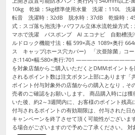
上開き設置可能防水パン：奥行内寸540mm以上-
10kg 乾燥：5kg標準使用水量 洗濯：110L 洗
転音 洗濯時：32dB 脱水時：37dB 乾燥時：4
式：スゴ落ち泡洗浄･パワフル立体水流乾燥方式：
マホで洗濯 バスポンプ AI エコナビ 自動槽洗浄
ルドロック機能寸法：幅 599×高さ 1089×奥行 
ス キャップ(ホース穴カバー) 「次亜除菌」コー
さ:1140×幅:580×奥行:701 ————————
を対象店舗からご購入いただくとDMMポイントを
されるポイント数は注文ボタン上部にあります「共通
ポイント付与対象外の店舗からの購入となり，その
売者のご確認をお願いします。 商品購入時には獲
いた後、約2～3週間内に、お客様のポイント残高
付与されるポイントの有効期限は、付与された日か
キャンペーンを終了させて頂く可能性がございます
る場合がございますので予めご了承ください。 対