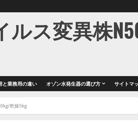
ス変異株N501Y
用と業務用の違い
オゾン水発生器の選び方
サイトマ
0kg/乾燥5kg