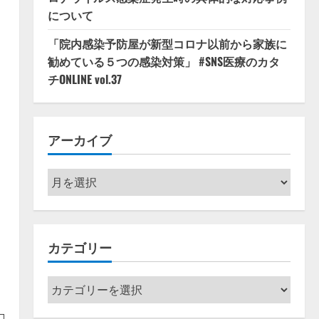
について
「院内感染予防屋が新型コロナ以前から家族に
勧めている５つの感染対策」 #SNS医療のカタ
チONLINE vol.37
アーカイブ
ア
ー
カ
イ
カテゴリー
ブ
カ
テ