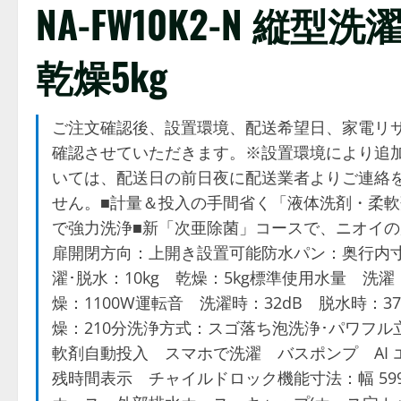
NA-FW10K2-N 縦型
乾燥5kg
ご注文確認後、設置環境、配送希望日、家電リサ
確認させていただきます。※設置環境により追
いては、配送日の前日夜に配送業者よりご連絡
せん。■計量＆投入の手間省く「液体洗剤・柔軟
で強力洗浄■新「次亜除菌」コースで、ニオイの原
扉開閉方向：上開き設置可能防水パン：奥行内寸
濯･脱水：10kg 乾燥：5kg標準使用水量 洗濯
燥：1100W運転音 洗濯時：32dB 脱水時：3
燥：210分洗浄方式：スゴ落ち泡洗浄･パワフ
軟剤自動投入 スマホで洗濯 バスポンプ AI 
残時間表示 チャイルドロック機能寸法：幅 599×高