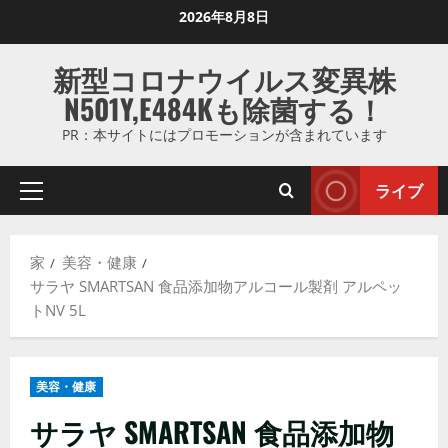
コ
2026年8月8日
ン
テ
新型コロナウイルス変異株
ン
N501Y,E484Kも除菌する！
ツ
に
PR：本サイトにはプロモーションが含まれています
ス
キ
ライブ
プ
ッ
ラ
プ
イ
し
家
美容・健康
マ
ま
サラヤ SMARTSAN 食品添加物アルコール製剤 アルペッ
リ
す
トNV 5L
メ
ニ
ュ
美容・健康
ー
サラヤ SMARTSAN 食品添加物