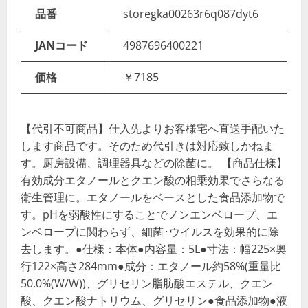
品番
storegka00263r6q087dyt6
JANコード
4987696400221
価格
￥7185
【代引不可商品】仕入先よりお客様宅へ直送手配いた
します商品です。そのため代引きは対応致しかねま
す。厨房設備、調理器具などの除菌に。 【商品仕様】
有効成分エタノールとクエン酸の相乗効果でさらなる
衛生管理に。エタノールをベースとした食品添加物で
す。pHを弱酸性にすることでノンエンベロープ、エ
ンベロープに関わらず、細菌･ウイルスを効果的に除
去します。●仕様：本体●内容量：5L●寸法：幅225×奥
行122×高さ284mm●成分：エタノール約58%(重量比
50.0%(W/W))、グリセリン脂肪酸エステル、クエン
酸、クエン酸ナトリウム、グリセリン●食品添加物●液