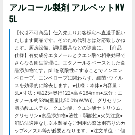
アルコール製剤 アルペットNV
5L
【代引不可商品】仕入先よりお客様宅へ直送手配い
たします商品です。そのため代引きは対応致しかね
ます。厨房設備、調理器具などの除菌に。 【商品
仕様】有効成分エタノールとクエン酸の相乗効果で
さらなる衛生管理に。エタノールをベースとした食
品添加物です。pHを弱酸性にすることでノンエン
ベロープ、エンベロープに関わらず、細菌･ウイル
スを効果的に除去します。●仕様：本体●内容量：
5L●寸法：幅225×奥行122×高さ284mm●成分：エ
タノール約58%(重量比50.0%(W/W))、グリセリン
脂肪酸エステル、クエン酸、クエン酸ナトリウム、
グリセリン●食品添加物●液性：弱酸性●火気注意●
消防法適用なし※本製品をご利用の際は別売りのカ
ップ&ノズル等が必要となります。●注文単位：1個