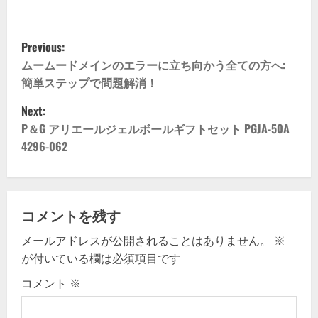
P
Previous:
o
ムームードメインのエラーに立ち向かう全ての方へ:
簡単ステップで問題解消！
s
Next:
t
P＆G アリエールジェルボールギフトセット PGJA-50A
4296-062
n
a
v
コメントを残す
メールアドレスが公開されることはありません。
※
i
が付いている欄は必須項目です
g
コメント
※
a