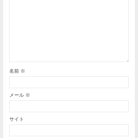
t
i
o
n
名前
※
メール
※
サイト