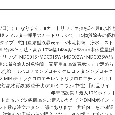
L/日））になります。■カートリッジ長持ち3ヶ月■水栓
膜フィルター採用のカートリッジで、15物質除去の優
]取付タイプ：蛇口直結型液晶表示：×水流切替 浄水：スト
/分本体寸法：高さ103×幅148×奥行58mm本体重量(満
ジ];MDC01S･MDC01SW･MDC02W･MDC03SW品
00L使用の場合除去対象物質「家庭用品品質表示法」で定めら
など)総トリハロメタンブロモジクロロメタンジブロモク
-MIB)テトラクロロエチレントリクロロエチレン1,1,1-
象物質鉄(微粒子状)アルミニウム(中性) 【商品サイ
:90 ———————————- 年末感謝祭！最大10％ポイン
ント支払いで対象商品をご購入いただくとDMMポイント
ント数は注文ボタン上部にあります「共通pt」をご確認
付与対象外の店舗からの購入となり，その場合はポイント