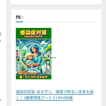
PR :
栓
の
ク
感染症対策: 命を守り、健康で明るい未来を築
く！ (健康増進ブックス) Kindle版
い