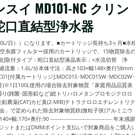
 MD101-NC クリン
 蛇口直結型浄水器
0L/日））になります。■カートリッジ長持ち3ヶ月■水
空糸膜フィルター採用のカートリッジで、15物質除去
体性能]取付タイプ：蛇口直結型液晶表示：×水流切替 浄
：1.6L/分本体寸法：高さ103×幅148×奥行58mm
[付属カートリッジ];MDC01S･MDC01SW･MDC02W･
2ヶ月)※1日100L使用の場合除去対象物質「家庭用品品質表
り(雑菌･固形鉛など)総トリハロメタンブロモジクロロ
薬(CAT)カビ臭(2-MIB)テトラクロロエチレントリ
器協会」で定められた除去対象物質鉄(微粒子状)アルミニウ
行:90 ---------------------------------- 年末感謝
レジットまたはDMMポイント支払いで対象商品をご購入