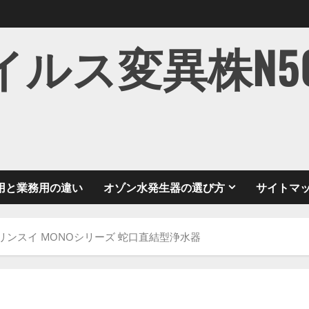
ス変異株N501Y
用と業務用の違い
オゾン水発生器の選び方
サイトマ
クリンスイ MONOシリーズ 蛇口直結型浄水器