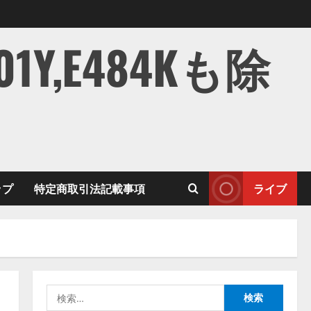
,E484Kも除
ップ
特定商取引法記載事項
ライブ
検
索: