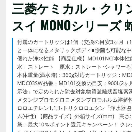
三菱ケミカル・クリンスイ
スイ MONOシリーズ
付属のカートリッジは1個（交換の目安3ヶ月（1
と一体になるメタリックボディ■除菌も可能な中
優れた浄水性能 【商品仕様】MD101NC[本
水：ストレート 原水：ストレート･シャワーろ過流量
本体重量(満水時)：360g対応カートリッジ：MDC01
MDC03SW品番：MD101交換の目安：900L(
示法」で定められた除去対象物質遊離残留塩素濁
メタンジブロモクロロメタンブロモホルム溶解性鉛農
ロロエチレン1,1,1-トリクロロエタン「浄水
ム(中性) 【商品サイズ】外箱サイズ(mm) 高さ:140×幅:170×奥
祭！最大10％ポイント還元キャンペーン！ ク