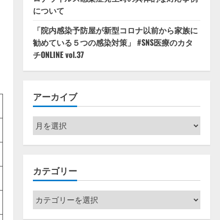
について
「院内感染予防屋が新型コロナ以前から家族に
勧めている５つの感染対策」 #SNS医療のカタ
チONLINE vol.37
アーカイブ
ア
ー
カ
イ
カテゴリー
ブ
カ
テ