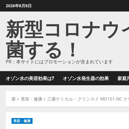
コ
2026年8月8日
ン
新型コロナウイル
テ
ン
ツ
菌する！
に
ス
キ
ッ
PR：本サイトにはプロモーションが含まれています
プ
し
オゾン水の美容効果は?
オゾン水発生器の効果
家庭
ま
す
家
美容・健康
三菱ケミカル・クリンスイ MD101-NC 
美容・健康