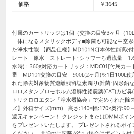
価格
￥3645
付属のカートリッジは1個（交換の目安3ヶ月（10
一体になるメタリックボディ■除菌も可能な中空糸
た浄水性能 【商品仕様】MD101NC[本体性能
レート 原水：ストレート･シャワーろ過流量：1.6L
水時)：360g対応カートリッジ：MDC01[付属カートリッ
番：MD101交換の目安：900L(2ヶ月)※1日1
れた除去対象物質遊離残留塩素濁り(雑菌･固形鉛
ロロメタンブロモホルム溶解性鉛農薬(CAT)カビ臭(2
トリクロロエタン「浄水器協会」で定められた除去対
ズ】外箱サイズ(mm) 高さ:140×幅:170×奥行
還元キャンペーン！ クレジットまたはDMMポイ
をプレゼントいたします。 プレゼントされるポイ
ください。 共通ptに記載がない場合はポイント