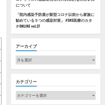
について
「院内感染予防屋が新型コロナ以前から家族に
勧めている５つの感染対策」 #SNS医療のカタ
チONLINE vol.37
アーカイブ
ア
ー
カ
イ
カテゴリー
ブ
カ
テ