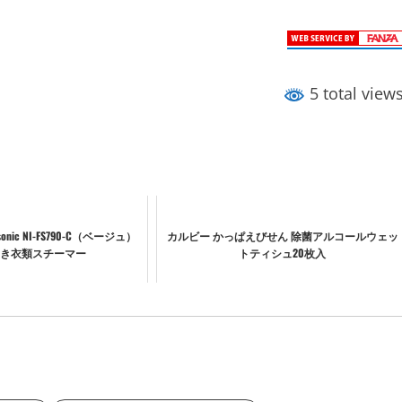
5 total view
nic NI-FS790-C（ベージュ）
カルビー かっぱえびせん 除菌アルコールウェッ
き衣類スチーマー
トティシュ20枚入