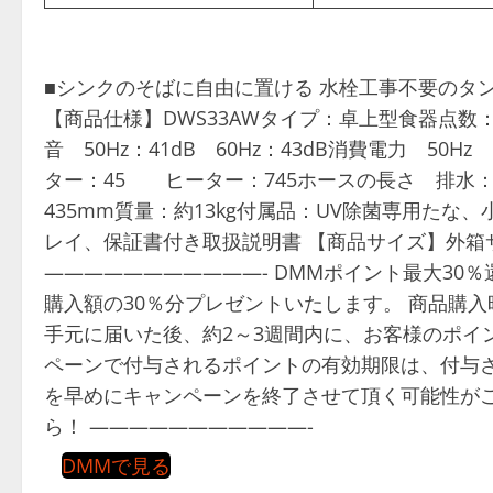
■シンクのそばに自由に置ける 水栓工事不要のタン
【商品仕様】DWS33AWタイプ：卓上型食器点数
音 50Hz：41dB 60Hz：43dB消費電力 5
ター：45 ヒーター：745ホースの長さ 排水：1.5
435mm質量：約13kg付属品：UV除菌専用たな、小
レイ、保証書付き取扱説明書 【商品サイズ】外箱サイズ(
———————————- DMMポイント最大30
購入額の30％分プレゼントいたします。 商品購
手元に届いた後、約2～3週間内に、お客様のポイ
ペーンで付与されるポイントの有効期限は、付与さ
を早めにキャンペーンを終了させて頂く可能性がご
ら！ ———————————-
DMMで見る