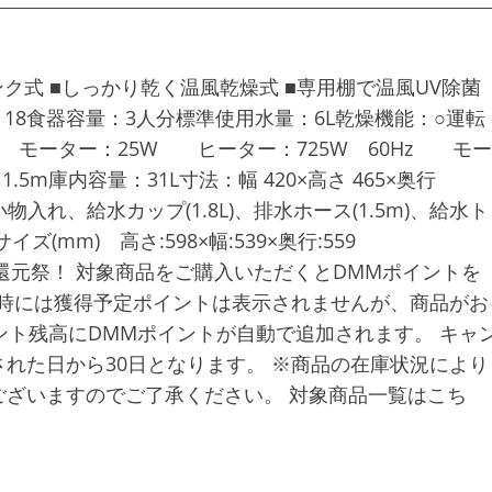
ク式 ■しっかり乾く温風乾燥式 ■専用棚で温風UV除菌
：18食器容量：3人分標準使用水量：6L乾燥機能：○運転
0Hz モーター：25W ヒーター：725W 60Hz モー
m庫内容量：31L寸法：幅 420×高さ 465×奥行
物入れ、給水カップ(1.8L)、排水ホース(1.5m)、給水ト
mm) 高さ:598×幅:539×奥行:559
％還元祭！ 対象商品をご購入いただくとDMMポイントを
入時には獲得予定ポイントは表示されませんが、商品がお
ント残高にDMMポイントが自動で追加されます。 キャ
れた日から30日となります。 ※商品の在庫状況により
ざいますのでご了承ください。 対象商品一覧はこち