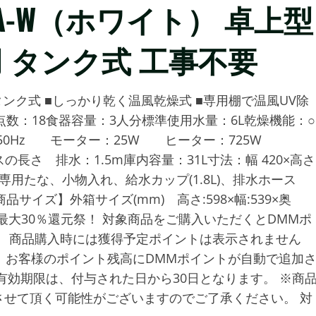
-33A-W（ホワイト） 卓上型
 タンク式 工事不要
ンク式 ■しっかり乾く温風乾燥式 ■専用棚で温風UV除
点数：18食器容量：3人分標準使用水量：6L乾燥機能：○
電力 50Hz モーター：25W ヒーター：725W
長さ 排水：1.5m庫内容量：31L寸法：幅 420×高さ
除菌専用たな、小物入れ、給水カップ(1.8L)、排水ホース
品サイズ】外箱サイズ(mm) 高さ:598×幅:539×奥
----- DMMポイント最大30％還元祭！ 対象商品をご購入いただくとDMMポ
。 商品購入時には獲得予定ポイントは表示されません
、お客様のポイント残高にDMMポイントが自動で追加
有効期限は、付与された日から30日となります。 ※商
せて頂く可能性がございますのでご了承ください。 対