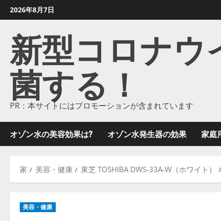
コ
2026年8月7日
ン
新型コロナウイル
テ
ン
ツ
菌する！
に
ス
キ
ッ
PR：本サイトにはプロモーションが含まれています
プ
し
オゾン水の美容効果は?
オゾン水発生器の効果
家庭
ま
す
家
美容・健康
東芝 TOSHIBA DWS-33A-W（ホワイ
美容・健康