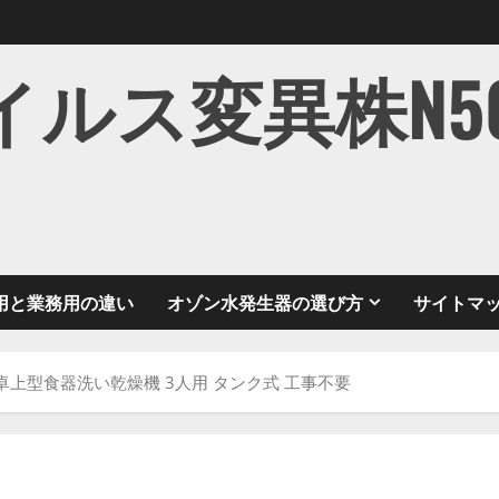
ス変異株N501Y
用と業務用の違い
オゾン水発生器の選び方
サイトマ
ト） 卓上型食器洗い乾燥機 3人用 タンク式 工事不要