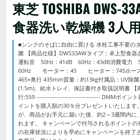
東芝 TOSHIBA DWS
食器洗い乾燥機 3人用
■シンクのそばに自由に置ける 水栓工事不要のタ
菌 【商品仕様】DWS33AWタイプ：卓上型食器
運転音 50Hz：41dB 60Hz：43dB消費
60Hz モーター：45 ヒーター：745ホースの
465×奥行 435mm質量：約13kg付属品：UV
(1.5m)、給水トレイ、保証書付き取扱説明書 【商
行:559 -----------------------------
イントを購入額の30％分プレゼントいたします
が、商品がお手元に届いた後、約2～3週間内に
れます。 キャンペーンで付与されるポイントの
の在庫状況によりを早めにキャンペーンを終了さ