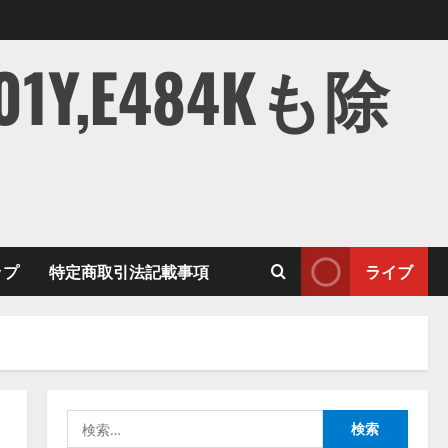
,E484Kも除
ップ
特定商取引法記載事項
ライブ
検
索: