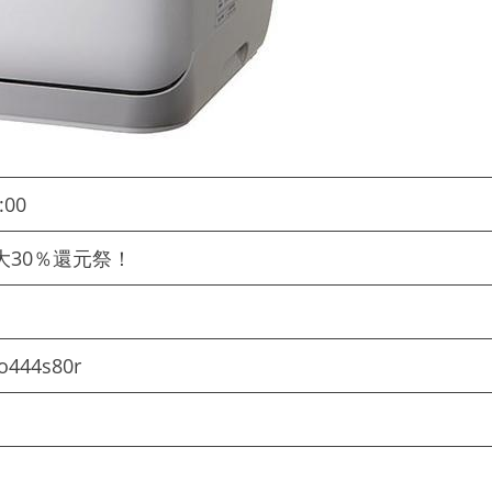
:00
大30％還元祭！
o444s80r