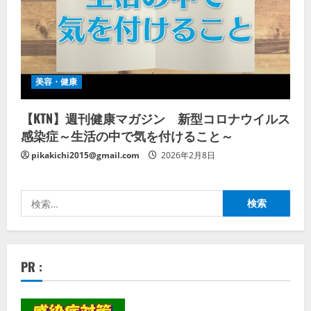
美容・健康
【KTN】週刊健康マガジン 新型コロナウイルス
感染症～生活の中で気を付けること～
pikakichi2015@gmail.com
2026年2月8日
検
索:
PR :