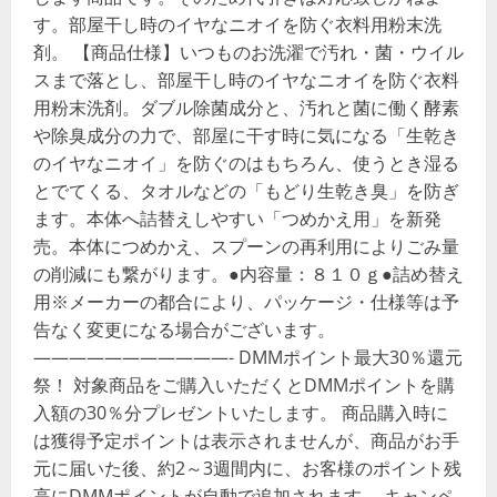
す。部屋干し時のイヤなニオイを防ぐ衣料用粉末洗
剤。 【商品仕様】いつものお洗濯で汚れ・菌・ウイル
スまで落とし、部屋干し時のイヤなニオイを防ぐ衣料
用粉末洗剤。ダブル除菌成分と、汚れと菌に働く酵素
や除臭成分の力で、部屋に干す時に気になる「生乾き
のイヤなニオイ」を防ぐのはもちろん、使うとき湿る
とでてくる、タオルなどの「もどり生乾き臭」を防ぎ
ます。本体へ詰替えしやすい「つめかえ用」を新発
売。本体につめかえ、スプーンの再利用によりごみ量
の削減にも繋がります。●内容量：８１０ｇ●詰め替え
用※メーカーの都合により、パッケージ・仕様等は予
告なく変更になる場合がございます。
———————————- DMMポイント最大30％還元
祭！ 対象商品をご購入いただくとDMMポイントを購
入額の30％分プレゼントいたします。 商品購入時に
は獲得予定ポイントは表示されませんが、商品がお手
元に届いた後、約2～3週間内に、お客様のポイント残
高にDMMポイントが自動で追加されます。 キャンペ