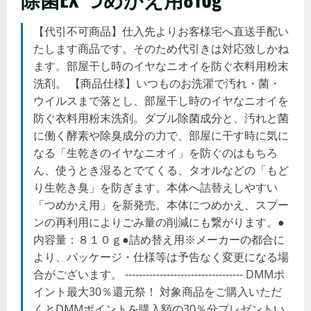
【代引不可商品】仕入先よりお客様宅へ直送手配い
たします商品です。そのため代引きは対応致しかね
ます。部屋干し時のイヤなニオイを防ぐ衣料用粉末
洗剤。 【商品仕様】いつものお洗濯で汚れ・菌・
ウイルスまで落とし、部屋干し時のイヤなニオイを
防ぐ衣料用粉末洗剤。ダブル除菌成分と、汚れと菌
に働く酵素や除臭成分の力で、部屋に干す時に気に
なる「生乾きのイヤなニオイ」を防ぐのはもちろ
ん、使うとき湿るとでてくる、タオルなどの「もど
り生乾き臭」を防ぎます。本体へ詰替えしやすい
「つめかえ用」を新発売。本体につめかえ、スプー
ンの再利用によりごみ量の削減にも繋がります。●
内容量：８１０ｇ●詰め替え用※メーカーの都合に
より、パッケージ・仕様等は予告なく変更になる場
合がございます。 ---------------------------------- DMMポ
イント最大30％還元祭！ 対象商品をご購入いただ
くとDMMポイントを購入額の30％分プレゼントい