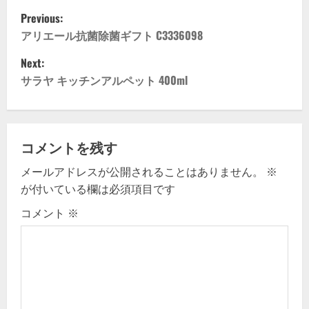
P
Previous:
o
アリエール抗菌除菌ギフト C3336098
Next:
s
サラヤ キッチンアルペット 400ml
t
n
コメントを残す
a
メールアドレスが公開されることはありません。
※
v
が付いている欄は必須項目です
i
コメント
※
g
a
t