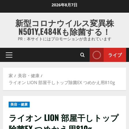
コ
2026年8月7日
ン
テ
新型コロナウイルス変異株
ン
N501Y,E484Kも除菌する！
ツ
に
PR：本サイトにはプロモーションが含まれています
ス
キ
ライブ
プ
ッ
ラ
プ
イ
し
家
美容・健康
マ
ま
ライオン LION 部屋干しトップ除菌EX つめかえ用810g
リ
す
メ
ニ
美容・健康
ュ
ー
ライオン LION 部屋干しトップ
除菌EX つめかえ用810g