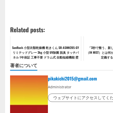
Related posts:
SunRuck 小型衣類乾燥機 乾きくん SR-ASMN205-GY
「3秒で整う、新
リミテッドグレー 3kg 小型 UV除菌 脱臭 タッチパ
（IN MIST）と
ネル 1年保証 工事不要 ドラム式 自動短縮機能 壁
定義する
掛け対応 静音 小型乾...
著者について
pikakichi2015@gmail.com
Administrator
ウェブサイトにアクセスしてく