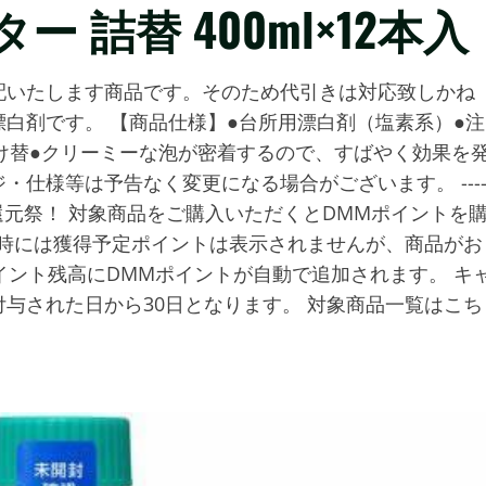
 詰替 400ml×12本入
配いたします商品です。そのため代引きは対応致しかね
白剤です。 【商品仕様】●台所用漂白剤（塩素系）●注
け替●クリーミーな泡が密着するので、すばやく効果を
仕様等は予告なく変更になる場合がございます。 ---
MMポイント最大30％還元祭！ 対象商品をご購入いただくとDMMポイントを
入時には獲得予定ポイントは表示されませんが、商品がお
イント残高にDMMポイントが自動で追加されます。 キ
与された日から30日となります。 対象商品一覧はこち