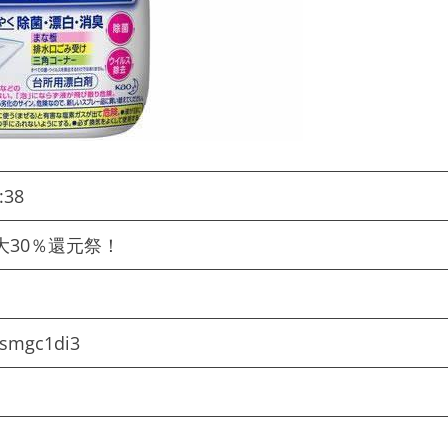
:38
大30％還元祭！
gsmgc1di3