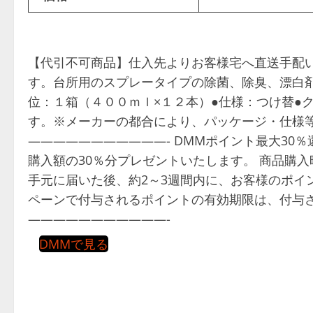
【代引不可商品】仕入先よりお客様宅へ直送手配
す。台所用のスプレータイプの除菌、除臭、漂白剤
位：１箱（４００ｍｌ×１２本）●仕様：つけ替●
す。※メーカーの都合により、パッケージ・仕様
———————————- DMMポイント最大30
購入額の30％分プレゼントいたします。 商品購
手元に届いた後、約2～3週間内に、お客様のポイ
ペーンで付与されるポイントの有効期限は、付与さ
———————————-
DMMで見る