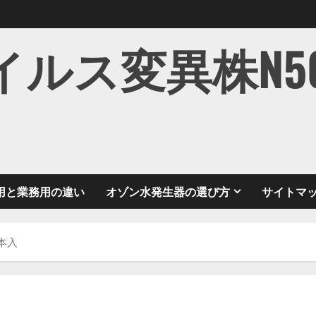
ス変異株N501Y
用と業務用の違い
オゾン水発生器の選び方
サイトマ
2本入