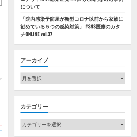
について
「院内感染予防屋が新型コロナ以前から家族に
勧めている５つの感染対策」 #SNS医療のカタ
チONLINE vol.37
ま
アーカイブ
ア
ン
ー
カ
イ
カテゴリー
ブ
カ
テ