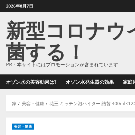
コ
2026年8月7日
ン
新型コロナウイル
テ
ン
ツ
菌する！
に
ス
キ
ッ
PR：本サイトにはプロモーションが含まれています
プ
し
オゾン水の美容効果は?
オゾン水発生器の効果
家庭
ま
す
家
美容・健康
花王 キッチン泡ハイター 詰替 400ml×1
美容・健康