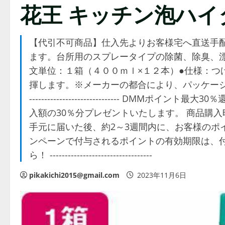
花王 キッチン泡ハイター
【代引不可商品】仕入先よりお客様宅へ直送手
ます。台所用のスプレータイプの除菌、除臭、漂
文単位：１箱（４００ｍｌ×１２本）●仕様：つ
揮します。※メーカーの都合により、パッケージ・
------------------------------ D
入額の30％分プレゼントいたします。 商品購
手元に届いた後、約2～3週間内に、お客様のポ
ンペーンで付与されるポイントの有効期限は、付
ら！ ----------------------------------
pikakichi2015@gmail.com
2023年11月6日