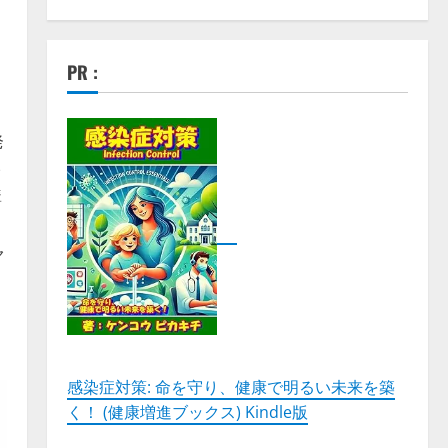
PR :
発
-
購
ャ
感染症対策: 命を守り、健康で明るい未来を築
く！ (健康増進ブックス) Kindle版