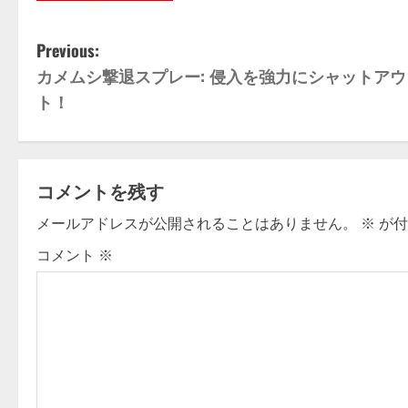
P
Previous:
カメムシ撃退スプレー: 侵入を強力にシャットアウ
o
ト！
s
t
コメントを残す
n
メールアドレスが公開されることはありません。
※
が付
a
コメント
※
v
i
g
a