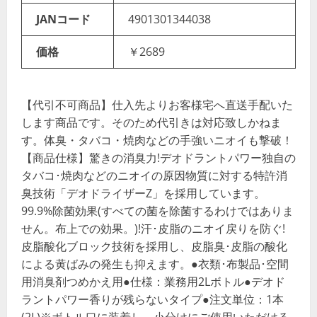
JANコード
4901301344038
価格
￥2689
【代引不可商品】仕入先よりお客様宅へ直送手配いた
します商品です。そのため代引きは対応致しかねま
す。体臭・タバコ・焼肉などの手強いニオイも撃破！
【商品仕様】驚きの消臭力!デオドラントパワー独自の
タバコ･焼肉などのニオイの原因物質に対する特許消
臭技術「デオドライザーZ」を採用しています。
99.9%除菌効果(すべての菌を除菌するわけではありま
せん。布上での効果。)!汗･皮脂のニオイ戻りを防ぐ!
皮脂酸化ブロック技術を採用し、皮脂臭･皮脂の酸化
による黄ばみの発生も抑えます。●衣類･布製品･空間
用消臭剤つめかえ用●仕様：業務用2Lボトル●デオド
ラントパワー香りが残らないタイプ●注文単位：1本