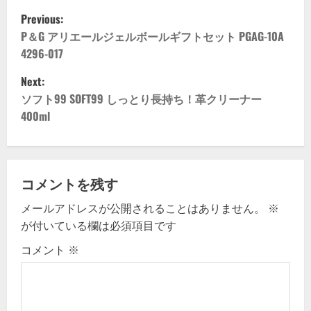
P
Previous:
o
P＆G アリエールジェルボールギフトセット PGAG-10A
4296-017
s
Next:
t
ソフト99 SOFT99 しっとり長持ち！革クリーナー
400ml
n
a
v
コメントを残す
メールアドレスが公開されることはありません。
※
i
が付いている欄は必須項目です
g
コメント
※
a
t