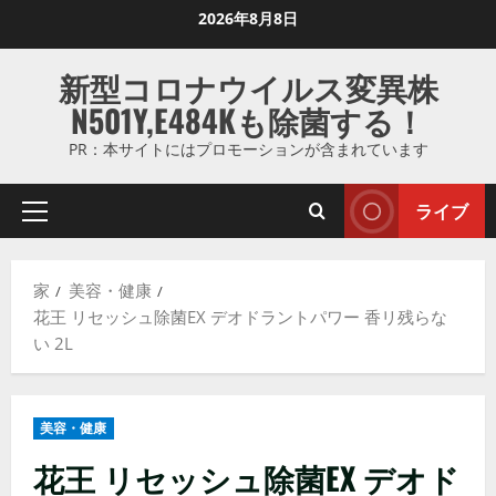
コ
2026年8月8日
ン
テ
新型コロナウイルス変異株
ン
N501Y,E484Kも除菌する！
ツ
に
PR：本サイトにはプロモーションが含まれています
ス
キ
ライブ
プ
ッ
ラ
プ
イ
し
家
美容・健康
マ
ま
花王 リセッシュ除菌EX デオドラントパワー 香リ残らな
リ
す
い 2L
メ
ニ
ュ
美容・健康
ー
花王 リセッシュ除菌EX デオド