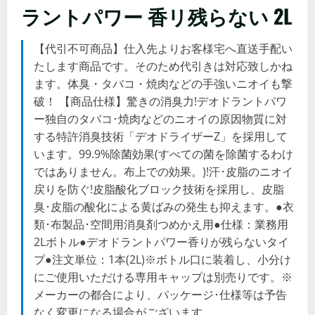
ラントパワー 香リ残らない 2L
【代引不可商品】仕入先よりお客様宅へ直送手配い
たします商品です。そのため代引きは対応致しかね
ます。体臭・タバコ・焼肉などの手強いニオイも撃
破！ 【商品仕様】驚きの消臭力!デオドラントパワ
ー独自のタバコ･焼肉などのニオイの原因物質に対
する特許消臭技術「デオドライザーZ」を採用して
います。99.9%除菌効果(すべての菌を除菌するわけ
ではありません。布上での効果。)!汗･皮脂のニオイ
戻りを防ぐ!皮脂酸化ブロック技術を採用し、皮脂
臭･皮脂の酸化による黄ばみの発生も抑えます。●衣
類･布製品･空間用消臭剤つめかえ用●仕様：業務用
2Lボトル●デオドラントパワー香りが残らないタイ
プ●注文単位：1本(2L)※ボトル口に装着し、小分け
にご使用いただける専用キャップは別売りです。※
メーカーの都合により、パッケージ･仕様等は予告
なく変更になる場合がございます。