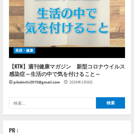
美容・健康
【KTN】週刊健康マガジン 新型コロナウイルス
感染症～生活の中で気を付けること～
pikakichi2015@gmail.com
2026年2月8日
検
索:
PR :