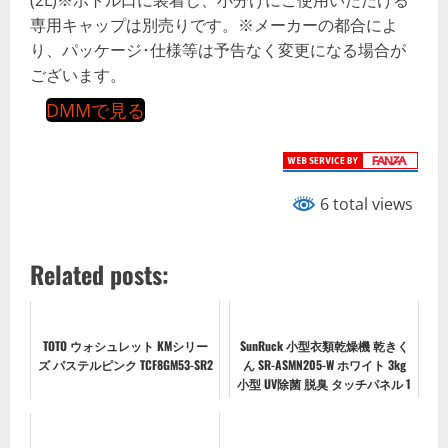
(2L)※ボトル口に装着し、小分けにご使用いただける
専用キャップは別売りです。※メーカーの都合によ
り、パッケージ･仕様等は予告なく変更になる場合が
ございます。
DMMで見る
6 total views
Related posts:
TOTO ウォシュレット KMシリー
SunRuck 小型衣類乾燥機 乾きく
ズ パステルピンク TCF8GM53-SR2
ん SR-ASMN205-W ホワイト 3kg
小型 UV除菌 脱臭 タッチパネル 1
年保証 工事不要 ドラム式 自動
短縮機能 壁掛け対応 静音 小型
乾燥機 家庭...