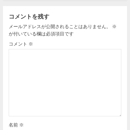
a
v
コメントを残す
メールアドレスが公開されることはありません。
※
i
が付いている欄は必須項目です
g
コメント
※
a
t
i
o
n
名前
※