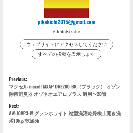
pikakichi2015@gmail.com
Administrator
ウェブサイトにアクセスしてください
すべての投稿を表示します
P
Previous:
o
マクセル maxell MXAP-DAE280-BK（ブラック） オゾン
除菌消臭器 オゾネオエアロプラス 適用〜20畳
s
Next:
t
AW-10VP3-W グランホワイト 縦型洗濯乾燥機上開き洗
濯10kg/乾燥5k
n