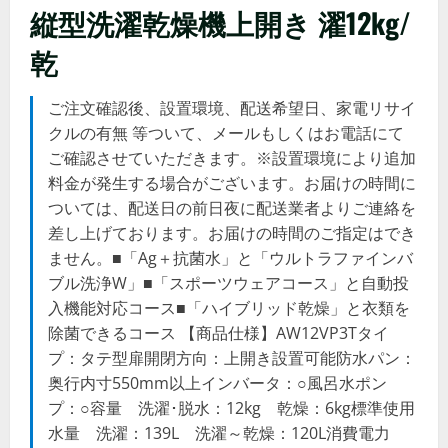
縦型洗濯乾燥機上開き 濯12kg/
乾
ご注文確認後、設置環境、配送希望日、家電リサイ
クルの有無 等ついて、メールもしくはお電話にて
ご確認させていただきます。※設置環境により追加
料金が発生する場合がございます。お届けの時間に
ついては、配送日の前日夜に配送業者よりご連絡を
差し上げております。お届けの時間のご指定はでき
ません。■「Ag＋抗菌水」と「ウルトラファインバ
ブル洗浄W」■「スポーツウェアコース」と自動投
入機能対応コース■「ハイブリッド乾燥」と衣類を
除菌できるコース 【商品仕様】AW12VP3Tタイ
プ：タテ型扉開閉方向：上開き設置可能防水パン：
奥行内寸550mm以上インバータ：○風呂水ポン
プ：○容量 洗濯･脱水：12kg 乾燥：6kg標準使用
水量 洗濯：139L 洗濯～乾燥：120L消費電力