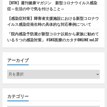
【KTN】週刊健康マガジン 新型コロナウイルス感染
症～生活の中で気を付けること～
【感染症対策】障害者支援施設における新型コロナウ
イルス感染症発生時の具体的な対応事例について
「院内感染予防屋が新型コロナ以前から家族に勧めて
いる５つの感染対策」 #SNS医療のカタチONLINE vol.37
アーカイブ
ア
ー
カ
イ
カテゴリー
ブ