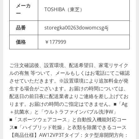
メーカ
TOSHIBA（東芝）
ー
品番
storegka00263dowomcsg4j
価格
￥177999
ご注文確認後、設置環境、配送希望日、家電リサイク
ルの有無 等ついて、メールもしくはお電話にてご確認
させていただきます。※設置環境により追加料金が発
生する場合がございます。お届けの時間については、
配送日の前日夜に配送業者よりご連絡を差し上げてお
ります。お届けの時間のご指定はできません。■「Ag
＋抗菌水」と「ウルトラファインバブル洗浄W」
■「スポーツウェアコース」と自動投入機能対応コー
ス■「ハイブリッド乾燥」と衣類を除菌できるコース
【商品仕様】AW12VP3Tタイプ：タテ型扉開閉方向：