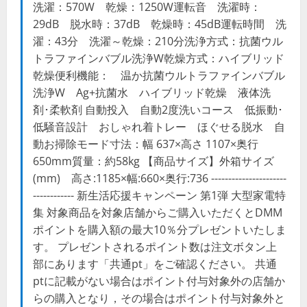
洗濯：570W 乾燥：1250W運転音 洗濯時：
29dB 脱水時：37dB 乾燥時：45dB運転時間 洗
濯：43分 洗濯～乾燥：210分洗浄方式：抗菌ウル
トラファインバブル洗浄W乾燥方式：ハイブリッド
乾燥便利機能： 温か抗菌ウルトラファインバブル
洗浄W Ag+抗菌水 ハイブリッド乾燥 液体洗
剤･柔軟剤 自動投入 自動2度洗いコース 低振動･
低騒音設計 おしゃれ着トレー ほぐせる脱水 自
動お掃除モード寸法：幅 637×高さ 1107×奥行
650mm質量：約58kg 【商品サイズ】外箱サイズ
(mm) 高さ:1185×幅:660×奥行:736 ----------------------
------------ 新生活応援キャンペーン 第1弾 大型家電特
集 対象商品を対象店舗からご購入いただくとDMM
ポイントを購入額の最大10％分プレゼントいたしま
す。 プレゼントされるポイント数は注文ボタン上
部にあります「共通pt」をご確認ください。 共通
ptに記載がない場合はポイント付与対象外の店舗か
らの購入となり，その場合はポイント付与対象外と