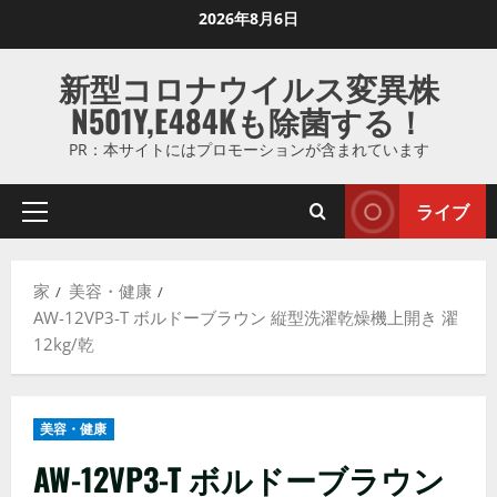
コ
2026年8月6日
ン
テ
新型コロナウイルス変異株
ン
N501Y,E484Kも除菌する！
ツ
に
PR：本サイトにはプロモーションが含まれています
ス
キ
ライブ
プ
ッ
ラ
プ
イ
し
家
美容・健康
マ
ま
AW-12VP3-T ボルドーブラウン 縦型洗濯乾燥機上開き 濯
リ
す
12kg/乾
メ
ニ
ュ
美容・健康
ー
AW-12VP3-T ボルドーブラウン