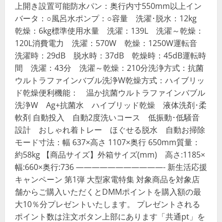
上開き設置可能防水パン：奥行内寸550mm以上イン
バータ：○風呂水ポンプ：○容量 洗濯･脱水：12kg
乾燥：6kg標準使用水量 洗濯：139L 洗濯～乾燥：
120L消費電力 洗濯：570W 乾燥：1250W運転音
洗濯時：29dB 脱水時：37dB 乾燥時：45dB運転時
間 洗濯：43分 洗濯～乾燥：210分洗浄方式：抗菌
ウルトラファインバブル洗浄W乾燥方式：ハイブリッ
ド乾燥便利機能： 温か抗菌ウルトラファインバブル
洗浄W Ag+抗菌水 ハイブリッド乾燥 液体洗剤･柔
軟剤 自動投入 自動2度洗いコース 低振動･低騒音
設計 おしゃれ着トレー ほぐせる脱水 自動お掃除
モード寸法：幅 637×高さ 1107×奥行 650mm質量：
約58kg 【商品サイズ】外箱サイズ(mm) 高さ:1185×
幅:660×奥行:736 ———————————- 新生活応援
キャンペーン 第1弾 大型家電特集 対象商品を対象店
舗からご購入いただくとDMMポイントを購入額の最
大10％分プレゼントいたします。 プレゼントされる
ポイント数は注文ボタン上部にあります「共通pt」を